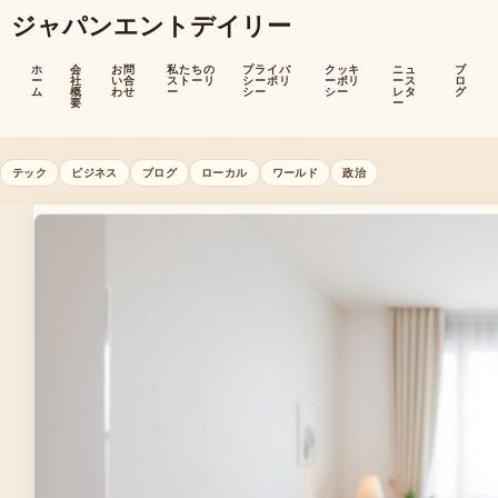
ジャパンエントデイリー
ホ
会
お問
私たちの
プライバ
クッキ
ニュ
ブ
ー
社
い合
ストーリ
シーポリ
ーポリ
ース
ロ
ム
概
わせ
ー
シー
シー
レタ
グ
要
ー
テック
ビジネス
ブログ
ローカル
ワールド
政治