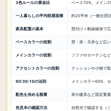
3色ルールの黄金比
ベース70%、メイン2
一人暮らしの平均部屋面積
約20平米（一般社団
家具配置の基本
壁付け＋動線確保で広
ベースカラーの役割
壁・床・天井など広い面
メインカラーの役割
ソファやカーテンなど
アクセントカラーの役割
クッションや小物で取り
60:30:10の法則
メインカラー60%、セカ
配色を決める順番
床や建具など固定要素
色見本の確認方法
自然光で確認する（
イ