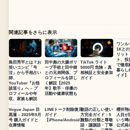
関連記事をさらに表示
ワンル
1Kと
リット
ト、投
島田秀平とは？お
田中彪の大腸ポリ
TikTok ライト
で徹底
笑いコンビ「号
ープ手術と田中樹
5000円 危険 – 真
暮らし
泣」から手相占い
との兄弟関係、プ
相検証と安全参加
イド】
師、
ロフィールを詳し
ガイド
YouTuber『お怪
く解説【2025
談巡り』へ – プ
年】歌手・俳優の
ロフィールや年
活動や健康状態も
収、家族も解説
Vogue Japan 目
LINEトーク削除復元
敬語の正しい使い
櫻井翔
黒蓮 – 2025年9月
ガイド
方完全ガイド：5
人目が
号 購入ガイドと
【iPhone/Android】
種類の分類と尊敬
いう噂
在庫情報
語・謙譲語・丁寧
公式発