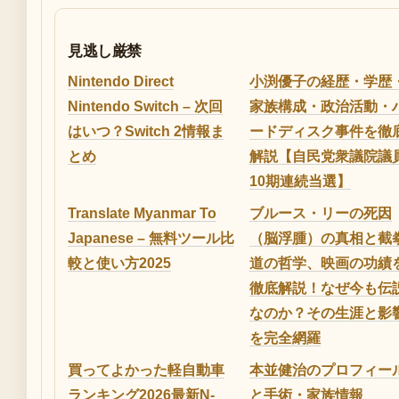
見逃し厳禁
Nintendo Direct
小渕優子の経歴・学歴
Nintendo Switch – 次回
家族構成・政治活動・
はいつ？Switch 2情報ま
ードディスク事件を徹
とめ
解説【自民党衆議院議
10期連続当選】
Translate Myanmar To
ブルース・リーの死因
Japanese – 無料ツール比
（脳浮腫）の真相と截
較と使い方2025
道の哲学、映画の功績
徹底解説！なぜ今も伝
なのか？その生涯と影
を完全網羅
買ってよかった軽自動車
本並健治のプロフィー
ランキング2026最新N-
と手術・家族情報