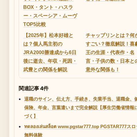
BOX・タント・ハスラ
ー・スペーシア・ムーヴ
TOP5比較
【2025年】松本好雄と
チャップリンとは？何
は？個人馬主初の
すごい？徹底解説！喜
JRA2000勝達成から6日
王の生涯・代表作・名
後に逝去、年収・死因・
言・子供の数・日本と
武豊との関係を解説
意外な関係も！
関連記事 4件
退職のサイン、伝え方、手続き、失業手当、退職金、
保険、年金、言葉遣いまで完全解説【厚生労働省情報
づく】
ทดลองเล่นสล็อต www.pgstar777.top PGSTAR777
無料体験