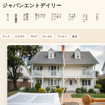
ジャパンエントデイリー
ホ
会
お問
私たちの
プライバ
クッキ
ニュ
ブ
ー
社
い合
ストーリ
シーポリ
ーポリ
ース
ロ
ム
概
わせ
ー
シー
シー
レタ
グ
要
ー
テック
ビジネス
ブログ
ローカル
ワールド
政治