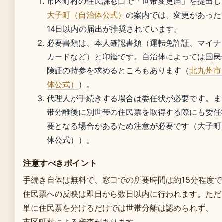
市区町村の住民課窓口で「世帯変更届」を提出し
大子町（自治体公式）
の案内では、変更があった
14日以内の届出が推奨されています。
必要書類は、本人確認書類（運転免許証、マイナ
カードなど）と印鑑です。自治体によっては国民
険証の持参を求めるところもあります（
北九州市
体公式）
）。
代理人が手続きする場合は委任状が必要です。ま
帯分離後に別世帯の住民票を取得する際にも委任
要となる場合があるため注意が必要です（大子町
体公式））。
注意すべきポイント
手続き自体は無料で、窓口での所要時間は約15分程度
住民票への反映は即日から数日以内に行われます。ただ
単に住民票を分けるだけでは世帯分離は認められず、
市区町村による審査があります。