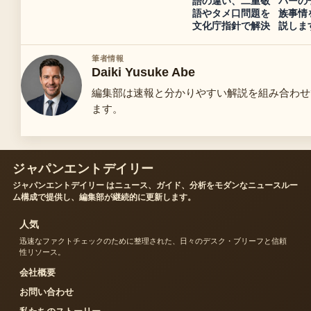
語の違い、二重敬
バーの
語やタメ口問題を
族事情
文化庁指針で解決
説しま
筆者情報
Daiki Yusuke Abe
編集部は速報と分かりやすい解説を組み合わせ
ます。
ジャパンエントデイリー
ジャパンエントデイリー はニュース、ガイド、分析をモダンなニュースルー
ム構成で提供し、編集部が継続的に更新します。
人気
迅速なファクトチェックのために整理された、日々のデスク・ブリーフと信頼
性リソース。
会社概要
お問い合わせ