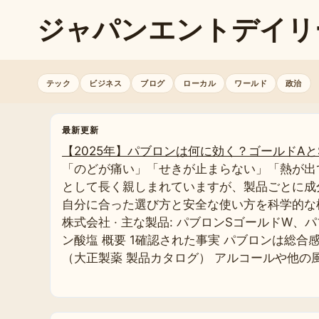
ジャパンエントデイリ
テック
ビジネス
ブログ
ローカル
ワールド
政治
最新更新
【2025年】パブロンは何に効く？ゴールドA
「のどが痛い」「せきが止まらない」「熱が出
として長く親しまれていますが、製品ごとに成
自分に合った選び方と安全な使い方を科学的な根拠と
株式会社 · 主な製品: パブロンSゴールドW
ン酸塩 概要 1確認された事実 パブロンは総
（大正製薬 製品カタログ） アルコールや他の