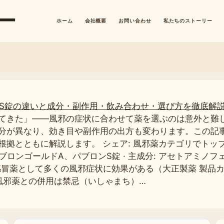
ー
ホーム
会社概要
お問い合わせ
私たちのストーリー
とS錠の違いと成分・副作用・飲み合わせ・選び方を徹底解
てきた」——風邪の症状に合わせて薬を選ぶのは意外と難
分が異なり、効き目や副作用の出方も変わります。この記
ともに解説します。 シェア: 風邪薬カテゴリでトップ · 販売
、パブロンゴールドA、パブロンS錠 · 主成分: アセトアミ
合感冒薬として多くの風邪症状に効果がある（大正製薬 製品
風邪薬との併用は禁忌（いしゃまち）…