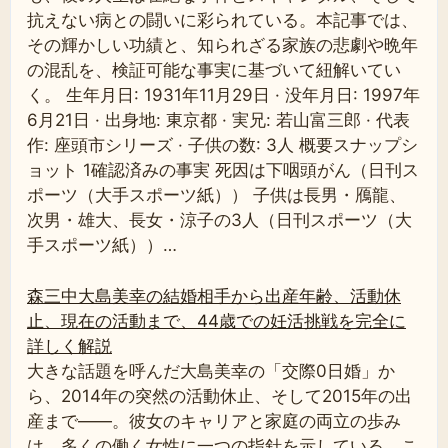
抗えない病との闘いに彩られている。本記事では、
その輝かしい功績と、知られざる家族の悲劇や晩年
の混乱を、検証可能な事実に基づいて紐解いてい
く。 生年月日: 1931年11月29日 · 没年月日: 1997年
6月21日 · 出身地: 東京都 · 実兄: 若山富三郎 · 代表
作: 座頭市シリーズ · 子供の数: 3人 概要スナップシ
ョット 1確認済みの事実 死因は下咽頭がん（日刊ス
ポーツ（大手スポーツ紙）） 子供は長男・鴈龍、
次男・雄大、長女・涼子の3人（日刊スポーツ（大
手スポーツ紙））…
森三中大島美幸の結婚相手から出産年齢、活動休
止、現在の活動まで、44歳での妊活挑戦を完全に
詳しく解説
大きな話題を呼んだ大島美幸の「交際0日婚」か
ら、2014年の突然の活動休止、そして2015年の出
産まで——。彼女のキャリアと家庭の両立の歩み
は、多くの働く女性に一つの指針を示している。こ