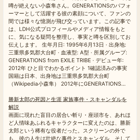
噂が絶えない小森隼さん。GENERATIONSのパフォ
ーマーとして活躍する彼の素顔について、ファンの
間では様々な憶測が飛び交っています。この記事で
は、LDH公式プロフィールやメディア情報をもと
に、気になる疑問を整理し、事実と噂を区別してお
伝えします。 生年月日: 1995年6月13日 · 出身地:
三重県多気郡大台町 · 血液型: A型 · 所属グループ:
GENERATIONS from EXILE TRIBE · デビュー年:
2012年 ひと目でわかるポイント 1確認済みの事実
国籍は日本、出身地は三重県多気郡大台町
（Wikipedia小森隼） 2012年にGENERATIONS…
勝新太郎の死因と生涯 家族事件・スキャンダルを
解説
画面に現れた盲目の居合い斬り・座頭市を、あれほ
ど人情味あふれるキャラクターに変えたのは、勝新
太郎という稀有な役者だった。スクリーンの外で
も、彼の人生は壮絶な事件とスキャンダル、そして