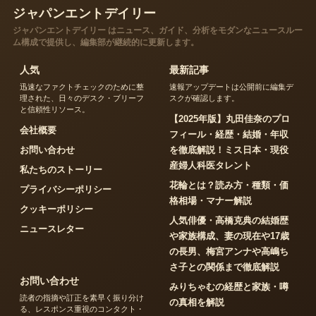
ジャパンエントデイリー
ジャパンエントデイリー はニュース、ガイド、分析をモダンなニュースルー
ム構成で提供し、編集部が継続的に更新します。
人気
最新記事
迅速なファクトチェックのために整
速報アップデートは公開前に編集デ
理された、日々のデスク・ブリーフ
スクが確認します。
と信頼性リソース。
【2025年版】丸田佳奈のプロ
会社概要
フィール・経歴・結婚・年収
お問い合わせ
を徹底解説！ミス日本・現役
産婦人科医タレント
私たちのストーリー
花輪とは？読み方・種類・価
プライバシーポリシー
格相場・マナー解説
クッキーポリシー
人気俳優・高橋克典の結婚歴
ニュースレター
や家族構成、妻の現在や17歳
の長男、梅宮アンナや高嶋ち
さ子との関係まで徹底解説
お問い合わせ
みりちゃむの経歴と家族・噂
読者の指摘や訂正を素早く振り分け
の真相を解説
る、レスポンス重視のコンタクト・