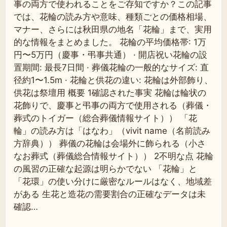
事の両方で使われることをご存知ですか？この記事
では、花輪の読み方や意味、種類ごとの価格相場、
マナー、さらには秋田県の地名「花輪」まで、実用
的な情報をまとめました。 花輪の平均価格帯: 1万
円〜5万円（慶事・弔事共通） · 開店祝い花輪の設
置期間: 最長7日間 · 葬儀花輪の一般的なサイズ: 直
径約1〜1.5m · 花輪と供花の違い: 花輪は外部飾り、
供花は祭壇用 概要 1確認された事実 花輪は輪状の
花飾りで、慶事と弔事の両方で使用される（葬儀・
葬式のトイガー（総合葬儀情報サイト）） 「花
輪」の読み方は「はなわ」（vivit name（名前読み
方辞典）） 葬儀の花輪は会場外に飾られる（小さ
なお葬式（葬儀総合情報サイト）） 2不明な点 花輪
の風習の正確な起源は明らかでない 「花輪」と
「花環」の使い分けに厳密なルールはなく、地域差
がある 生花と造花の需要割合の正確なデータは未
確認…