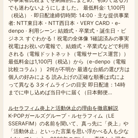
や事業者比較までを網羅的にまとめ、初めて送る方
でも迷わないようにしました。 最低料金: 1,100円
（税込） · 即日配達締切時間: 14:00 · 主な提供事業
者: NTT東日本・NTT西日本・VERY CARD・e-
denpo · 利用シーン: 結婚式・卒業式・誕生日・ビ
ジネス すぐわかる！祝電の全体像 1確認済みの事実
祝電はお祝いの電報で、結婚式・卒業式などで利用
される（電報ドットネット（電報サービス運営））
最低料金は1,100円（税込）から（e-denpo（電報
比較コラム）） 2何が不明か 最適な台紙の選び方は
個人の好みによる 読み上げの正確な順番は式によ
って異なる 3タイムラインの目安 即日配達：14時
までに申し込めば当日中に届く（日本郵便…
ルセラフィム炎上と活動休止の理由を徹底解説
K-POPガールズグループ・ルセラフィム（LE
SSERAFIM）の名前を聞いて、真っ先に「炎上」や
「活動休止」といった言葉を思い浮かべる人も少な