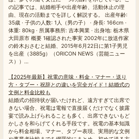
の記事では、結婚相手や出産年齢、活動休止の理
由、現在の活動までを詳しく解説する。 出産年齢:
35歳 · 子供の人数: 1人（男の子） · 身長: 166cm ·
体重: 80kg · 所属事務所: 吉本興業 · 出身地: 栃木県
大田原市 概要 1確認された事実 2002年に放送作家
の鈴木おさむと結婚、2015年6月22日に第1子男児
を出産（3885g）（ORICON NEWS（芸能ニュー
ス））…
【2025年最新】祝電の意味・料金・マナー・送り
方・タブー・祝辞との違いを完全ガイド！結婚式の
文例と料金比較も
結婚式の招待状が届いたけれど、遠方すぎて出席で
きない場合、祝電は電報で直接届くだけでなく披露
宴で読み上げられることも多く、出席できないもど
かしさを和らげてくれる手段です。祝電の基本知識
から料金相場、マナー、タブー表現、実用的な文例