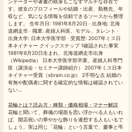
ンテーターや著書の執筆もこなすマルチな存在で
す。彼女のプロフィールや結婚・出産、勤務先、年
収など、気になる情報を信頼できるソースから整理
します。 生年月日: 1981年8月20日 · 出身地: 北海
道網走市 · 職業: 産婦人科医、モデル、タレント ·
出身大学: 日本大学医学部 · 受賞歴: 2007年ミス日
本ネイチャー クイックスナップ 1確認された事実
1981年8月20日生まれ、北海道網走市出身
（Wikipedia） 日本大学医学部卒業、産婦人科専門
医（講演会・セミナー講師紹介） 2007年ミス日本
ネイチャー受賞（sbrain.co.jp） 2不明な点 結婚の
有無や配偶者に関する確定的な情報は確認されてい
ない…
花輪とは？読み方・種類・価格相場・マナー解説
花輪と聞いて、葬儀の場面を思い浮かべる人もいれ
ば、開店祝いの華やかな飾りを連想する人もいるで
しょう。実は同じ「花輪」という言葉で、慶事と弔