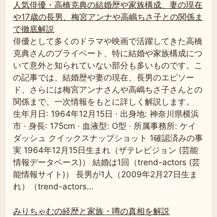
人気俳優・高橋克典の結婚歴や家族構成、妻の現在
や17歳の長男、梅宮アンナや高嶋ちさ子との関係ま
で徹底解説
俳優として多くのドラマや映画で活躍してきた高橋
克典さんのプライベート、特に結婚や家族構成につ
いて意外と知られていない部分も多いものです。こ
の記事では、結婚歴や妻の現在、長男のエピソー
ド、さらには梅宮アンナさんや高嶋ちさ子さんとの
関係まで、一次情報をもとに詳しく解説します。
生年月日: 1964年12月15日 · 出身地: 神奈川県横浜
市 · 身長: 175cm · 血液型: O型 · 所属事務所: ケイ
ダッシュ クイックスナップショット 1確認済みの事
実 1964年12月15日生まれ（ザテレビジョン (芸能
情報データベース)） 結婚は1回（trend-actors (芸
能情報サイト)） 長男が1人（2009年2月27日生ま
れ）（trend-actors…
みりちゃむの経歴と家族・噂の真相を解説