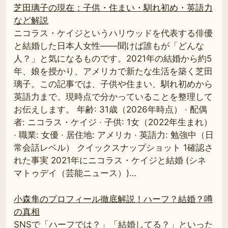
芝田璃子の現在：子供・住まい・馴れ初め・英語力
など解説
ニコラス・ケイジというハリウッドを代表する俳優
と結婚した日本人女性——聞けば誰もが「どんな
人？」と気になるものです。2021年の結婚から約5
年、娘を授かり、アメリカで新たな生活を築く芝田
璃子。この記事では、子供や住まい、馴れ初めから
英語力まで、現時点で分かっていることを整理して
お伝えします。 年齢: 31歳（2026年時点） · 配偶
者: ニコラス・ケイジ · 子供: 1女（2022年生まれ）
· 職業: 女優 · 居住地: アメリカ · 英語力: 勉強中（日
常会話レベル） クイックスナップショット 1確認さ
れた事実 2021年にニコラス・ケイジと結婚 (シネ
マトゥデイ（芸能ニュース）)…
小森隼のプロフィール徹底解説！ハーフ？結婚？噂
の真相
SNSで「ハーフでは？」「結婚してる？」といった