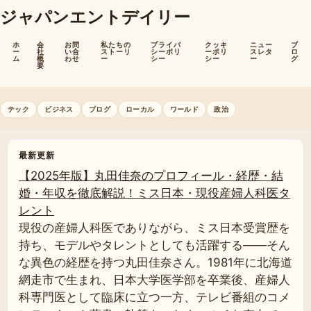
ジャパンエントデイリー
ホ
会
お問
私たちの
プライバ
クッキ
ニュー
ブ
ー
社
い合
ストーリ
シーポリ
ーポリ
スレタ
ロ
ム
概
わせ
ー
シー
シー
ー
グ
要
テック
ビジネス
ブログ
ローカル
ワールド
政治
最新更新
【2025年版】丸田佳奈のプロフィール・経歴・結
婚・年収を徹底解説！ミス日本・現役産婦人科医タ
レント
現役の産婦人科医でありながら、ミス日本受賞歴を
持ち、モデルやタレントとしても活躍する――そん
な異色の経歴を持つ丸田佳奈さん。1981年に北海道
網走市で生まれ、日本大学医学部を卒業後、産婦人
科専門医として臨床に立つ一方、テレビ番組のコメ