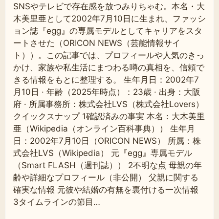
SNSやテレビで存在感を放つみりちゃむ。本名・大
木美里亜として2002年7月10日に生まれ、ファッシ
ョン誌『egg』の専属モデルとしてキャリアをスタ
ートさせた（ORICON NEWS（芸能情報サイ
ト））。この記事では、プロフィールや人気のきっ
かけ、家族や私生活にまつわる噂の真相を、信頼で
きる情報をもとに整理する。 生年月日：2002年7
月10日 · 年齢（2025年時点）：23歳 · 出身：大阪
府 · 所属事務所：株式会社LVS（株式会社Lovers）
クイックスナップ 1確認済みの事実 本名：大木美里
亜（Wikipedia（オンライン百科事典）） 生年月
日：2002年7月10日（ORICON NEWS） 所属：株
式会社LVS（Wikipedia） 元『egg』専属モデル
（Smart FLASH（週刊誌）） 2不明な点 母親の年
齢や詳細なプロフィール（非公開） 父親に関する
確実な情報 元彼や結婚の有無を裏付ける一次情報
3タイムラインの節目…