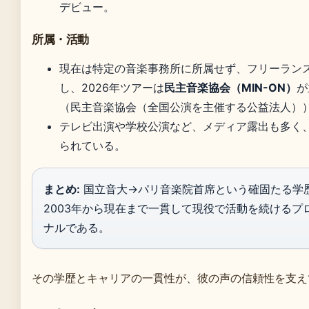
デビュー。
所属・活動
現在は特定の音楽事務所に所属せず、フリーラン
し、2026年ツアーは
民主音楽協会（MIN-ON）
が
（民主音楽協会（全国公演を主催する公益法人）
テレビ出演や学校公演など、メディア露出も多く
られている。
まとめ:
国立音大→パリ音楽院首席という確固たる学
2003年から現在まで一貫して現役で活動を続けるプ
ナルである。
その学歴とキャリアの一貫性が、彼の声の信頼性を支え