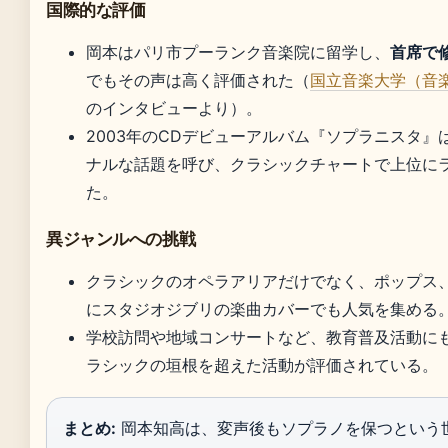
国際的な評価
岡本はパリ市プーランク音楽院に留学し、
首席で
でもその声は高く評価された（
国立音楽大学（音
のインタビューより）。
2003年のCDデビューアルバム『ソプラニスタ』
ナルな話題を呼び、クラシックチャートで上位に
た。
異ジャンルへの挑戦
クラシックのオペラアリアだけでなく、ポップス
にスタジオジブリの楽曲カバーでも人気を集める
学校訪問や地域コンサートなど、教育普及活動に
ラシックの垣根を超えた活動が評価されている。
まとめ:
岡本知高は、変声後もソプラノを保つという