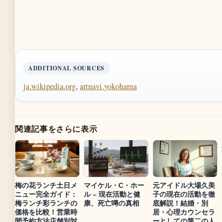
ADDITIONAL SOURCES
ja.wikipedia.org
,
artnavi.yokohama
関連記事をさらに表示
梅の花ランチ土日メ
マイケル・C・ホー
元アイドル大場久美
ニュー完全ガイド：
ル – 現在活動と健
子の現在の活動を徹
梅ランチ彩ランチの
康、死亡噂の真相
底解説！結婚・別
価格を比較！営業時
居・心理カウンセラ
間予約方法店舗別対
ーとしての第二の人