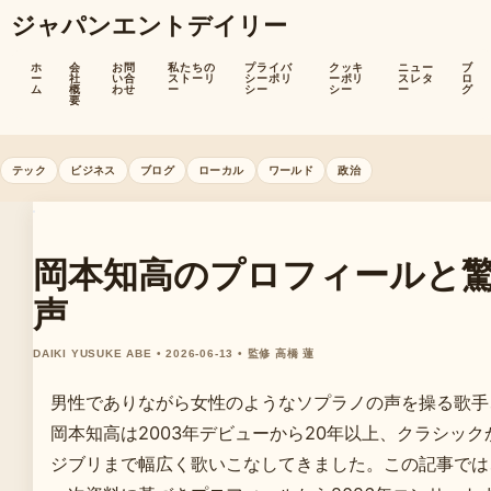
ジャパンエントデイリー
ホ
会
お問
私たちの
プライバ
クッキ
ニュー
ブ
ー
社
い合
ストーリ
シーポリ
ーポリ
スレタ
ロ
ム
概
わせ
ー
シー
シー
ー
グ
要
テック
ビジネス
ブログ
ローカル
ワールド
政治
岡本知高のプロフィールと
声
DAIKI YUSUKE ABE • 2026-06-13 • 監修 高橋 蓮
男性でありながら女性のようなソプラノの声を操る歌手
岡本知高は2003年デビューから20年以上、クラシッ
ジブリまで幅広く歌いこなしてきました。この記事では