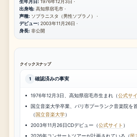
生年月日:
1976年12月3日 ·
出身地:
高知県宿毛市 ·
声種:
ソプラニスタ（男性ソプラノ） ·
デビュー:
2003年11月26日 ·
身長:
非公開
クイックスナップ
確認済みの事実
1
1976年12月3日、高知県宿毛市生まれ（
公式サ
国立音楽大学卒業、パリ市プーランク音楽院を
（
国立音楽大学
）
2003年11月26日CDデビュー（
公式サイト
）
2026年コンサートツアーが計画されている（
民