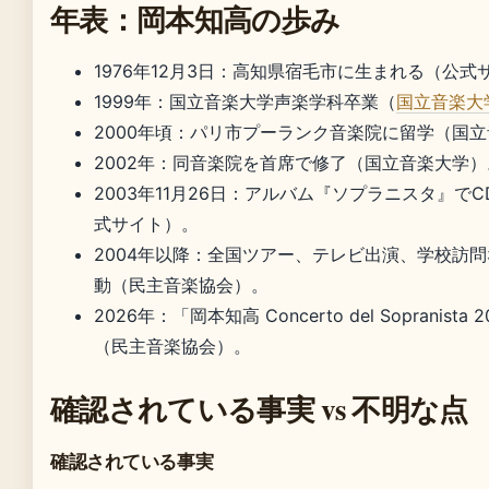
年表：岡本知高の歩み
1976年12月3日
：高知県宿毛市に生まれる（公式
1999年
：国立音楽大学声楽学科卒業（
国立音楽大
2000年頃
：パリ市プーランク音楽院に留学（国立
2002年
：同音楽院を首席で修了（国立音楽大学）
2003年11月26日
：アルバム『ソプラニスタ』でC
式サイト）。
2004年以降
：全国ツアー、テレビ出演、学校訪問
動（民主音楽協会）。
2026年
：「岡本知高 Concerto del Sopranist
（民主音楽協会）。
確認されている事実 vs 不明な点
確認されている事実