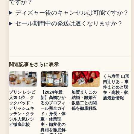
ですか？
ディズャー後のキャンセルは可能ですか？
セール期間中の発送は遅くなりますか？
関連記事をさらに表示
くら寿司 山形
四辻りあ – 事
件まとめと現
プリン レシピ
【2024年最
加賀まりこの
在・高校・家
人気 1位 – ク
新】高橋ひか
結婚・離婚石
族最新情報
ックパッド・
るのプロフィ
坂浩二との関
デリッシュキ
ール完全ガイ
係を徹底解説
ッチン・クラ
ド：身長・体
シル人気レシ
重・休業理
ピ徹底比較
由・顔変化の
真相を徹底解