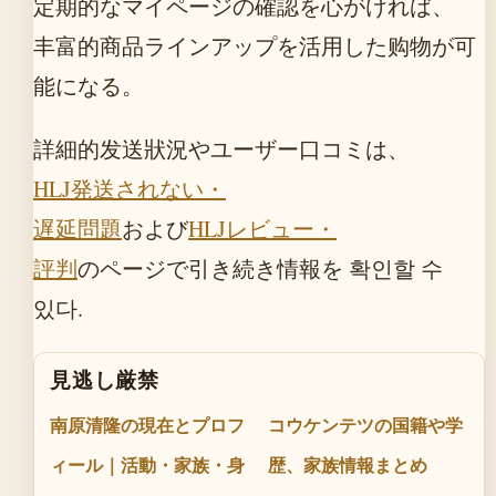
定期的なマイページの確認を心がければ、
丰富的商品ラインアップを活用した购物が可
能になる。
詳細的发送狀況やユーザー口コミは、
HLJ発送されない・
遅延問題
および
HLJレビュー・
評判
のページで引き続き情報を 확인할 수
있다.
見逃し厳禁
南原清隆の現在とプロフ
コウケンテツの国籍や学
ィール｜活動・家族・身
歴、家族情報まとめ