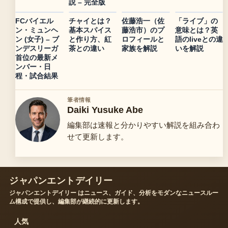
説 – 完全版
FCバイエル
チャイとは？
佐藤浩一（佐
「ライブ」の
ン・ミュンヘ
基本スパイス
藤浩市）のプ
意味とは？英
ン (女子) – ブ
と作り方、紅
ロフィールと
語のliveとの違
ンデスリーガ
茶との違い
家族を解説
いを解説
首位の最新メ
ンバー・日
程・試合結果
筆者情報
Daiki Yusuke Abe
編集部は速報と分かりやすい解説を組み合わ
せて更新します。
ジャパンエントデイリー
ジャパンエントデイリー はニュース、ガイド、分析をモダンなニュースルー
ム構成で提供し、編集部が継続的に更新します。
人気