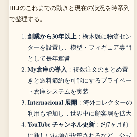
HLJのこれまでの動きと現在の狀況を時系列
で整理する。
創業から30年以上
：栃木縣に物流セン
ターを設置し、模型・フィギュア専門
として長年運営
My倉庫の導入
：複数注文のまとめ置
きと送料節約を可能にするプライベー
ト倉庫システムを実装
Internacional 展開
：海外コレクターの
利用も增加し，世界中に顧客層を拡大
YouTube チャンネル更新
：约7ヶ月前
に新しい视频が投稿されるなど、公式