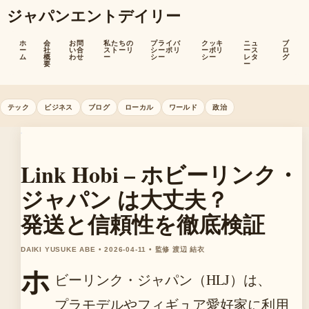
ジャパンエントデイリー
ホ
会
お問
私たちの
プライバ
クッキ
ニュ
ブ
ー
社
い合
ストーリ
シーポリ
ーポリ
ース
ロ
ム
概
わせ
ー
シー
シー
レタ
グ
要
ー
テック
ビジネス
ブログ
ローカル
ワールド
政治
Link Hobi – ホビーリンク・
ジャパン は大丈夫？
発送と信頼性を徹底検証
DAIKI YUSUKE ABE • 2026-04-11 • 監修 渡辺 結衣
ホ
ビーリンク・ジャパン（HLJ）は、
プラモデルやフィギュア愛好家に利用