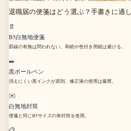
退職届の便箋はどう選ぶ？手書きに適
📄
B5白無地便箋
罫線の有無は問われない。和紙や色付き用紙は避ける。
✒️
黒ボールペン
消えにくい黒インクが原則。修正液の使用は厳禁。
✉️
白無地封筒
便箋と同じB5サイズの単封筒を使用。
📋