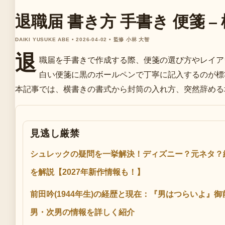
退職届 書き方 手書き 便箋
DAIKI YUSUKE ABE • 2026-04-02 • 監修 小林 大智
退
職届を手書きで作成する際、便箋の選び方やレイア
白い便箋に黒のボールペンで丁寧に記入するのが標
本記事では、横書きの書式から封筒の入れ方、突然辞める
見逃し厳禁
シュレックの疑問を一挙解決！ディズニー？元ネタ？
を解説【2027年新作情報も！】
前田吟(1944年生)の経歴と現在：『男はつらいよ』
男・次男の情報を詳しく紹介