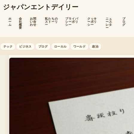
ジャパンエントデイリー
ホ
会
お問
私たちの
プライバ
クッキ
ニュ
ブ
ー
社
い合
ストーリ
シーポリ
ーポリ
ース
ロ
ム
概
わせ
ー
シー
シー
レタ
グ
要
ー
テック
ビジネス
ブログ
ローカル
ワールド
政治