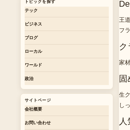
De
トピックを探す
テック
王道
ビジネス
フ
ブログ
ク
ローカル
家
ワールド
固
政治
生ク
サイトページ
し
会社概要
人
お問い合わせ