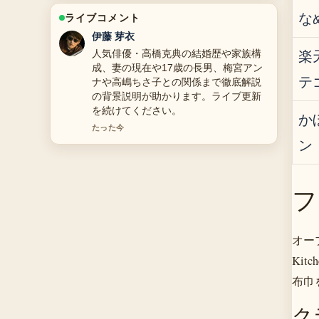
な
ライブコメント
鈴木 蒼
楽
【2025年版】丸田佳奈のプロフィー
ル・経歴・結婚・年収を徹底解説！ミ
テ
ス日本・現役産婦人科医タレント の報
道は丁寧で、流れを追いやすいです。
3 分前
か
ン
フ
オー
Ki
布巾
ク