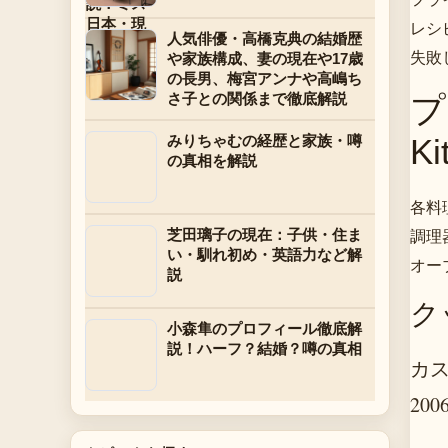
レシ
人気俳優・高橋克典の結婚歴
失敗
や家族構成、妻の現在や17歳
の長男、梅宮アンナや高嶋ち
プ
さ子との関係まで徹底解説
K
みりちゃむの経歴と家族・噂
の真相を解説
各料
調理
芝田璃子の現在：子供・住ま
い・馴れ初め・英語力など解
オー
説
ク
小森隼のプロフィール徹底解
説！ハーフ？結婚？噂の真相
カス
20