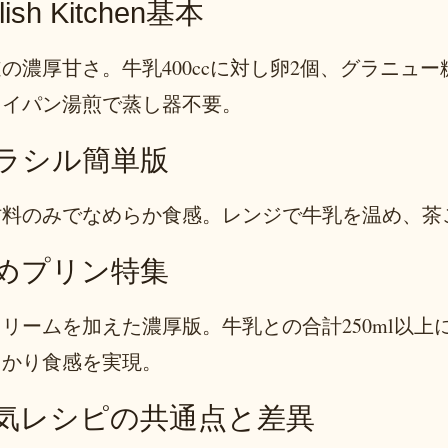
lish Kitchen基本
の濃厚甘さ。牛乳400ccに対し卵2個、グラニュー糖
ライパン湯煎で蒸し器不要。
ラシル簡単版
材料のみでなめらか食感。レンジで牛乳を温め、茶
めプリン特集
リームを加えた濃厚版。牛乳との合計250ml以
っかり食感を実現。
気レシピの共通点と差異