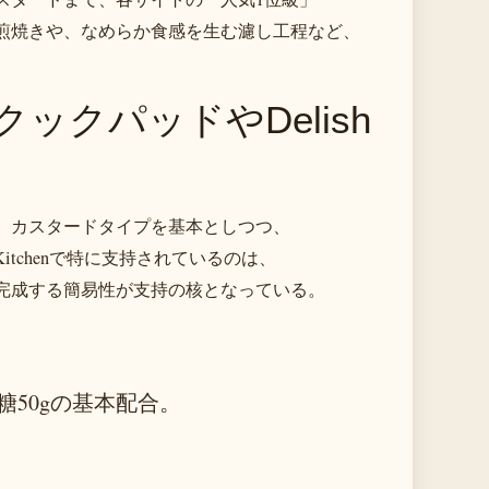
煎焼きや、なめらか食感を生む濾し工程など、
ックパッドやDelish
、カスタードタイプを基本としつつ、
itchenで特に支持されているのは、
で完成する簡易性が支持の核となっている。
糖50gの基本配合。