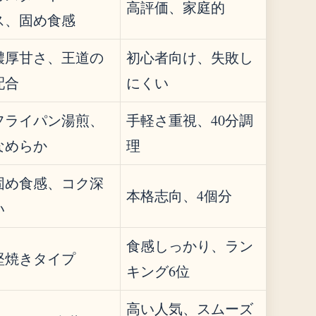
高評価、家庭的
ス、固め食感
濃厚甘さ、王道の
初心者向け、失敗し
配合
にくい
フライパン湯煎、
手軽さ重視、40分調
なめらか
理
固め食感、コク深
本格志向、4個分
い
食感しっかり、ラン
堅焼きタイプ
キング6位
高い人気、スムーズ