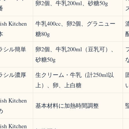
卵2個、牛乳200ml、砂糖50g
番
ish Kitchen
牛乳400cc、卵2個、グラニュー
本
糖80g
ラシル簡単
卵2個、牛乳200ml（豆乳可）、
砂糖50g
ラシル濃厚
生クリーム・牛乳（計250ml以
上）、卵、上白糖
ish Kitchen
基本材料に加熱時間調整
め
ish Kitchen