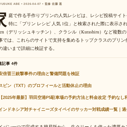
 YUSUKE ABE • 2026-04-07 • 監修 佐藤 遥
家
庭で作る手作りプリンの人気レシピは、レシピ投稿サイト
特に「プリン レシピ 人気 1位」と検索された際に表示され
tchen（デリッシュキッチン）、クラシル（Kurashiru）な
事では、これらのサイトで支持を集めるトップクラスのプリン
の違いまで詳細に検証する。
連記事 4件
安倍晋三銃撃事件の理由と警備問題を検証
スビン（TXT）のプロフィールと活動休止の理由
【2025年最新】羽田空港P5駐車場の予約方法と料金改定 予約な
インドネシア対チャイニーズタイペイのサッカー対戦成績一覧｜過
イパン一つで完成する簡易版から、生クリームを使った濃厚カ