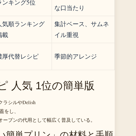
ランキング5位
な口当たり
人気順ランキング
集計ベース、サムネ
掲載
イル重視
濃厚代替レシピ
季節的アレンジ
 人気 1位の簡単版
ルやDelish
で蓋をし、
オーブンの代用として幅広く普及している。
い簡単プリン」の材料と手順