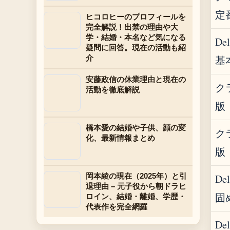
定
ヒコロヒーのプロフィールを
完全解説！出禁の理由や大
学・結婚・本名など気になる
Del
疑問に回答。現在の活動も紹
基
介
安藤政信の休業理由と現在の
ク
活動を徹底解説
版
橋本愛の結婚や子供、顔の変
ク
化、最新情報まとめ
版
岡本綾の現在（2025年）と引
Del
退理由 – 元子役から朝ドラヒ
固
ロイン、結婚・離婚、学歴・
代表作を完全網羅
Del