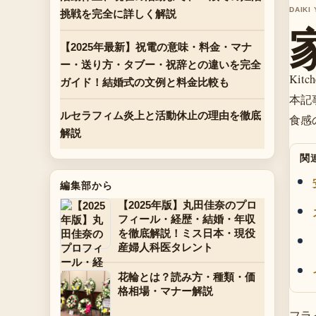
DAIKI
挑戦を完全に詳しく解説
【2025年最新】祝電の意味・料金・マナ
ー・送り方・タブー・祝辞との違いを完全
Ki
ガイド！結婚式の文例と料金比較も
本記
ルセラフィム炎上と活動休止の理由を徹底
食感
解説
関
編集部から
【2025年版】丸田佳奈のプロ
フィール・経歴・結婚・年収
を徹底解説！ミス日本・現役
産婦人科医タレント
花輪とは？読み方・種類・価
格相場・マナー解説
フラ