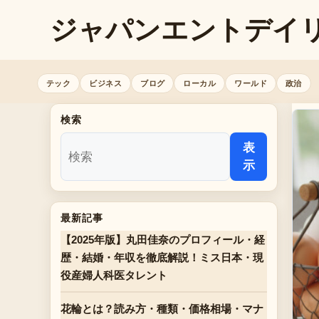
ジャパンエントデイ
テック
ビジネス
ブログ
ローカル
ワールド
政治
検索
表
示
最新記事
【2025年版】丸田佳奈のプロフィール・経
歴・結婚・年収を徹底解説！ミス日本・現
役産婦人科医タレント
花輪とは？読み方・種類・価格相場・マナ