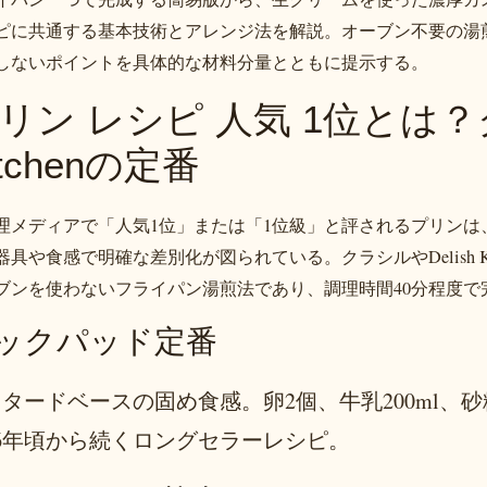
ピに共通する基本技術とアレンジ法を解説。オーブン不要の湯
しないポイントを具体的な材料分量とともに提示する。
リン レシピ 人気 1位とは？ク
itchenの定番
理メディアで「人気1位」または「1位級」と評されるプリンは
器具や食感で明確な差別化が図られている。クラシルやDelish K
ブンを使わないフライパン湯煎法であり、調理時間40分程度
ックパッド定番
タードベースの固め食感。卵2個、牛乳200ml、砂
06年頃から続くロングセラーレシピ。