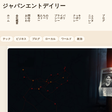
ジャパンエントデイリー
ホ
会
お問
私たちの
プライバ
クッキ
ニュ
ブ
ー
社
い合
ストーリ
シーポリ
ーポリ
ース
ロ
ム
概
わせ
ー
シー
シー
レタ
グ
要
ー
テック
ビジネス
ブログ
ローカル
ワールド
政治