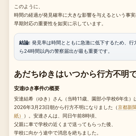
このように、
時間の経過が発見確率に大きな影響を与えるという事実
早期対応の重要性を如実に示しています。
結論:
発見率は時間とともに急激に低下するため、行
ら24時間以内の警察届出が最も重要です。
あだちゆきはいつから行方不明
安達ゆき事件の概要
安達結希（ゆき）さん（当時11歳、園部小学校6年生）
2026年3月23日朝から行方不明になりました（
京都新
紙）
）。安達さんは、同日午前8時頃、
父親に車で学校の近くまで送ってもらった後、
学校に向かう途中で消息を絶ちました。