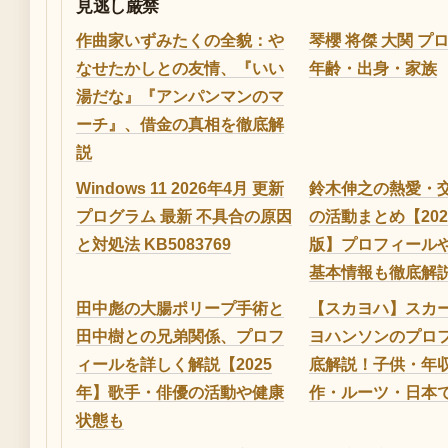
見逃し厳禁
作曲家いずみたくの全貌：や
琴櫻 将傑 大関 プロ
なせたかしとの友情、『いい
年齢・出身・家族
湯だな』『アンパンマンのマ
ーチ』、借金の真相を徹底解
説
Windows 11 2026年4月 更新
鈴木伸之の熱愛・
プログラム 最新 不具合の原因
の活動まとめ【20
と対処法 KB5083769
版】プロフィール
基本情報も徹底解
田中彪の大腸ポリープ手術と
【スカヨハ】スカ
田中樹との兄弟関係、プロフ
ヨハンソンのプロ
ィールを詳しく解説【2025
底解説！子供・年
年】歌手・俳優の活動や健康
作・ルーツ・日本
状態も