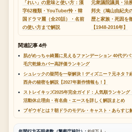
「れい」の意味と使い方：漢
元衆議院議員・法務
字62種類・YouTuber怜・韓
邦夫（鳩山由紀夫
国ドラマ麗（全20話）・名前
歴と家族・死因を
の使い方まで解説
【1948-2016年】
関連記事 4件
肌がめっちゃ綺麗に見えるファンデーション 40代デパコ
毛穴乾燥カバー高評価ランキング
シュレックの疑問を一挙解決！ディズニー？元ネタ？
西弁の秘密を解説【2027年新作情報も！】
ストレイキッズ2025年完全ガイド：人気順ランキング
活動休止理由・有名曲・エースを詳しく解説まとめ
ブギウギとは？朝ドラのモデル・キャスト・あらすじ
年間行方不明者数（警察庁統計）:
約8万人 ·