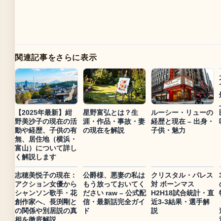
関連記事をさらに表示
【2025年最新】紺
星野富弘とは？生
ルーシー・リューの
野美沙子の現在の活
涯・作品・事故・妻
経歴と現在 – 出身・
動や経歴、子供の有
の現在を解説
子供・魅力
無、居住地（横浜・
富山）について詳し
く解説します
志穂美悦子の現在：
公爵様、悪妻の私は
クリスタル・パレス
アクション女優から
もう放っておいてく
対 ボーンマス
シャンソン歌手・花
ださい raw – 公式配
H2H18試合統計・直
創作家へ、長渕剛と
信・最新話完全ガイ
近3-3結果・選手解
の関係や別居説の真
ド
説
相を徹底解説