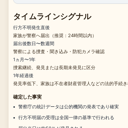
タイムラインシグナル
行方不明発生直後
家族が警察へ届出（推奨：24時間以内）
届出後数日〜数週間
警察による捜査・聞き込み・防犯カメラ確認
1ヵ月〜1年
捜索継続、発見または長期未発見に区分
1年経過後
発見率低下、家族は不在者財産管理人などの法的手続き
確定した事実
警察庁の統計データは公的機関の発表であり確実
行方不明届の受理は全国一律の基準で行われる