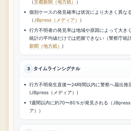
（
京都新聞（地方紙）
）
個別ケースの発見確率は状況により大きく異な
（
JBpress（メディア）
）
行方不明者の発見率は地域や原因によって大き
統計の平均値だけでは把握できない（警察庁統計
新聞（地方紙）
)
タイムラインシグナル
3
行方不明発生直後〜24時間以内に警察へ届出推
(JBpress（メディア）)
1週間以内に約70〜80％が発見される（JBpres
ア））