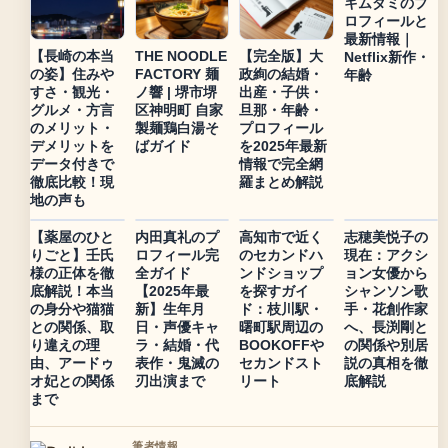
キムダミのプ
ロフィールと
最新情報｜
【長崎の本当
THE NOODLE
【完全版】大
Netflix新作・
の姿】住みや
FACTORY 麺
政絢の結婚・
年齢
すさ・観光・
ノ響 | 堺市堺
出産・子供・
グルメ・方言
区神明町 自家
旦那・年齢・
のメリット・
製麺鶏白湯そ
プロフィール
デメリットを
ばガイド
を2025年最新
データ付きで
情報で完全網
徹底比較！現
羅まとめ解説
地の声も
【薬屋のひと
内田真礼のプ
高知市で近く
志穂美悦子の
りごと】壬氏
ロフィール完
のセカンドハ
現在：アクシ
様の正体を徹
全ガイド
ンドショップ
ョン女優から
底解説！本当
【2025年最
を探すガイ
シャンソン歌
の身分や猫猫
新】生年月
ド：枝川駅・
手・花創作家
との関係、取
日・声優キャ
曙町駅周辺の
へ、長渕剛と
り違えの理
ラ・結婚・代
BOOKOFFや
の関係や別居
由、アードゥ
表作・鬼滅の
セカンドスト
説の真相を徹
オ妃との関係
刃出演まで
リート
底解説
まで
筆者情報