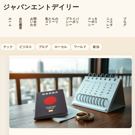
ジャパンエントデイリー
ホ
会
お問
私たちの
プライバ
クッキ
ニュ
ブ
ー
社
い合
ストーリ
シーポリ
ーポリ
ース
ロ
ム
概
わせ
ー
シー
シー
レタ
グ
要
ー
テック
ビジネス
ブログ
ローカル
ワールド
政治