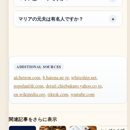
マリアの元夫は有名人ですか？
ADDITIONAL SOURCES
alchetron.com
,
b.hatena.ne.jp
,
whiteship.net
,
popsfanlife.com
,
detail.chiebukuro.yahoo.co.jp
,
en.wikipedia.org
,
tiktok.com
,
youtube.com
関連記事をさらに表示