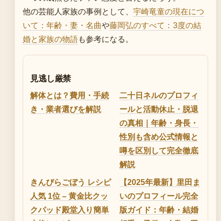
他の芸能人家族の事例として、
宇崎竜童の現在につ
いて：年齢・妻・名曲
や
藤岡弘のすべて：3度の結
婚と家族の物語
も参考になる。
見逃し厳禁
解体とは？費用・手続
二十日ネルのプロフィ
き・業者選びを解説
ールと活動休止・脱退
の真相｜年齢・身長・
性別も含め公式情報と
噂を区別して完全徹底
解説
きんぴらごぼう レシピ
【2025年最新】里田ま
人気 1位 – 黄金比クッ
いのプロフィール完全
クパッド殿堂入り簡単
版ガイド：年齢・結婚