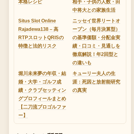
本格レシピ
相手・子供の人数・田
中将大との家族生活
Situs Slot Online
ニッセイ世界リートオ
Rajadewa138 – 高
ープン（毎月決算型）
RTPスロットQRISの
の基準価額・分配金実
特徴と法的リスク
績・口コミ・見通しを
徹底解説！年2回型と
の違いも
堀川未来夢の年収・結
キューリー夫人の生
婚・大学・ゴルフ成
涯：死因と放射能研究
績・クラブセッティン
の真実
グプロフィールまとめ
【二刀流プロゴルファ
ー】