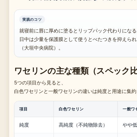
実践のコツ
就寝前に唇に厚めに塗るとリップパック代わりになる
日中は少量を保護膜として使うとべたつきを抑えられ
（大垣中央病院）。
ワセリンの主な種類（スペック
5つの項目から見ると、
白色ワセリンと一般ワセリンの違いは純度と用途に集約
項目
白色ワセリン
一般ワ
純度
高純度（不純物除去）
やや