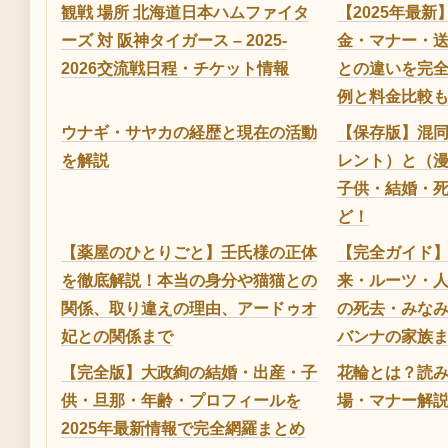
観戦 場所 北海道日本ハムファイタ
【2025年最
ーズ 対 阪神タイガース – 2025-
金・マナー・
2026交流戦日程・チケット情報
との違いを完
例と料金比較
ウナギ・サヤカの経歴と現在の活動
【保存版】混
を解説
レント）と（
子供・結婚・
ど！
【薬屋のひとりごと】壬氏様の正体
【完全ガイド】
を徹底解説！本当の身分や猫猫との
来・ルーツ・
関係、取り違えの理由、アードゥオ
の死去・みな
妃との関係まで
バンナの家族
【完全版】大政絢の結婚・出産・子
花輪とは？読
供・旦那・年齢・プロフィールを
場・マナー解
2025年最新情報で完全網羅まとめ