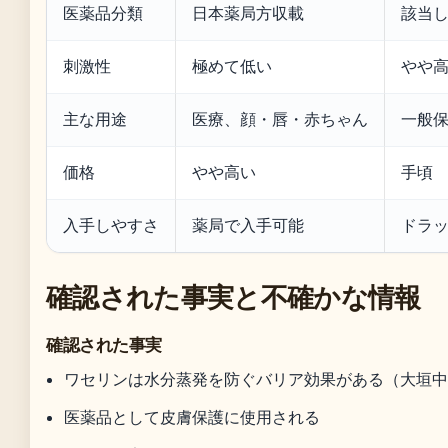
医薬品分類
日本薬局方収載
該当
刺激性
極めて低い
やや
主な用途
医療、顔・唇・赤ちゃん
一般
価格
やや高い
手頃
入手しやすさ
薬局で入手可能
ドラ
確認された事実と不確かな情報
確認された事実
ワセリンは水分蒸発を防ぐバリア効果がある（大垣
医薬品として皮膚保護に使用される