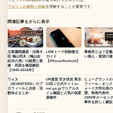
ワセリンの種類と効能
を理解することが重要です。
関連記事をさらに表示
元衆議院議員・法務大
LINEトーク削除復元
事務所とは？定義
臣 鳩山邦夫（鳩山由
ガイド
い換え・賃貸の違
紀夫の弟）の経歴と家
【iPhone/Android】
族・死因を徹底解説
【1948-2016年】
ウォヌ
UR賃貸 空き状況 東京
ヒューグラントの
（SEVENTEEN）のプ
23区 | 公式サイトur-
フィール：オック
ロフィールと兵役・活
net.go.jpでリアルタ
ォード大学出身の
動休止まとめ
イム確認と人気の低家
歴、映画代表作、
賃物件
1995年カーセッ
事件を詳しく解説