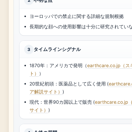
不明な点
2
ヨーロッパでの禁止に関する詳細な規制根拠
長期的な顔への使用影響は十分に研究されてい
タイムラインシグナル
3
1870年：アメリカで発明（
earthcare.co.
ト）
）
20世紀初頭：医薬品として広く使用 (
earthcar
ア解説サイト）
)
現代：世界90カ国以上で販売 (
earthcare.c
サイト）
)