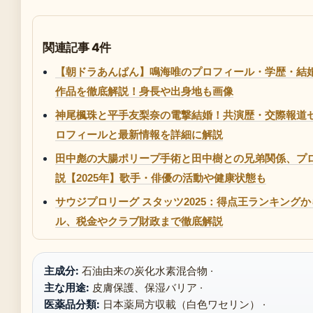
関連記事 4件
【朝ドラあんぱん】鳴海唯のプロフィール・学歴・結
作品を徹底解説！身長や出身地も画像
神尾楓珠と平手友梨奈の電撃結婚！共演歴・交際報道
ロフィールと最新情報を詳細に解説
田中彪の大腸ポリープ手術と田中樹との兄弟関係、プ
説【2025年】歌手・俳優の活動や健康状態も
サウジプロリーグ スタッツ2025：得点王ランキングから
ル、税金やクラブ財政まで徹底解説
主成分:
石油由来の炭化水素混合物 ·
主な用途:
皮膚保護、保湿バリア ·
医薬品分類:
日本薬局方収載（白色ワセリン） ·