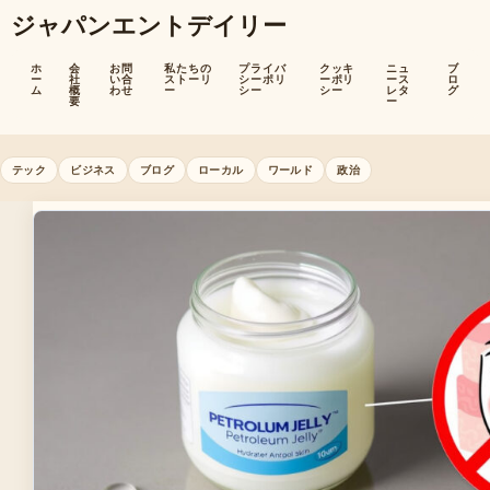
ジャパンエントデイリー
ホ
会
お問
私たちの
プライバ
クッキ
ニュ
ブ
ー
社
い合
ストーリ
シーポリ
ーポリ
ース
ロ
ム
概
わせ
ー
シー
シー
レタ
グ
要
ー
テック
ビジネス
ブログ
ローカル
ワールド
政治