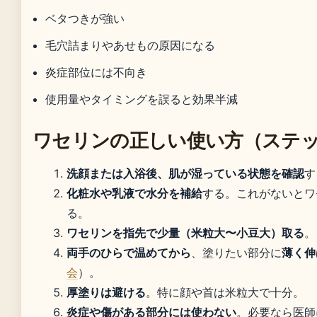
ベタつきが強い
毛穴詰まりやあせもの原因になる
炎症部位には不向き
使用量やタイミングを誤ると効果半減
ワセリンの正しい使い方（ステ
洗顔または入浴後、肌が湿っている状態を確認
す
化粧水や乳液で水分を補給
する。これがないとワ
る。
ワセリンを指先で少量（米粒大〜小豆大）取る
。
両手のひらで温めてから
、塗りたい部分に
薄く伸
会
）。
厚塗りは避ける
。特に顔や首は米粒大で十分。
炎症や傷がある部分には使わない
。必要なら医師