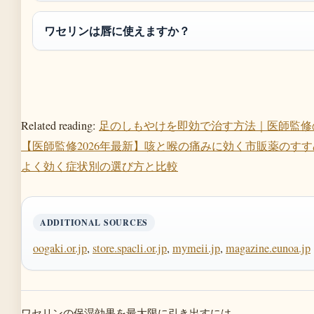
ワセリンは唇に使えますか？
Related reading:
足のしもやけを即効で治す方法｜医師監修
【医師監修2026年最新】咳と喉の痛みに効く市販薬のす
よく効く症状別の選び方と比較
ADDITIONAL SOURCES
oogaki.or.jp
,
store.spacli.or.jp
,
mymeii.jp
,
magazine.eunoa.jp
ワセリンの保湿効果を最大限に引き出すには、