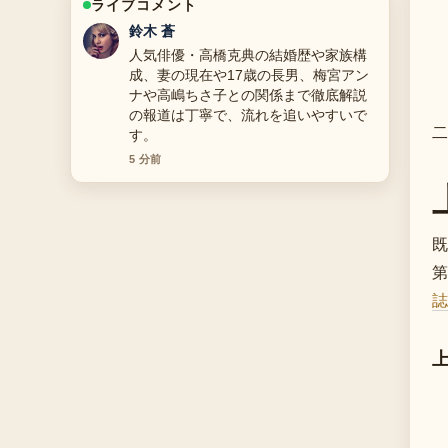
ライブコメント
渡辺 結衣
【2025年版】丸田佳奈のプロフィー
ル・経歴・結婚・年収を徹底解説！ミ
ス日本・現役産婦人科医タレント 周辺
の検証がしっかりしていて安心感があ
二
ります。
7 分前
既
第
誌