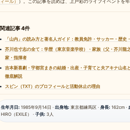
ィール）
）。この記事を読めば、上戸彩のライフイベントを年
関連記事 4件
「山内」の読み方と著名人ガイド：教員免許・サッカー・歴史
芥川也寸志の全て：学歴（東京音楽学校）・家族（父・芥川龍之介
家・指揮者
吉本新喜劇・宇都宮まきの結婚・出産・子育てと夫アキナ山名
徹底解説
スビン（TXT）のプロフィールと活動休止の理由
生年月日:
1985年9月14日 ·
出身地:
東京都練馬区 ·
身長:
162cm ·
HIRO（EXILE） ·
子供:
3人