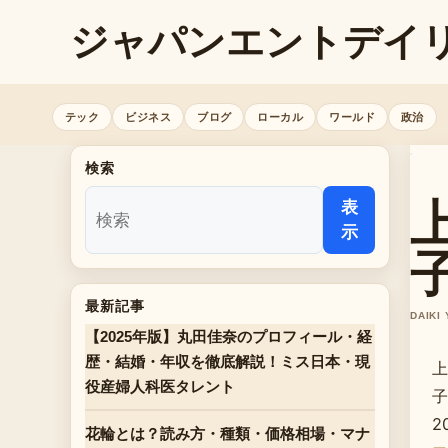
ジャパンエントデイ
テック
ビジネス
ブログ
ローカル
ワールド
政治
検索
表
示
最新記事
DAIKI
【2025年版】丸田佳奈のプロフィール・経
歴・結婚・年収を徹底解説！ミス日本・現
上
役産婦人科医タレント
子
2
花輪とは？読み方・種類・価格相場・マナ