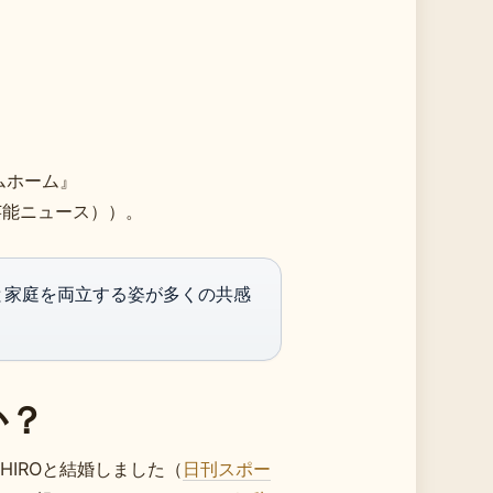
ムホーム』
芸能ニュース））。
と家庭を両立する姿が多くの共感
か？
ーHIROと結婚しました（
日刊スポー