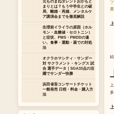
ツ
元ものまねタレントおかもと
まりとは？もう中学生との破
書
局、離婚・再婚、メンタルケ
ア講演会までを徹底解説
生理前イライラの原因（ホル
モン・血糖値・セロトニン）
と症状、PMS・PMDDの違
い、食事・運動・薬での対処
法
結
オクラホマシティ・サンダー
対 サクラメント・キングス 試
合 選手データ｜SGA33点の活
躍でサンダー快勝
浜田省吾コンサートチケット
上
一般発売 日程・料金・購入方
多
法