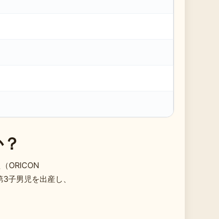
か？
ORICON
に第3子男児を出産し、