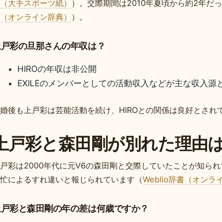
（大手スポーツ紙）
）。交際期間は2010年夏頃から約2年だ
（オンライン辞典）
）。
上戸彩の旦那さんの年収は？
HIROの年収は非公開
EXILEのメンバーとしての活動収入などが主な収入
婚後も上戸彩は芸能活動を続け、HIROとの関係は良好とされ
上戸彩と森田剛が別れた理由
戸彩は2000年代に元V6の森田剛と交際していたことが知ら
忙によるすれ違いと報じられています（
Weblio辞書（オン
上戸彩と森田剛の年の差は何歳ですか？