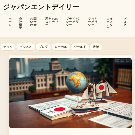
ジャパンエントデイリー
ホ
会
お問
私たちの
プライバ
クッキ
ニュ
ブ
ー
社
い合
ストーリ
シーポリ
ーポリ
ース
ロ
ム
概
わせ
ー
シー
シー
レタ
グ
要
ー
テック
ビジネス
ブログ
ローカル
ワールド
政治