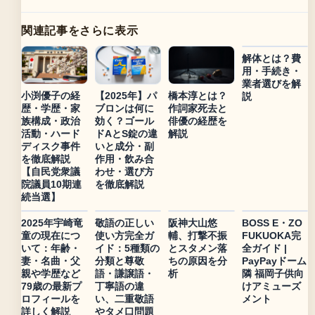
関連記事をさらに表示
解体とは？費
用・手続き・
業者選びを解
小渕優子の経
【2025年】パ
橋本淳とは？
説
歴・学歴・家
ブロンは何に
作詞家死去と
族構成・政治
効く？ゴール
俳優の経歴を
活動・ハード
ドAとS錠の違
解説
ディスク事件
いと成分・副
を徹底解説
作用・飲み合
【自民党衆議
わせ・選び方
院議員10期連
を徹底解説
続当選】
2025年宇崎竜
敬語の正しい
阪神大山悠
BOSS E・ZO
童の現在につ
使い方完全ガ
輔、打撃不振
FUKUOKA完
いて：年齢・
イド：5種類の
とスタメン落
全ガイド |
妻・名曲・父
分類と尊敬
ちの原因を分
PayPayドーム
親や学歴など
語・謙譲語・
析
隣 福岡子供向
79歳の最新プ
丁寧語の違
けアミューズ
ロフィールを
い、二重敬語
メント
詳しく解説
やタメ口問題