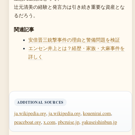
辻元清美の経験と発言力は引き続き重要な資産とな
るだろう。
関連記事
安倍晋三銃撃事件の理由と警備問題を検証
エンセン井上とは？経歴・家族・大麻事件を
詳しく
ADDITIONAL SOURCES
ja.wikipedia.org
,
ja.wikipedia.org
,
kouenirai.com
,
peaceboat.org
,
x.com
,
pbcruise.jp
,
gakuseishinbun.jp