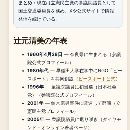
まとめ：
現在は立憲民主党の参議院議員として
国土交通委員長を務め、Xや公式サイトで情報
発信を続けている。
辻元清美の年表
1960年4月28日
— 奈良県に生まれる（参議
院公式プロフィール）
1980年代
— 早稲田大学在学中にNGO「ピー
スボート」を共同創設（
ピースボート公式
）
1996年
— 衆議院議員に初当選（日本社会
党）（参議院公式プロフィール）
2001年
— 鈴木宗男事件に関連して辞職（立
憲民主党プロフィール）
2005年
— 衆議院議員に返り咲き（ダイヤモ
ンド・オンライン著者ページ）