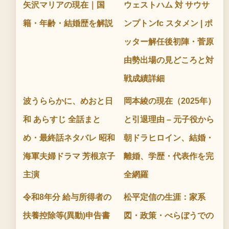
矢沢マリアの現在｜国
ウェストハム 対 サウサ
籍・年齢・結婚歴を解説
ンプトンfc スタメン | ポ
ッター解任後初陣・菅原
由勢出場の見どころと対
戦成績詳細
波うららかに、めおと日
岡本綾の現在（2025年）
和 あらすじ 全話まと
と引退理由 – 元子役から
め・最終話ネタバレ 昭和
朝ドラヒロイン、結婚・
海軍夫婦ドラマ 芳根京子
離婚、学歴・代表作を完
主演
全網羅
令和8年分 給与所得者の
松平定信の生涯：家系
扶養控除等(異動)申告書
図・政策・べらぼうでの