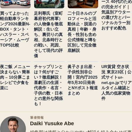
ース 40代のため
の完全ガイド｜
気温別アウター
買ってよかった
足利尊氏（室町
二十日ネルのプ
の選び方とパー
軽自動車ランキ
幕府初代将軍）
ロフィールと活
ソナルカラー別
ング2026最新N-
の人物像を徹底
動休止・脱退の
おすすめ配色
BOX・タント・
解説：生い立
真相｜年齢・身
ハスラー・スペ
ち、裏切りの真
長・性別も含め
ーシア・ムーヴ
相、北条時行と
公式情報と噂を
TOP5比較
の戦い、死因、
区別して完全徹
そして現代の評
底解説
価
夜ご飯 メニュー
チャップリンと
眞子さま出産・
UR賃貸 空き状
決まらない 簡単
は？何がすご
子供性別非公
況 東京23区 | 公
肉 – 10分豚こま
い？徹底解説！
開！宮内庁2025
式サイトur-
レシピで夕食を
喜劇王の生涯・
年5月30日発表
net.go.jpでリア
楽に
代表作・名言・
とNYポスト報道
ルタイム確認と
子供の数・日本
まとめ
人気の低家賃物
との意外な関係
件
も！
筆者情報
Daiki Yusuke Abe