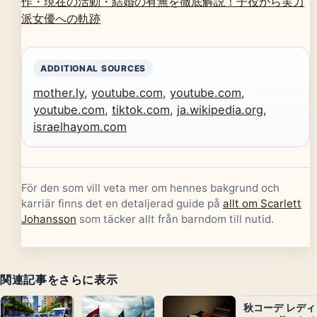
作・現在の活動・結婚の有無を徹底解説！子役から実力
派女優への軌跡
ADDITIONAL SOURCES
mother.ly
,
youtube.com
,
youtube.com
,
youtube.com
,
tiktok.com
,
ja.wikipedia.org
,
israelhayom.com
För den som vill veta mer om hennes bakgrund och
karriär finns det en detaljerad guide på
allt om Scarlett
Johansson
som täcker allt från barndom till nutid.
関連記事をさらに表示
秋コーデ レディ