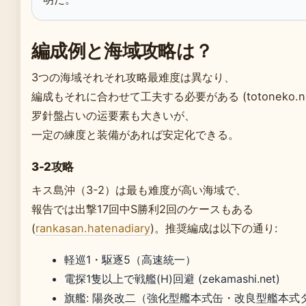
編成例と海域攻略は？
3つの海域それそれ攻略最难度は異なり、
編成もそれに合わせて工夫する必要がある (totoneko.ne
罗針盤占いの运要素も大きいが、
一定の練度と装備があれば安定化できる。
3-2攻略
キス島沖（3-2）は最も难度が高い海域で、
報告では出撃17回中S勝利2回のケースもある
(
rankasan.hatenadiary
)。推奨編成は以下の通り:
軽巡1・駆逐5（高速統一）
電探1隻以上で戦艦(H)回避 (zekamashi.net)
旗艦: 陽炎改二（強化型艦本式缶・改良型艦本式