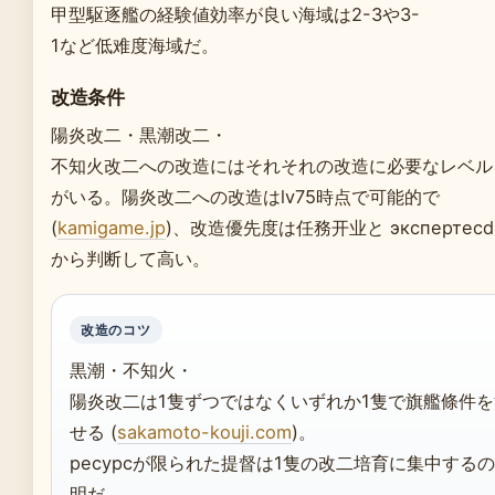
甲型駆逐艦の経験値効率が良い海域は2-3や3-
1など低难度海域だ。
改造条件
陽炎改二・黒潮改二・
不知火改二への改造にはそれそれの改造に必要なレベル
がいる。陽炎改二への改造はlv75時点で可能的で
(
kamigame.jp
)、改造優先度は任務开业と экспертecd v
から判断して高い。
改造のコツ
黒潮・不知火・
陽炎改二は1隻ずつではなくいずれか1隻で旗艦條件
せる (
sakamoto-kouji.com
)。
ресурсが限られた提督は1隻の改二培育に集中する
明だ。