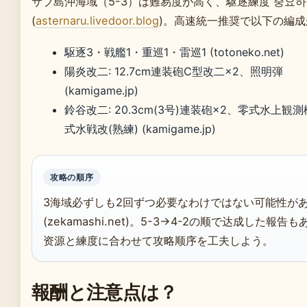
サブ島沖海域（5-3）は難易度が高く、駆逐練度 중요
(
asternaru.livedoor.blog
)。高速統一推奨で以下の編成
駆逐3・戦艦1・重巡1・雷巡1 (totoneko.net)
陽炎改二: 12.7cm連装砲C型改二×2、照明弾
(kamigame.jp)
鈴谷改二: 20.3cm(3号)連装砲×2、零式水上観
式水戦改(熟練) (kamigame.jp)
攻略の順序
3海域必ずしも2回ずつ必要なわけではない可能性が
(zekamashi.net)。5-3→4-2の顺で达成した報告
资源と練度に合わせて攻略顺序を工夫しよう。
報酬と注意点は？