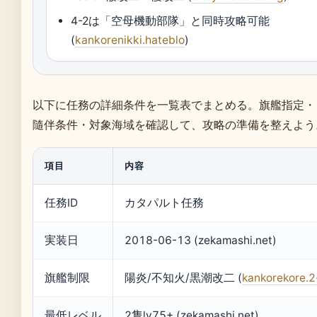
4-2は「空母機動部隊」と同時攻略可能
(
kankorenikki.hateblo
)
以下に任務の詳細条件を一覧表でまとめる。旗艦指定・
隨伴条件・対象海域を確認して、攻略の準備を整えよう
項目
内容
任務ID
カタパルト任務
実装日
2018-06-13 (zekamashi.net)
旗艦制限
陽炎/不知火/黒潮改二 (
kankorekore.2
最低レベル
2隻lv75+ (zekamashi.net)