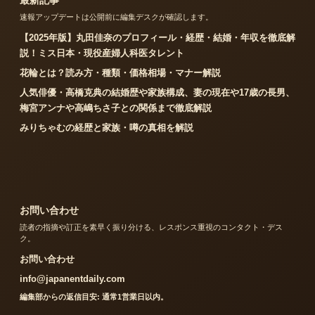
速報アップデートは公開前に編集デスクが確認します。
【2025年版】丸田佳奈のプロフィール・経歴・結婚・年収を徹底解
説！ミス日本・現役産婦人科医タレント
花輪とは？読み方・種類・価格相場・マナー解説
人気俳優・高橋克典の結婚歴や家族構成、妻の現在や17歳の長男、
梅宮アンナや高嶋ちさ子との関係まで徹底解説
みりちゃむの経歴と家族・噂の真相を解説
お問い合わせ
読者の指摘や訂正を素早く振り分ける、レスポンス重視のコンタクト・デス
ク。
お問い合わせ
info@japanentdaily.com
編集部からの返信目安: 通常1営業日以内。