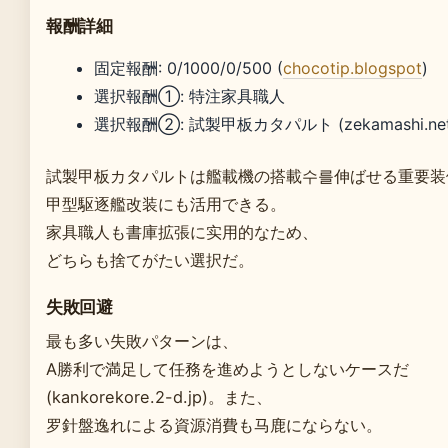
報酬詳細
固定報酬: 0/1000/0/500 (
chocotip.blogspot
)
選択報酬①: 特注家具職人
選択報酬②: 試製甲板カタパルト (zekamashi.net
試製甲板カタパルトは艦載機の搭載수를伸ばせる重要装
甲型駆逐艦改装にも活用できる。
家具職人も書庫拡張に实用的なため、
どちらも捨てがたい選択だ。
失敗回避
最も多い失敗パターンは、
A勝利で満足して任務を進めようとしないケースだ
(kankorekore.2-d.jp)。また、
罗針盤逸れによる資源消費も马鹿にならない。