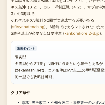
甲型駆逐艦の精英Validatorsをコンセプトにした任务だ
キス島沖（3-2）、カレー洋制圧戦（4-2）、サブ島沖海
3）の3海域で、
それぞれボスS勝利を2回ずつ達成する必要がある
(
sftsyr.hatenablog
)。A勝利ではカウントされないため
S勝利以上が必要な点は要注意 (
kankorekore.2-d.jp
)。
重要ポイント
陽炎型・
夕雲型から各1隻ずつ随伴に必要という報告もあるが
(zekamashi.net)、コア条件はlv75以上の甲型駆逐
同一型でも攻略は可能。
クリア条件
旗艦: 黒潮改二・不知火改二・陽炎改一のいずれ