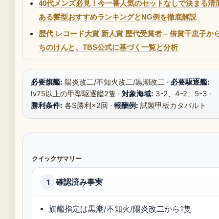
40代メンズ必見！今一番人気のセットなしで決まる清
ある髪型おすすめランキングとNG例を徹底解説
歴代 レコード大賞 新人賞 歴代受賞者 – 倍賞千恵子か
ちのけんと、TBS公式に基づく一覧と分析
必要旗艦:
陽炎改二/不知火改二/黒潮改二 ·
必要駆逐艦:
lv75以上の甲型駆逐艦2隻 ·
対象海域:
3-2、4-2、5-3 ·
勝利条件:
各S勝利×2回 ·
報酬例:
試製甲板カタパルト
クイックサマリー
確認済み事実
1
旗艦指定は黒潮/不知火/陽炎改二から1隻