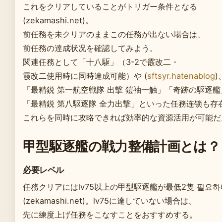
これをクリアしていることがトリガー条件となる
(zekamashi.net)。
前任務を未クリアのままこの任務が出ない場合は、
前任務の達成状况を確認してみよう。
関連任務として「十八駆」（3-2で霰改二・
霞改二使用時に同時達成可能）や (
sftsyr.hatenablog
)
「最精鋭 第一航空戦隊 出撃 鎧袖一触」「奇跡の駆逐艦
「最精鋭 第八駆逐隊 全力出撃」といった任務连锁も存
これらを同時に攻略できれば効率的な資源活用が可能だ
甲型駆逐艦の戦力整備計画とは？
必要レベル
任務クリアにはlv75以上の甲型駆逐艦が最低2隻 필요하
(zekamashi.net)。lv75に達していない場合は、
先に練度上げ任務をこなすことをおすすめする。