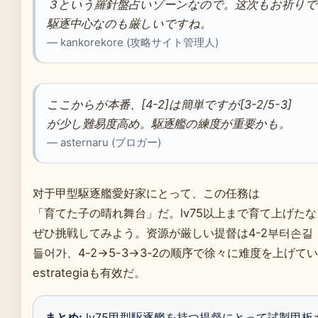
３という羅針盤占いゾーンなので。这次もお祈りで
駆逐中心なのも厳しいですね。
— kankorekore (攻略サイト管理人)
ここからが本番、[4-2]は簡単ですが[3-2/5-3]
が少し難易度高め。駆逐艦の練度が重要かも。
— asternaru (ブロガー)
对于甲型駆逐艦愛好家にとって、この任務は
「育てた子の晴れ舞台」だ。lv75以上まで育て上げた
ぜひ挑戦してみよう。资源が厳しい提督は4-2부터손길
들어가、4-2→5-3→3-2の顺序で徐々に难度を上げて
estrategiaも有效だ。
まとめ:
lv75甲型駆逐艦を持つ提督にとって試製甲板