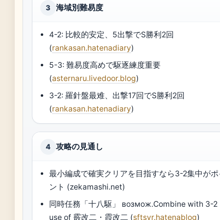
海域別難易度
3
4-2: 比較的安定、5出撃でS勝利2回
(
rankasan.hatenadiary
)
5-3: 難易度高めで駆逐練度重要
(
asternaru.livedoor.blog
)
3-2: 羅針盤最难、出撃17回でS勝利2回
(
rankasan.hatenadiary
)
攻略の見通し
4
最小編成で確実クリアを目指すなら3-2集中がポ
ント (zekamashi.net)
同時任務「十八駆」 возмож.Combine with 3-2
use of 霰改二・霞改二 (
sftsyr.hatenablog
)