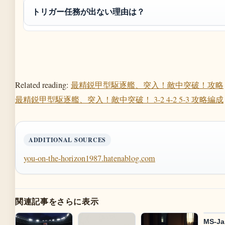
トリガー任務が出ない理由は？
Related reading:
最精鋭甲型駆逐艦、突入！敵中突破！攻略
最精鋭甲型駆逐艦、突入！敵中突破！ 3-2 4-2 5-3 攻略編成
ADDITIONAL SOURCES
you-on-the-horizon1987.hatenablog.com
関連記事をさらに表示
MS-Ja