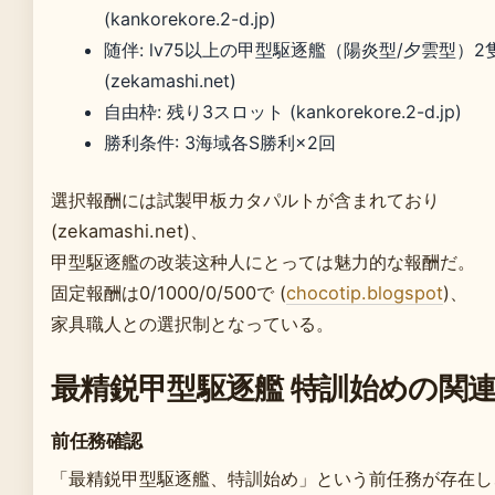
(kankorekore.2-d.jp)
随伴: lv75以上の甲型駆逐艦（陽炎型/夕雲型）2
(zekamashi.net)
自由枠: 残り3スロット (kankorekore.2-d.jp)
勝利条件: 3海域各S勝利×2回
選択報酬には試製甲板カタパルトが含まれており
(zekamashi.net)、
甲型駆逐艦の改装这种人にとっては魅力的な報酬だ。
固定報酬は0/1000/0/500で (
chocotip.blogspot
)、
家具職人との選択制となっている。
最精鋭甲型駆逐艦 特訓始めの関
前任務確認
「最精鋭甲型駆逐艦、特訓始め」という前任務が存在し