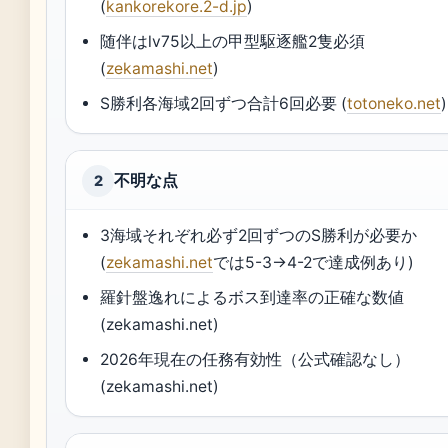
(
kankorekore.2-d.jp
)
随伴はlv75以上の甲型駆逐艦2隻必須
(
zekamashi.net
)
S勝利各海域2回ずつ合計6回必要 (
totoneko.net
)
不明な点
2
3海域それぞれ必ず2回ずつのS勝利が必要か
(
zekamashi.net
では5-3→4-2で達成例あり)
羅針盤逸れによるボス到達率の正確な数値
(zekamashi.net)
2026年現在の任務有効性（公式確認なし）
(zekamashi.net)