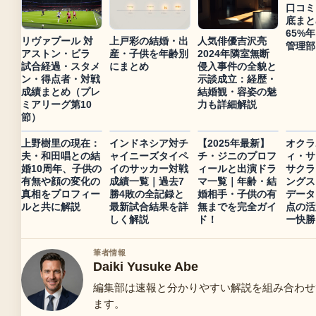
口コミ
底まと
65%
リヴァプール 対
上戸彩の結婚・出
人気俳優吉沢亮
管理部
アストン・ビラ
産・子供を年齢別
2024年隣室無断
試合経過・スタメ
にまとめ
侵入事件の全貌と
ン・得点者・対戦
示談成立：経歴・
成績まとめ（プレ
結婚観・容姿の魅
ミアリーグ第10
力も詳細解説
節）
上野樹里の現在：
インドネシア対チ
【2025年最新】
オクラ
夫・和田唱との結
ャイニーズタイペ
チ・ジニのプロフ
ィ・サ
婚10周年、子供の
イのサッカー対戦
ィールと出演ドラ
サクラ
有無や顔の変化の
成績一覧｜過去7
マ一覧｜年齢・結
ングス
真相をプロフィー
勝4敗の全記録と
婚相手・子供の有
データ
ルと共に解説
最新試合結果を詳
無までを完全ガイ
点の活
しく解説
ド！
ー快勝
筆者情報
Daiki Yusuke Abe
編集部は速報と分かりやすい解説を組み合わせ
ます。