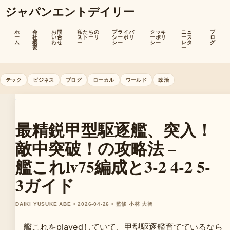
ジャパンエントデイリー
ホ
会
お問
私たちの
プライバ
クッキ
ニュ
ブ
ー
社
い合
ストーリ
シーポリ
ーポリ
ース
ロ
ム
概
わせ
ー
シー
シー
レタ
グ
要
ー
テック
ビジネス
ブログ
ローカル
ワールド
政治
最精鋭甲型駆逐艦、突入！
敵中突破！の攻略法 –
艦これlv75編成と3-2 4-2 5-
3ガイド
DAIKI YUSUKE ABE • 2026-04-26 • 監修 小林 大智
艦これをplayedしていて、甲型駆逐艦育てているなら