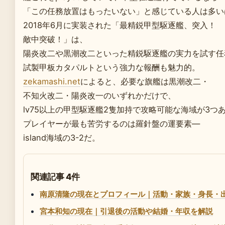
「この任務放置はもったいない」と感じている人は多い
2018年6月に実装された「最精鋭甲型駆逐艦、突入！
敵中突破！」は、
陽炎改二や黒潮改二といった精鋭駆逐艦の実力を試す任
試製甲板カタパルトという強力な報酬も魅力的。
zekamashi.net
によると、必要な旗艦は黒潮改二・
不知火改二・陽炎改一のいずれかだけで、
lv75以上の甲型駆逐艦2隻加持で攻略可能な海域が3つ
プレイヤーが最も苦労するのは羅針盤の運要素—
island海域の3-2だ。
関連記事 4件
南原清隆の現在とプロフィール｜活動・家族・身長・
宮本和知の現在｜引退後の活動や結婚・年収を解説