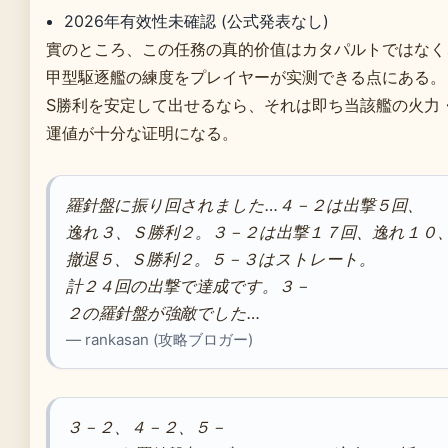
2026年有效性未確認 (公式発表なし)
實のところ、この任務の真的价值はカタパルトではなく
甲型駆逐艦の練度をプレイヤーが实测できる点にある。
S勝利を安定して出せるなら、それは即ち当該艦の火力
運値が十分な证明になる。
羅針盤に振り回されました…４－２は出撃５回、
逸れ３、Ｓ勝利２。３－２は出撃１７回、逸れ１０
撤退５、Ｓ勝利２。５－３はストレート。
計２４回の出撃で達成です。３－
２の羅針盤が強敵でした…
— rankasan (攻略ブロガー)
３－２、４－２、５－