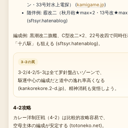
ン・33号対水上電探） (
kamigame.jp
)
随伴例: 霰改二（秋月砲★max×2・13号改★ma
(sftsyr.hatenablog)
編成例: 黒潮改二旗艦、C型改二×2、22号改四で同時任
「十八駆」も狙える (sftsyr.hatenablog)。
3-2の罠
3-2/4-2/5-3は全て罗針盤占いゾーンで、
駆逐中心の編成だと道中の逸れ率高くなる
(kankorekore.2-d.jp)。精神消耗も覚悟しよう。
4-2攻略
カレー洋制圧戦（4-2）は比較的攻略容易で、
空母主体の編成が安定する (totoneko.net)。