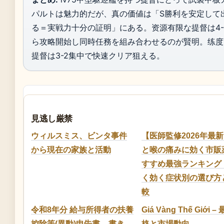
パルトは魅力的だが、真の価値は「S勝利を安定して
る＝実戦力十分の証明」にある。资源有限な提督は4-
ら攻略開始し同時任務を組み合わせるのが賢明。练度
提督は3-2集中で快速クリア狙える。
見逃し厳禁
ウィルスミス、ビンタ事件
【医師監修2026年最
から現在の家族と活動
と喉の痛みに効く市販
すすめ最強ランキング
く効く症状別の選び方
較
令和8年分 給与所得者の扶養
Giá Vàng Thế Giới 
控除等(異動)申告書 – 書き
格と市場動向