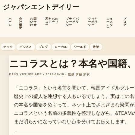
ジャパンエントデイリー
ホ
会
お問
私たちの
プライバ
クッキ
ニュ
ブ
ー
社
い合
ストーリ
シーポリ
ーポリ
ース
ロ
ム
概
わせ
ー
シー
シー
レタ
グ
要
ー
テック
ビジネス
ブログ
ローカル
ワールド
政治
ニコラスとは？本名や国籍
DAIKI YUSUKE ABE • 2026-06-10 • 監修 伊藤 芽衣
「ニコラス」という名前を聞いて、韓国アイドルグルー
歴史上の聖人を連想する人もいるでしょう。実はこの名前、
の本名や国籍をめぐって、ネット上でさまざまな疑問が
ニコラスという名前の多義性を整理しながら、&TEAM
まだ明らかになっていない点を分けてお伝えします。