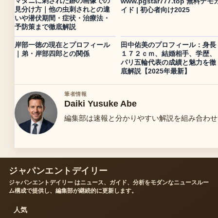
マダニに刺された跡の画像での
www.pgstar777.top 無料デモ
見分け方｜他の虫刺されとの違
イド | 初心者向け2025
いや潜伏期間・症状・治療法・
予防策まで徹底解説
岸部一徳の現在とプロフィール
田中佑美のプロフィール：身長
｜弟・岸部四郎との関係
１７２ｃｍ、結婚相手、学歴、
パリ五輪代表の成績と魅力を徹
底解説【2025年最新】
筆者情報
Daiki Yusuke Abe
編集部は速報と分かりやすい解説を組み合わせ
ジャパンエントデイリー
ジャパンエントデイリー はニュース、ガイド、分析をモダンなニュースルー
ム構成で提供し、編集部が継続的に更新します。
人気