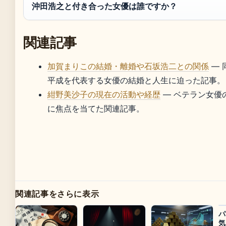
沖田浩之と付き合った女優は誰ですか？
関連記事
加賀まりこの結婚・離婚や石坂浩二との関係
— 
平成を代表する女優の結婚と人生に迫った記事。
紺野美沙子の現在の活動や経歴
— ベテラン女優
に焦点を当てた関連記事。
関連記事をさらに表示
パ
気