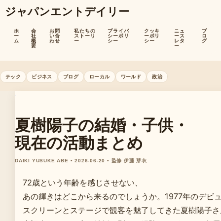
ジャパンエントデイリー
ホ
会
お問
私たちの
プライバ
クッキ
ニュ
ブ
ー
社
い合
ストーリ
シーポリ
ーポリ
ース
ロ
ム
概
わせ
ー
シー
シー
レタ
グ
要
ー
テック
ビジネス
ブログ
ローカル
ワールド
政治
夏樹陽子の結婚・子供・
現在の活動まとめ
DAIKI YUSUKE ABE • 2026-06-20 • 監修 伊藤 芽衣
72歳という年齢を感じさせない、
あの輝きはどこから来るのでしょうか。1977年のデビ
スクリーンとステージで観客を魅了してきた夏樹陽子さ