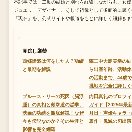
本記事では、二度の結婚と別れを経験しながらも、女優
ジュエリーデザイナー、そして祖母として多面的に輝く
「現在」を、公式サイトや報道をもとに詳しく紐解きま
見逃し厳禁
西郷隆盛は何をした人？功績
森三中大島美幸の結
と最期を解説
ら出産年齢、活動休
の活動まで、44歳
挑戦を完全に詳しく
ブルース・リーの死因（脳浮
内田真礼のプロフィ
腫）の真相と截拳道の哲学、
ガイド【2025年最
映画の功績を徹底解説！なぜ
月日・声優キャラ・
今も伝説なのか？その生涯と
表作・鬼滅の刃出演
影響を完全網羅