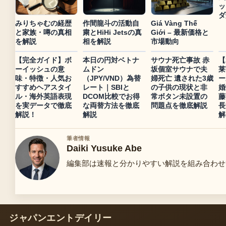
ッ
ダ
みりちゃむの経歴
作間龍斗の活動自
Giá Vàng Thế
と家族・噂の真相
粛とHiHi Jetsの真
Giới – 最新価格と
を解説
相を解説
市場動向
【完全ガイド】ボ
本日の円対ベトナ
サウナ死亡事故 赤
【
ーイッシュの意
ムドン
坂個室サウナで夫
莱
味・特徴・人気お
（JPY/VND）為替
婦死亡 遺された3歳
ー
すすめヘアスタイ
レート｜SBIと
の子供の現状と非
婚
ル・海外英語表現
DCOM比較でお得
常ボタン未設置の
藤
を実データで徹底
な両替方法を徹底
問題点を徹底解説
長
解説！
解説
解
筆者情報
Daiki Yusuke Abe
編集部は速報と分かりやすい解説を組み合わせ
ジャパンエントデイリー