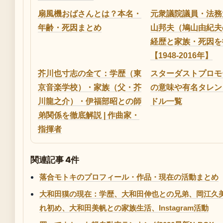
扇風機おばさんとは？本名・
元衆議院議員・法務
年齢・死因まとめ
山邦夫（鳩山由紀夫
経歴と家族・死因を
【1948-2016年】
芥川也寸志の全て：学歴（東
スターダストプロモ
京音楽学校）・家族（父・芥
の意味や有名タレン
川龍之介）・伊福部昭との師
ドル一覧
弟関係を徹底解説 | 作曲家・
指揮者
関連記事 4件
落合モトキのプロフィール・作品・現在の活動まとめ
大和田獏の現在：学歴、大和田伸也との兄弟、岡江久
れ初め、大和田美帆との家族生活、Instagram活動