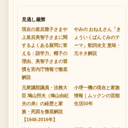
見逃し厳禁
現在の皇后雅子さまや
やみの おねえさん「き
上皇后美智子さまに関
ょういくばんぐみのテ
するよくある疑問に答
ーマ」歌詞全文 意味・
える：語学力、帽子の
元ネタ解説
理由、美智子さまの習
慣を宮内庁情報で徹底
解説
元衆議院議員・法務大
小堺一機の現在と家族
臣 鳩山邦夫（鳩山由紀
情報｜ムックンの芸能
夫の弟）の経歴と家
生活50年
族・死因を徹底解説
【1948-2016年】