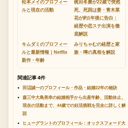
松本メイのプロフィー
梶田冬磨が22歳で突然
ルと現在の活動
死、死因は妻・青木菜
花が約1年後に告白：
経歴や恋ステ出演を徹
底解説
キムダミのプロフィー
みりちゃむの経歴と家
ルと最新情報｜Netflix
族・噂の真相を解説
新作・年齢
関連記事 4件
田辺誠一のプロフィール・作品・結婚22年の秘訣
森三中大島美幸の結婚相手から出産年齢、活動休止、
現在の活動まで、44歳での妊活挑戦を完全に詳しく解
説
ヒューグラントのプロフィール：オックスフォード大