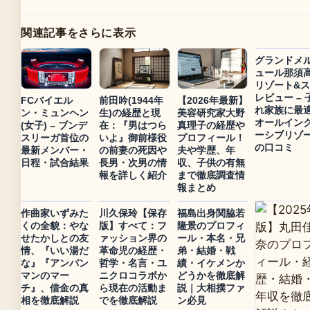
関連記事をさらに表示
グランドメ
ュール那須
リゾート&
レビュー – 
FCバイエル
前田吟(1944年
【2026年最新】
れ家族に最
ン・ミュンヘン
生)の経歴と現
美容研究家大野
オールイン
(女子) – ブンデ
在：『男はつら
真理子の経歴や
ーシブリゾ
スリーガ首位の
いよ』御前様役
プロフィール！
の口コミ
最新メンバー・
の前妻の死因や
夫や学歴、年
日程・試合結果
長男・次男の情
収、子供の有無
報を詳しく紹介
まで徹底調査情
報まとめ
作曲家いずみた
川久保玲【保存
福島出身関脇若
くの全貌：やな
版】すべて：フ
隆景のプロフィ
せたかしとの友
ァッション界の
ール・本名・兄
情、『いい湯だ
革命児の経歴・
弟・結婚・戦
な』『アンパン
哲学・名言・ユ
績・イケメンか
マンのマー
ニクロコラボか
どうかを徹底解
チ』、借金の真
ら現在の活動ま
説｜大相撲ファ
相を徹底解説
でを徹底解説
ン必見