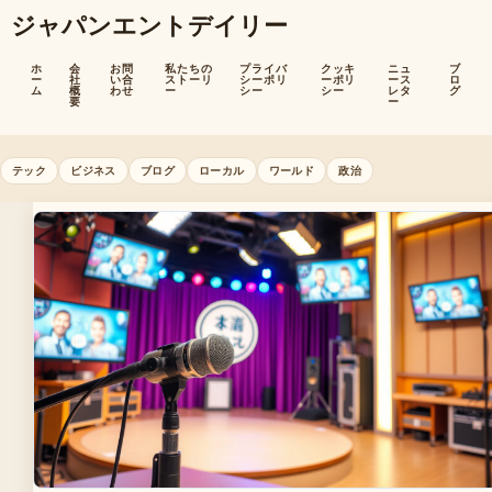
ジャパンエントデイリー
ホ
会
お問
私たちの
プライバ
クッキ
ニュ
ブ
ー
社
い合
ストーリ
シーポリ
ーポリ
ース
ロ
ム
概
わせ
ー
シー
シー
レタ
グ
要
ー
テック
ビジネス
ブログ
ローカル
ワールド
政治