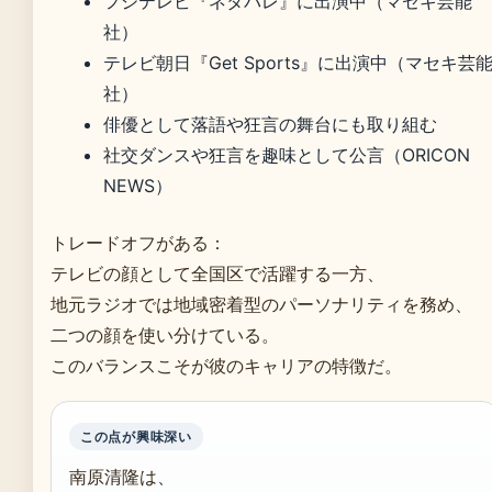
フジテレビ『ネタパレ』に出演中（マセキ芸能
社）
テレビ朝日『Get Sports』に出演中（マセキ芸
社）
俳優として落語や狂言の舞台にも取り組む
社交ダンスや狂言を趣味として公言（ORICON
NEWS）
トレードオフがある：
テレビの顔として全国区で活躍する一方、
地元ラジオでは地域密着型のパーソナリティを務め、
二つの顔を使い分けている。
このバランスこそが彼のキャリアの特徴だ。
この点が興味深い
南原清隆は、