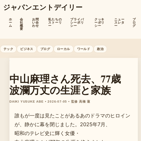
ジャパンエントデイリー
ホ
会
お問
私たちの
プライバ
クッキ
ニュー
ブ
ー
社
い合
ストーリ
シーポリ
ーポリ
スレタ
ロ
ム
概
わせ
ー
シー
シー
ー
グ
要
テック
ビジネス
ブログ
ローカル
ワールド
政治
中山麻理さん死去、77歳
波瀾万丈の生涯と家族
DAIKI YUSUKE ABE • 2026-07-05 • 監修 高橋 蓮
誰もが一度は見たことがあるあのドラマのヒロイン
が、静かに幕を閉じました。2025年7月、
昭和のテレビ史に輝く女優・