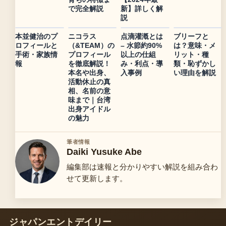
で完全解説
新】詳しく解
説
本並健治のプ
ニコラス
点滴灌漑とは
ブリーフと
ロフィールと
（&TEAM）の
– 水節約90%
は？意味・メ
手術・家族情
プロフィール
以上の仕組
リット・種
報
を徹底解説！
み・利点・導
類・恥ずかし
本名や出身、
入事例
い理由を解説
活動休止の真
相、名前の意
味まで｜台湾
出身アイドル
の魅力
筆者情報
Daiki Yusuke Abe
編集部は速報と分かりやすい解説を組み合わ
せて更新します。
ジャパンエントデイリー