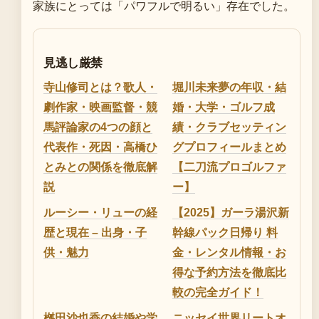
家族にとっては「パワフルで明るい」存在でした。
見逃し厳禁
寺山修司とは？歌人・
堀川未来夢の年収・結
劇作家・映画監督・競
婚・大学・ゴルフ成
馬評論家の4つの顔と
績・クラブセッティン
代表作・死因・高橋ひ
グプロフィールまとめ
とみとの関係を徹底解
【二刀流プロゴルファ
説
ー】
ルーシー・リューの経
【2025】ガーラ湯沢新
歴と現在 – 出身・子
幹線パック日帰り 料
供・魅力
金・レンタル情報・お
得な予約方法を徹底比
較の完全ガイド！
桝田沙也香の結婚や学
ニッセイ世界リートオ