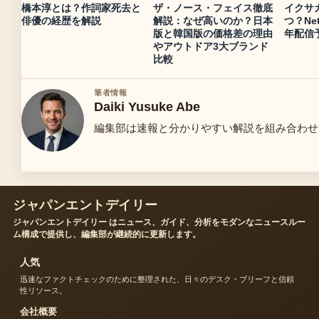
橋本淳とは？作詞家死去と
ザ・ノース・フェイス徹底
イクサガ
俳優の経歴を解説
解説：なぜ高いのか？日本
つ？Net
版と韓国版の価格差の理由
年配信
やアウトドア3大ブランド
比較
筆者情報
Daiki Yusuke Abe
編集部は速報と分かりやすい解説を組み合わせ
ジャパンエントデイリー
ジャパンエントデイリー はニュース、ガイド、分析をモダンなニュースルー
ム構成で提供し、編集部が継続的に更新します。
人気
迅速なファクトチェックのために整理された、日々のデスク・ブリーフと信頼
性リソース。
会社概要