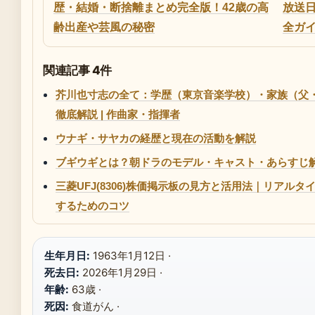
歴・結婚・断捨離まとめ完全版！42歳の高
放送
齢出産や芸風の秘密
全ガイ
関連記事 4件
芥川也寸志の全て：学歴（東京音楽学校）・家族（父
徹底解説 | 作曲家・指揮者
ウナギ・サヤカの経歴と現在の活動を解説
ブギウギとは？朝ドラのモデル・キャスト・あらすじ
三菱UFJ(8306)株価掲示板の見方と活用法｜リアルタ
するためのコツ
生年月日:
1963年1月12日 ·
死去日:
2026年1月29日 ·
年齢:
63歳 ·
死因:
食道がん ·