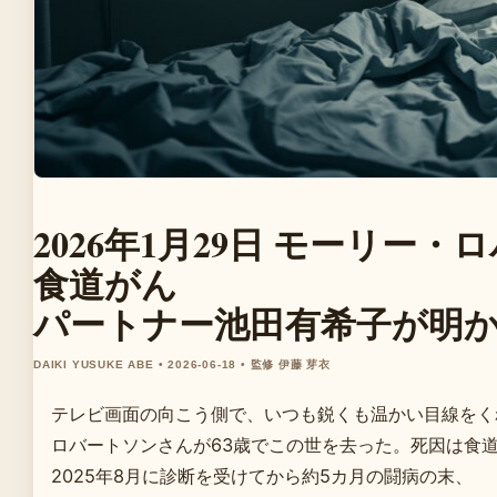
2026年1月29日 モーリー・
食道がん
パートナー池田有希子が明
DAIKI YUSUKE ABE • 2026-06-18 • 監修 伊藤 芽衣
テレビ画面の向こう側で、いつも鋭くも温かい目線をく
ロバートソンさんが63歳でこの世を去った。死因は食
2025年8月に診断を受けてから約5カ月の闘病の末、