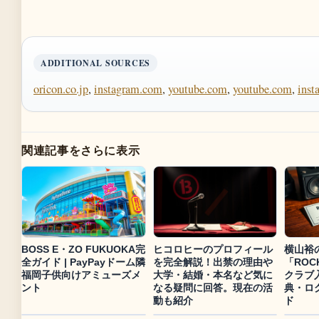
ADDITIONAL SOURCES
oricon.co.jp
,
instagram.com
,
youtube.com
,
youtube.com
,
inst
関連記事をさらに表示
BOSS E・ZO FUKUOKA完
ヒコロヒーのプロフィール
横山裕
全ガイド | PayPayドーム隣
を完全解説！出禁の理由や
「ROC
福岡子供向けアミューズメ
大学・結婚・本名など気に
クラブ
ント
なる疑問に回答。現在の活
典・ロ
動も紹介
ド