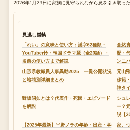
2026年1月29日に家族に見守られながら息を引き取っ
見逃し厳禁
「れい」の意味と使い方：漢字62種類・
倉悠貴
YouTuber怜・韓国ドラマ麗（全20話）・
歴・
名前の使い方まで解説
ンニバ
山形県教職員人事異動2025 – 一覧公開状況
元山
と地域別詳細まとめ
移籍
神タイ
野坂昭如とは？代表作・死因・エピソード
シュ
を解説
ー？
説【2
【2025年最新】平野ノラの年齢・出産・学
家、