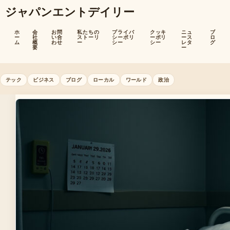
ジャパンエントデイリー
ホ
会
お問
私たちの
プライバ
クッキ
ニュ
ブ
ー
社
い合
ストーリ
シーポリ
ーポリ
ース
ロ
ム
概
わせ
ー
シー
シー
レタ
グ
要
ー
テック
ビジネス
ブログ
ローカル
ワールド
政治