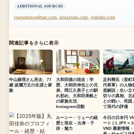
ADDITIONAL SOURCES
tsuguminganbare.com
,
instagram.com
,
youtube.com
関連記事をさらに表示
中山麻理さん死去、77
大和田獏の現在：学
足利尊氏（室町
歳 波瀾万丈の生涯と家
歴、大和田伸也との兄
代将軍）の人物
族
弟、岡江久美子との馴
底解説：生い立
れ初め、大和田美帆と
切りの真相、北
の家族生活、
との戦い、死因
Instagram活動
て現代の評価
ルーシー・リューの経
今日の日本円 VN
歴と現在 – 出身・子
ート | 1 JPY = 1
供・魅力
VND 最新情報
表・サービス比