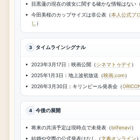
目黒蓮の現在の彼女に関する確かな情報はない
今田美桜のカップサイズは非公表（
本人公式プ
し
）
タイムラインシグナル
3
2023年3月17日：映画公開（
シネマトゥデイ
）
2025年1月3日：地上波初放送（
映画.com
）
2026年3月30日：キリンビール発表会（
ORICO
今後の展開
4
将来の共演予定は現時点で未発表（
blifenavi
）
結婚や交際の公式発表はなし（
文春オンライン