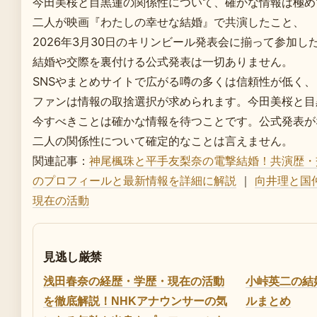
今田美桜と目黒蓮の関係性について、確かな情報は極め
二人が映画『わたしの幸せな結婚』で共演したこと、
2026年3月30日のキリンビール発表会に揃って参加し
結婚や交際を裏付ける公式発表は一切ありません。
SNSやまとめサイトで広がる噂の多くは信頼性が低く、
ファンは情報の取捨選択が求められます。今田美桜と目
今すべきことは確かな情報を待つことです。公式発表が
二人の関係性について確定的なことは言えません。
関連記事：
神尾楓珠と平手友梨奈の電撃結婚！共演歴・
のプロフィールと最新情報を詳細に解説
｜
向井理と国
現在の活動
見逃し厳禁
浅田春奈の経歴・学歴・現在の活動
小峠英二の結
を徹底解説！NHKアナウンサーの気
ルまとめ