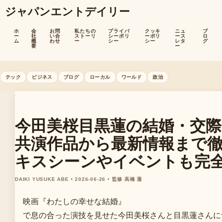
ジャパンエントデイリー
ホ
会
お問
私たちの
プライバ
クッキ
ニュ
ブ
ー
社
い合
ストーリ
シーポリ
ーポリ
ース
ロ
ム
概
わせ
ー
シー
シー
レタ
グ
要
ー
テック
ビジネス
ブログ
ローカル
ワールド
政治
今田美桜目黒蓮の結婚・交際
共演作品から最新情報まで
キスシーンやイベントも完
DAIKI YUSUKE ABE • 2026-06-26 • 監修 高橋 蓮
映画『わたしの幸せな結婚』
で息の合った演技を見せた今田美桜さんと目黒蓮さんに