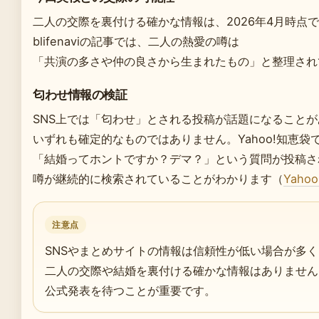
二人の交際を裏付ける確かな情報は、2026年4月時点
blifenaviの記事では、二人の熱愛の噂は
「共演の多さや仲の良さから生まれたもの」と整理されていま
匂わせ情報の検証
SNS上では「匂わせ」とされる投稿が話題になること
いずれも確定的なものではありません。Yahoo!知恵袋で
「結婚ってホントですか？デマ？」という質問が投稿さ
噂が継続的に検索されていることがわかります（
Yaho
注意点
SNSやまとめサイトの情報は信頼性が低い場合が多く
二人の交際や結婚を裏付ける確かな情報はありません
公式発表を待つことが重要です。