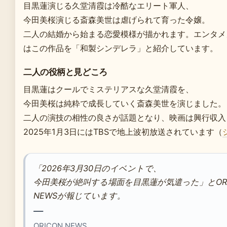
目黒蓮演じる久堂清霞は冷酷なエリート軍人、
今田美桜演じる斎森美世は虐げられて育った令嬢。
二人の結婚から始まる恋愛模様が描かれます。エンタメ
はこの作品を「和製シンデレラ」と紹介しています。
二人の役柄と見どころ
目黒蓮はクールでミステリアスな久堂清霞を、
今田美桜は純粋で成長していく斎森美世を演じました。
二人の演技の相性の良さが話題となり、映画は興行収入
2025年1月3日にはTBSで地上波初放送されています（
「2026年3月30日のイベントで、
今田美桜が絶叫する場面を目黒蓮が気遣った」とORI
NEWSが報じています。
—
ORICON NEWS