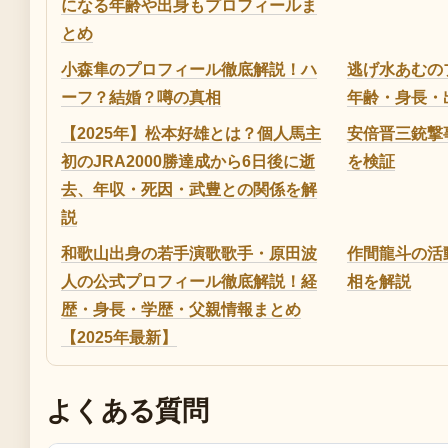
になる年齢や出身もプロフィールま
とめ
小森隼のプロフィール徹底解説！ハ
逃げ水あむの
ーフ？結婚？噂の真相
年齢・身長・
【2025年】松本好雄とは？個人馬主
安倍晋三銃撃
初のJRA2000勝達成から6日後に逝
を検証
去、年収・死因・武豊との関係を解
説
和歌山出身の若手演歌歌手・原田波
作間龍斗の活動自
人の公式プロフィール徹底解説！経
相を解説
歴・身長・学歴・父親情報まとめ
【2025年最新】
よくある質問