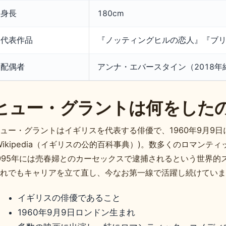
身長
180cm
代表作品
『ノッティングヒルの恋人』『ブ
配偶者
アンナ・エバースタイン（2018年
ヒュー・グラントは何をした
ュー・グラントはイギリスを代表する俳優で、1960年9月9
Wikipedia（イギリスの公的百科事典）)。数多くのロマン
995年には売春婦とのカーセックスで逮捕されるという世界的
れでもキャリアを立て直し、今なお第一線で活躍し続けていま
イギリスの俳優であること
1960年9月9日ロンドン生まれ