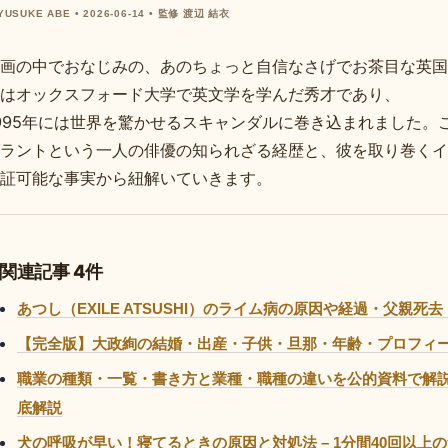
 YUSUKE ABE • 2026-06-14 • 監修 渡辺 結衣
画の中でおなじみの、あのちょっと自信なさげでお茶目な英国
はオックスフォード大学で英文学を学んだ秀才であり、
995年には世界を驚かせるスキャンダルに巻き込まれました。
ラントという一人の俳優の知られざる経歴と、彼を取り巻くイ
証可能な事実から紐解いていきます。
関連記事 4件
あつし（EXILE ATSUSHI）のライム病の原因や経過・父親
【完全版】大政絢の結婚・出産・子供・旦那・年齢・プロフィー
職業の種類・一覧・書き方と業種・職種の違いを公的資料で解説
底解説
犬の呼吸が早い！寝てるときの原因と対処法 – 1分間40回以