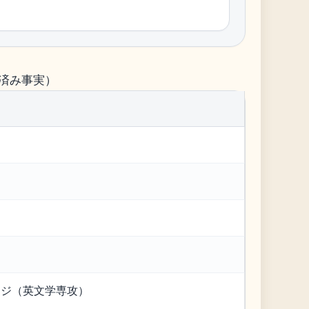
済み事実）
ト
ッジ（英文学専攻）