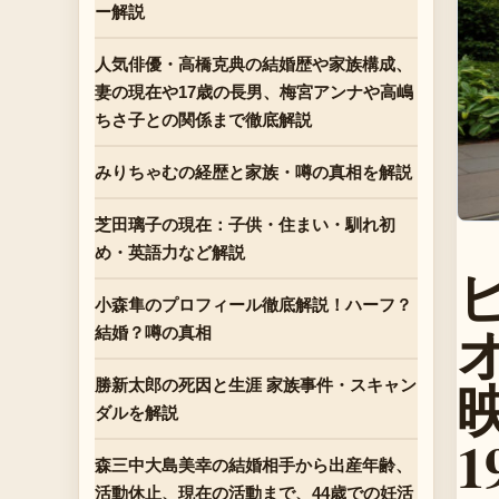
ー解説
人気俳優・高橋克典の結婚歴や家族構成、
妻の現在や17歳の長男、梅宮アンナや高嶋
ちさ子との関係まで徹底解説
みりちゃむの経歴と家族・噂の真相を解説
芝田璃子の現在：子供・住まい・馴れ初
め・英語力など解説
小森隼のプロフィール徹底解説！ハーフ？
結婚？噂の真相
勝新太郎の死因と生涯 家族事件・スキャン
ダルを解説
森三中大島美幸の結婚相手から出産年齢、
活動休止、現在の活動まで、44歳での妊活