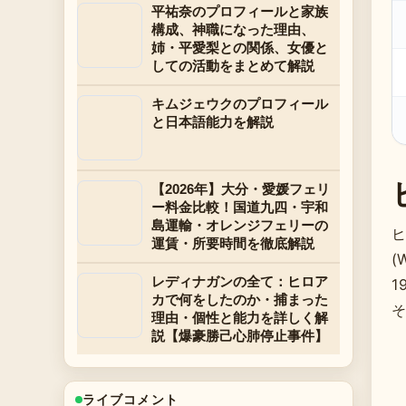
平祐奈のプロフィールと家族
構成、神職になった理由、
姉・平愛梨との関係、女優と
しての活動をまとめて解説
キムジェウクのプロフィール
と日本語能力を解説
【2026年】大分・愛媛フェリ
ー料金比較！国道九四・宇和
島運輸・オレンジフェリーの
ヒ
運賃・所要時間を徹底解説
(
レディナガンの全て：ヒロア
1
カで何をしたのか・捕まった
そ
理由・個性と能力を詳しく解
説【爆豪勝己心肺停止事件】
ライブコメント