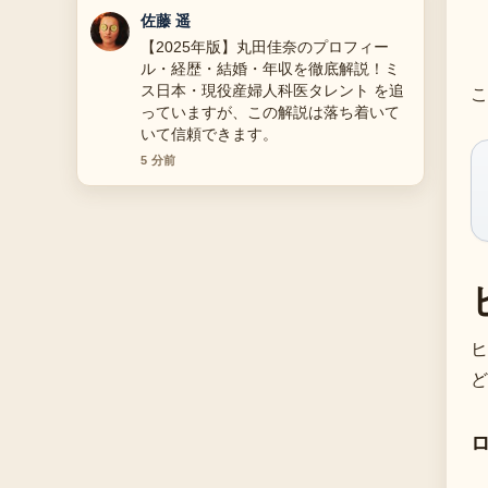
伊藤 芽衣
花輪とは？読み方・種類・価格相場・
マナー解説 の背景説明が助かります。
ライブ更新を続けてください。
こ
7 分前
ヒ
ど