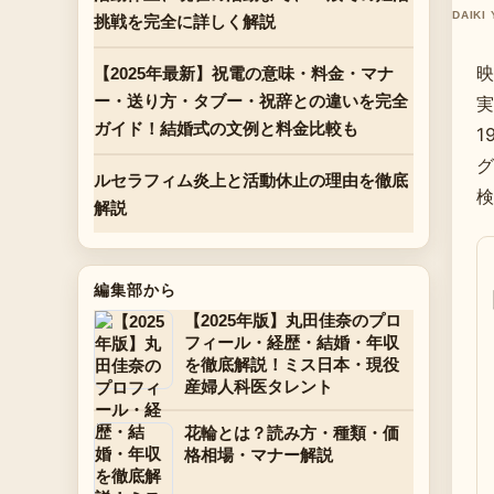
DAIKI
挑戦を完全に詳しく解説
映
【2025年最新】祝電の意味・料金・マナ
ー・送り方・タブー・祝辞との違いを完全
実
ガイド！結婚式の文例と料金比較も
1
グ
ルセラフィム炎上と活動休止の理由を徹底
検
解説
編集部から
【2025年版】丸田佳奈のプロ
フィール・経歴・結婚・年収
を徹底解説！ミス日本・現役
産婦人科医タレント
花輪とは？読み方・種類・価
格相場・マナー解説