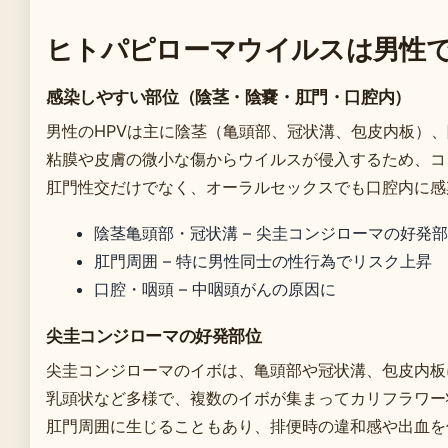
ヒトパピローマウイルスは男性
感染しやすい部位（陰茎・陰嚢・肛門・口腔内）
男性のHPVは主に陰茎（亀頭部、冠状溝、包皮内板）
粘膜や皮膚の微小な傷からウイルスが侵入するため、コ
肛門性交だけでなく、オーラルセックスでも口腔内に感
陰茎亀頭部・冠状溝 – 尖圭コンジローマの好発
肛門周囲 – 特に男性同士の性行為でリスク上昇
口腔・咽頭 – 中咽頭がんの原因に
尖圭コンジローマの好発部位
尖圭コンジローマのイボは、亀頭部や冠状溝、包皮内板
乳頭状など多様で、複数のイボが集まってカリフラワー
肛門周囲に生じることもあり、排便時の違和感や出血を