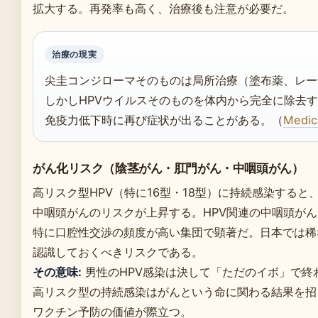
拡大する。再発率も高く、治療後も注意が必要だ。
治療の現実
尖圭コンジローマそのものは局所治療（塗布薬、レー
しかしHPVウイルスそのものを体内から完全に除去
免疫力低下時に再び症状が出ることがある。（
Medi
がん化リスク（陰茎がん・肛門がん・中咽頭がん）
高リスク型HPV（特に16型・18型）に持続感染する
中咽頭がんのリスクが上昇する。HPV関連の中咽頭が
特に口腔性交渉の頻度が高い集団で顕著だ。日本では稀
認識しておくべきリスクである。
その意味:
男性のHPV感染は決して「ただのイボ」で終
高リスク型の持続感染はがんという命に関わる結果を招
ワクチン予防の価値が際立つ。