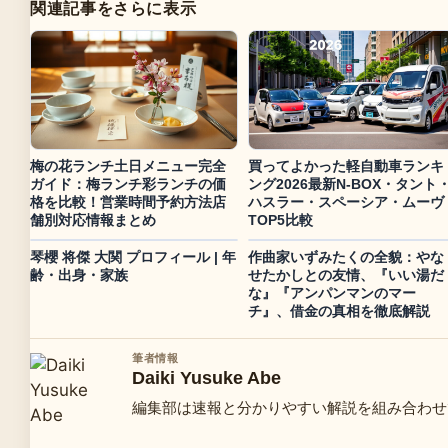
関連記事をさらに表示
梅の花ランチ土日メニュー完全
買ってよかった軽自動車ランキ
ガイド：梅ランチ彩ランチの価
ング2026最新N-BOX・タント
格を比較！営業時間予約方法店
ハスラー・スペーシア・ムーヴ
舗別対応情報まとめ
TOP5比較
琴櫻 将傑 大関 プロフィール | 年
作曲家いずみたくの全貌：やな
齢・出身・家族
せたかしとの友情、『いい湯だ
な』『アンパンマンのマー
チ』、借金の真相を徹底解説
筆者情報
Daiki Yusuke Abe
編集部は速報と分かりやすい解説を組み合わせ