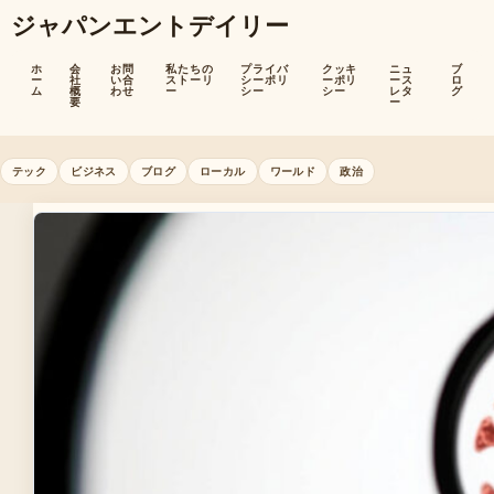
ジャパンエントデイリー
ホ
会
お問
私たちの
プライバ
クッキ
ニュ
ブ
ー
社
い合
ストーリ
シーポリ
ーポリ
ース
ロ
ム
概
わせ
ー
シー
シー
レタ
グ
要
ー
テック
ビジネス
ブログ
ローカル
ワールド
政治