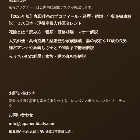
速報アップデートは公開前に編集デスクが確認します。
【2025年版】丸田佳奈のプロフィール・経歴・結婚・年収を徹底解
説！ミス日本・現役産婦人科医タレント
花輪とは？読み方・種類・価格相場・マナー解説
人気俳優・高橋克典の結婚歴や家族構成、妻の現在や17歳の長男、
梅宮アンナや高嶋ちさ子との関係まで徹底解説
みりちゃむの経歴と家族・噂の真相を解説
お問い合わせ
読者の指摘や訂正を素早く振り分ける、レスポンス重視のコンタクト・デス
ク。
お問い合わせ
info@japanentdaily.com
編集部からの返信目安: 通常1営業日以内。