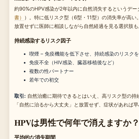
約90%のHPV感染が2年以内に自然消失するというデー
書）
）。特に低リスク型（6型・11型）の消失率が高
放置せずに医師に相談しながら自然経過を見る選択肢も
持続感染するリスク因子
喫煙 – 免疫機能を低下させ、持続感染のリスク
免疫不全（HIV感染、臓器移植後など）
複数の性パートナー
若年での初交
取引:
自然治癒に期待できるとはいえ、高リスク型の持
「自然に治るから大丈夫」と放置せず、症状があれば早
HPVは男性で何年で消えますか
平均的な消失期間