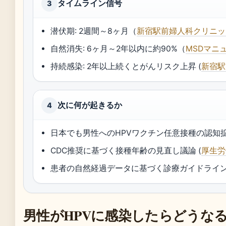
タイムライン信号
3
潜伏期: 2週間～8ヶ月（
新宿駅前婦人科クリニッ
自然消失: 6ヶ月～2年以内に約90%（
MSDマニ
持続感染: 2年以上続くとがんリスク上昇 (
新宿駅
次に何が起きるか
4
日本でも男性へのHPVワクチン任意接種の認知
CDC推奨に基づく接種年齢の見直し議論 (
厚生労
患者の自然経過データに基づく診療ガイドライン
男性がHPVに感染したらどうな