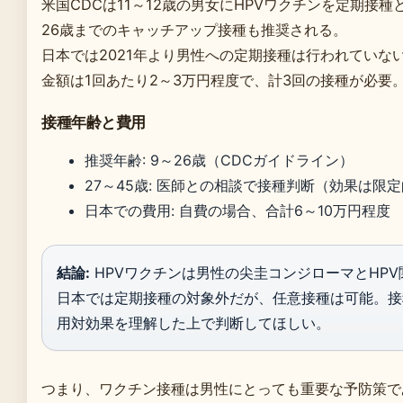
米国CDCは11～12歳の男女にHPVワクチンを定期接
26歳までのキャッチアップ接種も推奨される。
日本では2021年より男性への定期接種は行われていな
金額は1回あたり2～3万円程度で、計3回の接種が必要
接種年齢と費用
推奨年齢: 9～26歳（CDCガイドライン）
27～45歳: 医師との相談で接種判断（効果は限
日本での費用: 自費の場合、合計6～10万円程度
結論:
HPVワクチンは男性の尖圭コンジローマとHP
日本では定期接種の対象外だが、任意接種は可能。接
用対効果を理解した上で判断してほしい。
つまり、ワクチン接種は男性にとっても重要な予防策で