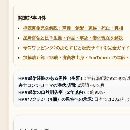
関連記事 4件
禪院真希完全解説：声優・覚醒・家族・死亡・真相
星野富弘とは？生涯・作品・事故・妻の現在を解説
母スワッピング2のあらすじと販売サイトを完全ガイド｜
加藤清五郎（18歳・灘高校出身・YouTuber）の
HPV感染経験のある男性（生涯）:
性行為経験者の80%以上
尖圭コンジローマの潜伏期間:
2週間～8ヶ月 ·
HPV感染の自然消失率（2年以内）:
約90% ·
HPVワクチン（4価）の男性への承認:
日本では2021