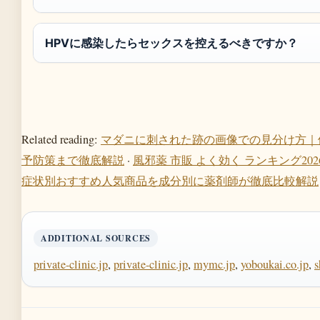
HPVに感染したらセックスを控えるべきですか？
Related reading:
マダニに刺された跡の画像での見分け方｜
予防策まで徹底解説
·
風邪薬 市販 よく効く ランキング20
症状別おすすめ人気商品を成分別に薬剤師が徹底比較解説
ADDITIONAL SOURCES
private-clinic.jp
,
private-clinic.jp
,
mymc.jp
,
yoboukai.co.jp
,
s