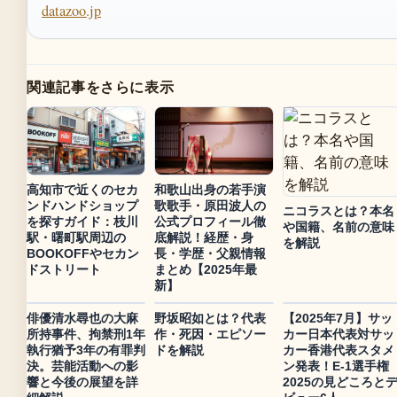
datazoo.jp
関連記事をさらに表示
高知市で近くのセカ
和歌山出身の若手演
ンドハンドショップ
歌歌手・原田波人の
ニコラスとは？本名
を探すガイド：枝川
公式プロフィール徹
や国籍、名前の意味
駅・曙町駅周辺の
底解説！経歴・身
を解説
BOOKOFFやセカン
長・学歴・父親情報
ドストリート
まとめ【2025年最
新】
俳優清水尋也の大麻
野坂昭如とは？代表
【2025年7月】サッ
所持事件、拘禁刑1年
作・死因・エピソー
カー日本代表対サッ
執行猶予3年の有罪判
ドを解説
カー香港代表スタメ
決。芸能活動への影
ン発表！E-1選手権
響と今後の展望を詳
2025の見どころと