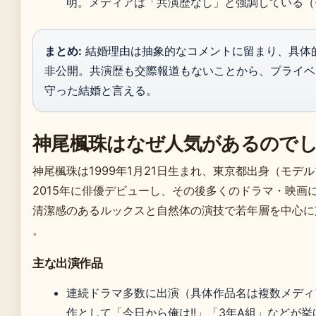
明。メディアは「共演歴なし」と強調している（
まとめ:
結婚理由は抽象的なコメントに留まり、具体
非公開。共演歴も交際報道もないことから、プライベ
守った結婚と言える。
神尾楓珠はなぜ人気があるので
神尾楓珠は1999年1月21日生まれ、東京都出身（モデ
2015年に俳優デビューし、その後多くのドラマ・映画
清潔感のあるルックスと自然体の演技で若年層を中心に
。
主な出演作品
連続ドラマ多数に出演（具体作品名は複数メディ
作として「今日から俺は!!」「3年A組」などが