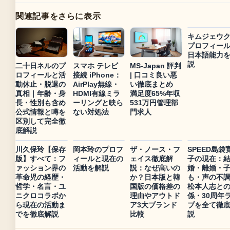
関連記事をさらに表示
キムジェウ
プロフィー
日本語能力
説
二十日ネルのプ
スマホ テレビ
MS-Japan 評判
ロフィールと活
接続 iPhone：
| 口コミ良い悪
動休止・脱退の
AirPlay無線・
い徹底まとめ
真相｜年齢・身
HDMI有線ミラ
満足度65%年収
長・性別も含め
ーリングと映ら
531万円管理部
公式情報と噂を
ない対処法
門求人
区別して完全徹
底解説
川久保玲【保存
岡本玲のプロフ
ザ・ノース・フ
SPEED島袋
版】すべて：フ
ィールと現在の
ェイス徹底解
子の現在：
ァッション界の
活動を解説
説：なぜ高いの
婚・離婚・
革命児の経歴・
か？日本版と韓
も・声の不
哲学・名言・ユ
国版の価格差の
松本人志と
ニクロコラボか
理由やアウトド
係・30周年
ら現在の活動ま
ア3大ブランド
ブを全て徹
でを徹底解説
比較
説