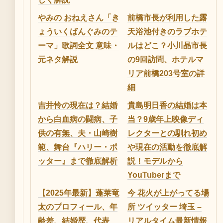
やみの おねえさん「き
前橋市長が利用した露
ょういくばんぐみのテ
天浴池付きのラブホテ
ーマ」歌詞全文 意味・
ルはどこ？小川晶市長
元ネタ解説
の9回訪問、ホテルマ
リア前橋203号室の詳
細
吉井怜の現在は？結婚
貴島明日香の結婚は本
から白血病の闘病、子
当？9歳年上映像ディ
供の有無、夫・山崎樹
レクターとの馴れ初め
範、舞台『ハリー・ポ
や現在の活動を徹底解
ッター』まで徹底解析
説！モデルから
YouTuberまで
【2025年最新】蓬莱竜
今 花火が上がってる場
太のプロフィール、年
所 ツイッター 埼玉 –
齢差、結婚歴、代表
リアルタイム最新情報