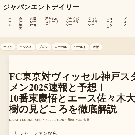
ジャパンエントデイリー
ホ
会
お問
私たちの
プライバ
クッキ
ニュ
ブ
ー
社
い合
ストーリ
シーポリ
ーポリ
ース
ロ
ム
概
わせ
ー
シー
シー
レタ
グ
要
ー
テック
ビジネス
ブログ
ローカル
ワールド
政治
FC東京対ヴィッセル神戸ス
メン2025速報と予想！
10番東慶悟とエース佐々木
樹の見どころを徹底解説
DAIKI YUSUKE ABE • 2026-05-25 • 監修 小林 大智
サッカーファンなら、