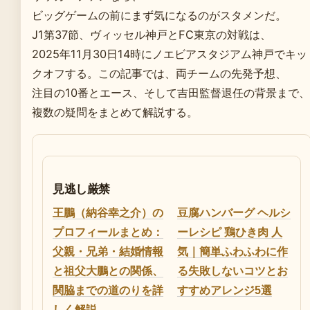
ビッグゲームの前にまず気になるのがスタメンだ。
J1第37節、ヴィッセル神戸とFC東京の対戦は、
2025年11月30日14時にノエビアスタジアム神戸でキッ
クオフする。この記事では、両チームの先発予想、
注目の10番とエース、そして吉田監督退任の背景まで、
複数の疑問をまとめて解説する。
見逃し厳禁
王鵬（納谷幸之介）の
豆腐ハンバーグ ヘルシ
プロフィールまとめ：
ーレシピ 鶏ひき肉 人
父親・兄弟・結婚情報
気｜簡単ふわふわに作
と祖父大鵬との関係、
る失敗しないコツとお
関脇までの道のりを詳
すすめアレンジ5選
しく解説