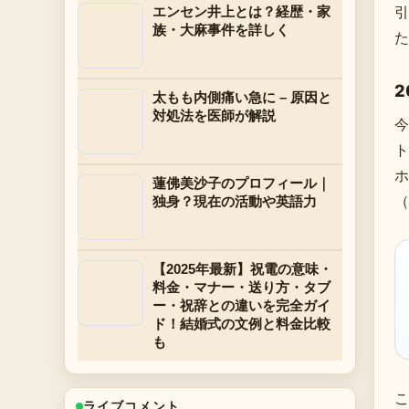
引
エンセン井上とは？経歴・家
族・大麻事件を詳しく
た
太もも内側痛い急に – 原因と
対処法を医師が解説
今
ト
ホ
蓮佛美沙子のプロフィール｜
（
独身？現在の活動や英語力
【2025年最新】祝電の意味・
料金・マナー・送り方・タブ
ー・祝辞との違いを完全ガイ
ド！結婚式の文例と料金比較
も
こ
ライブコメント