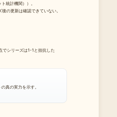
ケット統計機関））。
ズ後の更新は確認できていない。
でシリーズは1-1と拮抗した
トの真の実力を示す。