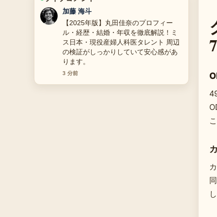
高橋 蓮
花輪とは？読み方・種類・価格相場・
マナー解説 の整理がとても分かりやす
いです。今日の中でも特に読みやすい
です。
5 分前
O
4
O
こ
カ
同
し