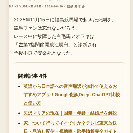
DAIKI YUSUKE ABE • 2026-06-30 • 監修 鈴木 蒼
2025年11月15日に福島競馬場で起きた悲劇を、
競馬ファンは忘れないだろう。
レース中に故障した白毛馬アオラキは
「左第1指関節開放性脱臼」と診断され、
予後不良で安楽死となった。
関連記事 4件
英語から日本語への音声翻訳が無料で使えるお
すすめアプリ！Google翻訳DeepLChatGPT比較
と使い方
矢沢マリアの現在｜国籍・年齢・結婚歴を解説
家、ついて行ってイイですか？テレビ東京放送
日・見逃し配信・視聴率・歌手情報完全ガイド