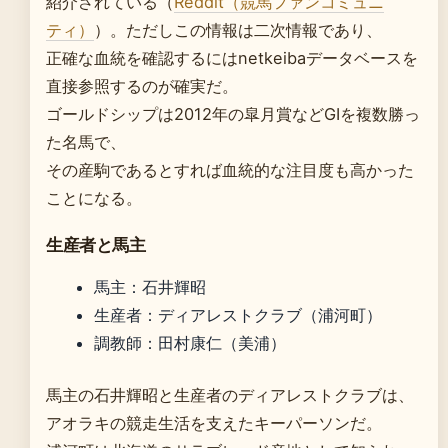
紹介されている（
Reddit（競馬ファンコミュニ
ティ）
）。ただしこの情報は二次情報であり、
正確な血統を確認するにはnetkeibaデータベースを
直接参照するのが確実だ。
ゴールドシップは2012年の皐月賞などGIを複数勝っ
た名馬で、
その産駒であるとすれば血統的な注目度も高かった
ことになる。
生産者と馬主
馬主：石井輝昭
生産者：ディアレストクラブ（浦河町）
調教師：田村康仁（美浦）
馬主の石井輝昭と生産者のディアレストクラブは、
アオラキの競走生活を支えたキーパーソンだ。