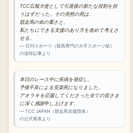
TCC広報大使として引退後の新たな役割を担
うはずだった。その突然の死は、
競走馬の命の重さと、
私たちにできる支援のあり方を改めて考えさ
せる。
— 日刊スポーツ（競馬専門の大手スポーツ紙）
の追悼記事より
本日のレース中に疾病を発症し、
予後不良による安楽死になりました。
アオラキを応援してくださった全ての皆さま
に深く感謝申し上げます。
— TCC JAPAN（競走馬支援団体）
の公式発表より