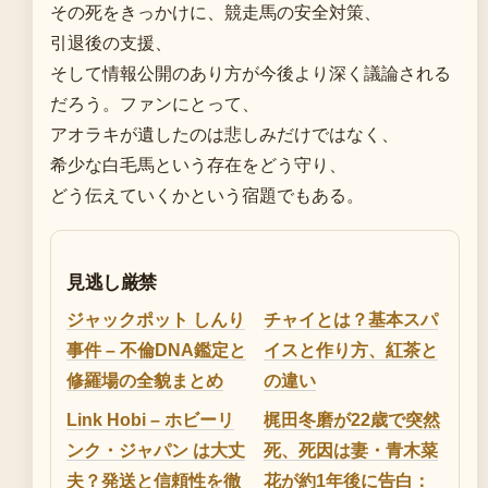
その死をきっかけに、競走馬の安全対策、
引退後の支援、
そして情報公開のあり方が今後より深く議論される
だろう。ファンにとって、
アオラキが遺したのは悲しみだけではなく、
希少な白毛馬という存在をどう守り、
どう伝えていくかという宿題でもある。
見逃し厳禁
ジャックポット しんり
チャイとは？基本スパ
事件 – 不倫DNA鑑定と
イスと作り方、紅茶と
修羅場の全貌まとめ
の違い
Link Hobi – ホビーリ
梶田冬磨が22歳で突然
ンク・ジャパン は大丈
死、死因は妻・青木菜
夫？発送と信頼性を徹
花が約1年後に告白：