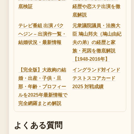
底検証
経歴や恋ステ出演を徹
底解説
テレビ番組 出演 パク
元衆議院議員・法務大
ヘジン – 出演作一覧・
臣 鳩山邦夫（鳩山由紀
結婚状況・最新情報
夫の弟）の経歴と家
族・死因を徹底解説
【1948-2016年】
【完全版】大政絢の結
イングランド対インド
婚・出産・子供・旦
テストスコアカード
那・年齢・プロフィー
2025 対戦成績
ルを2025年最新情報で
完全網羅まとめ解説
よくある質問