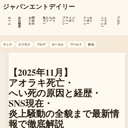
ジャパンエントデイリー
ホ
会
お問
私たちの
プライバ
クッキ
ニュ
ブ
ー
社
い合
ストーリ
シーポリ
ーポリ
ース
ロ
ム
概
わせ
ー
シー
シー
レタ
グ
要
ー
テック
ビジネス
ブログ
ローカル
ワールド
政治
【2025年11月】
アオラキ死亡・
へい死の原因と経歴・
SNS現在・
炎上騒動の全貌まで最新情
報で徹底解説