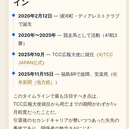
イン
2020年2月12日
— 浦河町・ディアレストクラブ
で誕生
2020年〜2025年
— 競走馬として活動（41戦3
勝）
2025年10月
— TCC広報大使に就任（
X/TCC
JAPAN公式
）
2025年11月15日
— 福島8Rで故障、安楽死（
岐
阜新聞（地方紙）
）
このタイムラインで最も注目すべき点は、
TCC広報大使就任から死亡までの期間がわずか1ヶ
月程度だったことだ。
引退後のセカンドキャリアが整いつつあった矢先の
事故であり、関係者の無念さがにじむ。