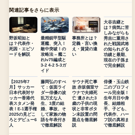
関連記事をさらに表示
大谷吉継と
は？病気に苦
しみながらも
野坂昭如と
最精鋭甲型駆
事務所とは？
秀吉に重用さ
は？代表作・
逐艦、突入！
定義・言い換
れた戦国武将
死因・エピソ
敵中突破！の
え・賃貸の違
の知られざる
ードを解説
攻略法 – 艦こ
い
功績と最期、
れlv75編成と
現在の子孫ま
3-2 4-2 5-3ガ
で完全解説
イド
【2025年7
藤岡弘のすべ
サウナ死亡事
俳優・玉山鉄
月】サッカー
て：仮面ライ
故 赤坂個室サ
二のプロフィ
日本代表対サ
ダー俳優の波
ウナで夫婦死
ール完全版！
ッカー香港代
乱万丈な人
亡 遺された3
生年月日や身
表スタメン発
生、3度の結
歳の子供の現
長、結婚相
表！E-1選手権
婚、事故、そ
状と非常ボタ
手、子ども、
2025の見どこ
して家族の物
ン未設置の問
代表作、ハー
ろとデビュー6
語を年表付き
題点を徹底解
フ説の真相ま
人
で徹底解説
説
で徹底解説