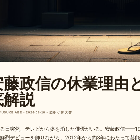
安藤政信の休業理由
底解説
 YUSUKE ABE • 2026-06-16 • 監修 小林 大智
る日突然、テレビから姿を消した俳優がいる。安藤政信——19
鮮烈デビューを飾りながら、2012年から約3年にわたって芸