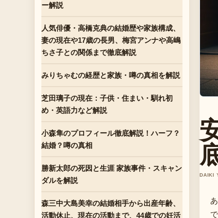
ー解説
人気俳優・高橋克典の結婚歴や家族構成、
妻の現在や17歳の長男、梅宮アンナや高嶋
ちさ子との関係まで徹底解説
みりちゃむの経歴と家族・噂の真相を解説
芝田璃子の現在：子供・住まい・馴れ初
め・英語力など解説
小森隼のプロフィール徹底解説！ハーフ？
結婚？噂の真相
勝新太郎の死因と生涯 家族事件・スキャン
DAIKI
ダルを解説
あ
森三中大島美幸の結婚相手から出産年齢、
で
活動休止、現在の活動まで、44歳での妊活