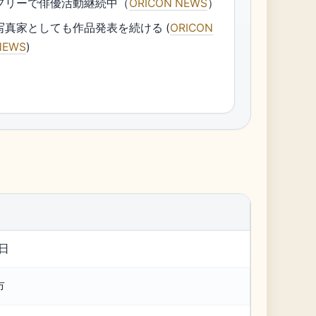
フリーで俳優活動継続中（
ORICON NEWS
）
写真家としても作品発表を続ける (
ORICON
NEWS
)
9日
市