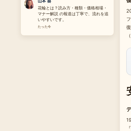
加藤 海斗
人気俳優・高橋克典の結婚歴や家族構
2
成、妻の現在や17歳の長男、梅宮アン
フ
ナや高嶋ちさ子との関係まで徹底解説
周辺の検証がしっかりしていて安心感
復
があります。
（
3 分前
1
『