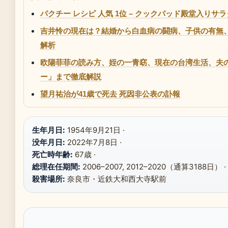
パクチー レシピ 人気 1位 – クックパッド殿堂入りサ
吉井怜の現在は？結婚から白血病の闘病、子供の有無
解析
欧陽菲菲の読み方、姪の一青窈、現在の台湾生活、夫
ー」まで徹底解説
望月祐治が41歳で死去 死因非公表の訃報
生年月日:
1954年9月21日 ·
没年月日:
2022年7月8日 ·
死亡時年齢:
67歳 ·
総理在任期間:
2006–2007, 2012–2020（通算3188日） ·
殺害場所:
奈良市・近鉄大和西大寺駅前