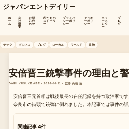
ジャパンエントデイリー
ホ
会
お問
私たちの
プライバ
クッキ
ニュ
ブ
ー
社
い合
ストーリ
シーポリ
ーポリ
ース
ロ
ム
概
わせ
ー
シー
シー
レタ
グ
要
ー
テック
ビジネス
ブログ
ローカル
ワールド
政治
安倍晋三銃撃事件の理由と
DAIKI YUSUKE ABE • 2026-06-11 • 監修 高橋 蓮
安倍晋三元首相は戦後最長の在任記録を持つ政治家ですが
奈良市の街頭で銃弾に倒れました。本記事では事件の詳
関連記事 4件