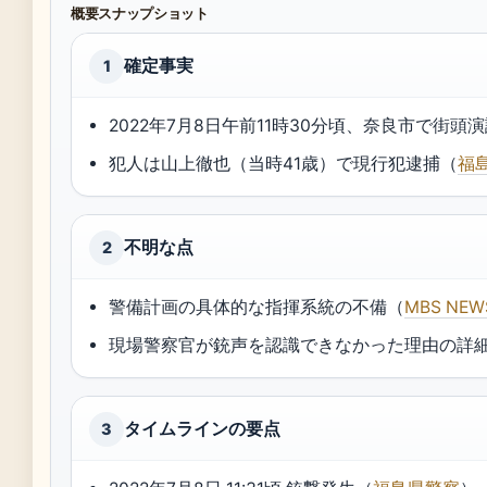
概要スナップショット
確定事実
1
2022年7月8日午前11時30分頃、奈良市で街
犯人は山上徹也（当時41歳）で現行犯逮捕（
福
不明な点
2
警備計画の具体的な指揮系統の不備（
MBS NEW
現場警察官が銃声を認識できなかった理由の詳
タイムラインの要点
3