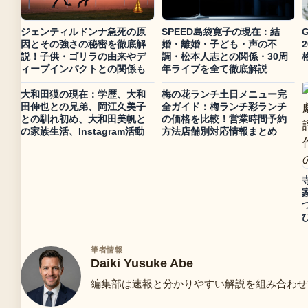
ジェンティルドンナ急死の原
SPEED島袋寛子の現在：結
G
因とその強さの秘密を徹底解
婚・離婚・子ども・声の不
説！子供・ゴリラの由来やデ
調・松本人志との関係・30周
ィープインパクトとの関係も
年ライブを全て徹底解説
大和田獏の現在：学歴、大和
梅の花ランチ土日メニュー完
田伸也との兄弟、岡江久美子
全ガイド：梅ランチ彩ランチ
との馴れ初め、大和田美帆と
の価格を比較！営業時間予約
の家族生活、Instagram活動
方法店舗別対応情報まとめ
筆者情報
Daiki Yusuke Abe
編集部は速報と分かりやすい解説を組み合わせ