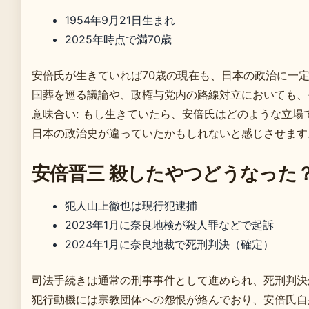
1954年9月21日生まれ
2025年時点で満70歳
安倍氏が生きていれば70歳の現在も、日本の政治に一
国葬を巡る議論や、政権与党内の路線対立においても、
意味合い: もし生きていたら、安倍氏はどのような立
日本の政治史が違っていたかもしれないと感じさせます
安倍晋三 殺したやつどうなった
犯人山上徹也は現行犯逮捕
2023年1月に奈良地検が殺人罪などで起訴
2024年1月に奈良地裁で死刑判決（確定）
司法手続きは通常の刑事事件として進められ、死刑判決
犯行動機には宗教団体への怨恨が絡んでおり、安倍氏自