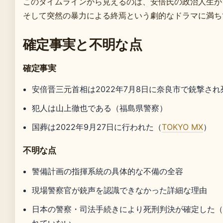
このタイムラインから見えるのは、安倍氏の政治人生が
そして突然の暴力による終焉という劇的なドラマに満ち
確定事実と不明な点
確定事実
安倍晋三元首相は2022年7月8日に奈良市で銃撃さ
犯人は山上徹也である（福島県警察）
国葬は2022年9月27日に行われた（
TOKYO MX
）
不明な点
警備計画の指揮系統の具体的な不備の全容
現場警察官が銃声を認識できなかった詳細な理由
日本の警察・司法手続きにより死刑判決が確定した（M