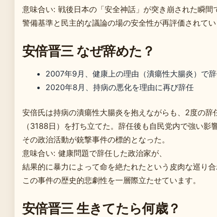
意味合い: 戦後日本の「安全神話」が突き崩された瞬
警備基準と民主的な議論の場の安全性が再評価されてい
安倍晋三 なぜ辞めた？
2007年9月、健康上の理由（潰瘍性大腸炎）で
2020年8月、持病の悪化を理由に再び辞任
安倍氏は持病の潰瘍性大腸炎を抱えながらも、2度の辞
（3188日）を打ち立てた。辞任後も自民党内で強い影
その政治活動が銃撃事件の標的となった。
意味合い: 健康問題で辞任した政治家が、
結果的に暴力によって命を絶たれたという皮肉な巡り合
この事件の歴史的悲劇性を一層際立たせています。
安倍晋三 生きてたら何歳？