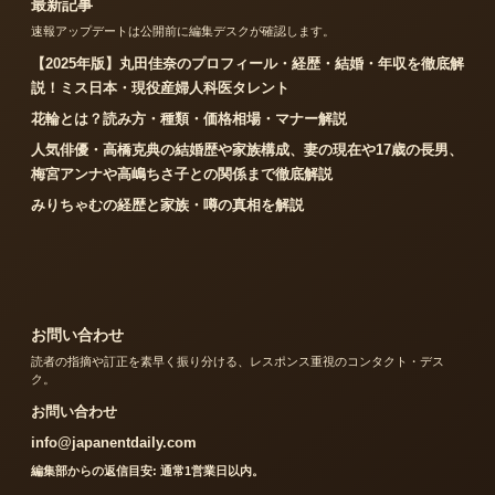
最新記事
速報アップデートは公開前に編集デスクが確認します。
【2025年版】丸田佳奈のプロフィール・経歴・結婚・年収を徹底解
説！ミス日本・現役産婦人科医タレント
花輪とは？読み方・種類・価格相場・マナー解説
人気俳優・高橋克典の結婚歴や家族構成、妻の現在や17歳の長男、
梅宮アンナや高嶋ちさ子との関係まで徹底解説
みりちゃむの経歴と家族・噂の真相を解説
お問い合わせ
読者の指摘や訂正を素早く振り分ける、レスポンス重視のコンタクト・デス
ク。
お問い合わせ
info@japanentdaily.com
編集部からの返信目安: 通常1営業日以内。