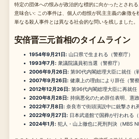
特定の団体への恨みが政治的な標的に向かったとされる
意味合い: この事件は、個人の怨恨が民主主義の象徴を
単なる殺人事件とは異なる社会的な問いを残しました。
安倍晋三元首相のタイムライン
1954年9月21日:
山口県で生まれる（警察庁）
1993年7月:
衆議院議員初当選（警察庁）
2006年9月26日:
第90代内閣総理大臣に就任（
2007年9月26日:
健康上の理由により辞任（警
2012年12月26日:
第96代内閣総理大臣に再就任
2020年8月28日:
持病悪化のため辞任表明、憲政
2022年7月8日:
奈良市で街頭演説中に銃撃され
2022年9月27日:
日本武道館で国葬が行われる（
2024年1月:
犯人・山上徹也に死刑判決（MBS N