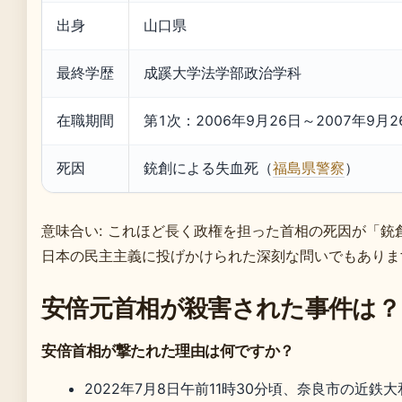
出身
山口県
最終学歴
成蹊大学法学部政治学科
在職期間
第1次：2006年9月26日～2007年9月26
死因
銃創による失血死（
福島県警察
）
意味合い: これほど長く政権を担った首相の死因が「銃
日本の民主主義に投げかけられた深刻な問いでもありま
安倍元首相が殺害された事件は？
安倍首相が撃たれた理由は何ですか？
2022年7月8日午前11時30分頃、奈良市の近