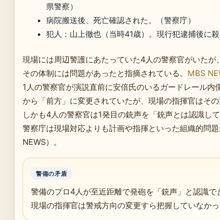
県警察）
病院搬送後、死亡確認された。（警察庁）
犯人：山上徹也（当時41歳）。現行犯逮捕後に
現場には周辺警護にあたっていた4人の警察官がいたが
その体制には問題があったと指摘されている。
MBS 
1人の警察官が演説直前に安倍氏のいるガードレール内
から「前方」に変更されていたが、現場の指揮官はその
しかも4人の警察官は1発目の銃声を「銃声とは認識し
警察庁は現場対応よりも計画や指揮といった組織的問題
NEWS）。
警備の矛盾
警備のプロ4人が至近距離で発砲を「銃声」と認識で
現場の指揮官は警戒方向の変更すら把握していなかっ