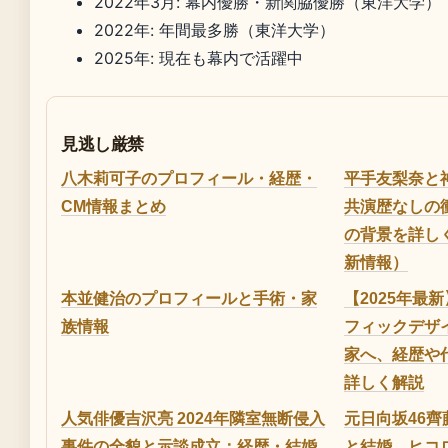
2022年3月: 幕内優勝・新関脇優勝（東洋大学）
2022年: 年間最多勝（東洋大学）
2025年: 現在も幕内で活躍中
見逃し厳禁
八木莉可子のプロフィール・経歴・
平手友梨奈と
CM情報まとめ
共演歴なしの
の背景を詳し
新情報）
本並健治のプロフィールと手術・家
【2025年最
族情報
フィックデザ
家へ、経歴や
詳しく解説
人気俳優吉沢亮 2024年隣室無断侵入
元日向坂46
事件の全貌と示談成立：経歴・結婚
と結婚、ヒコ