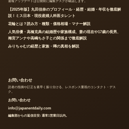
速報アップデートは公開前に編集デスクが確認します。
【2025年版】丸田佳奈のプロフィール・経歴・結婚・年収を徹底解
説！ミス日本・現役産婦人科医タレント
花輪とは？読み方・種類・価格相場・マナー解説
人気俳優・高橋克典の結婚歴や家族構成、妻の現在や17歳の長男、
梅宮アンナや高嶋ちさ子との関係まで徹底解説
みりちゃむの経歴と家族・噂の真相を解説
お問い合わせ
読者の指摘や訂正を素早く振り分ける、レスポンス重視のコンタクト・デス
ク。
お問い合わせ
info@japanentdaily.com
編集部からの返信目安: 通常1営業日以内。