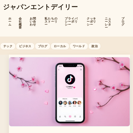
ジャパンエントデイリー
ホ
会
お問
私たちの
プライバ
クッキ
ニュ
ブ
ー
社
い合
ストーリ
シーポリ
ーポリ
ース
ロ
ム
概
わせ
ー
シー
シー
レタ
グ
要
ー
テック
ビジネス
ブログ
ローカル
ワールド
政治