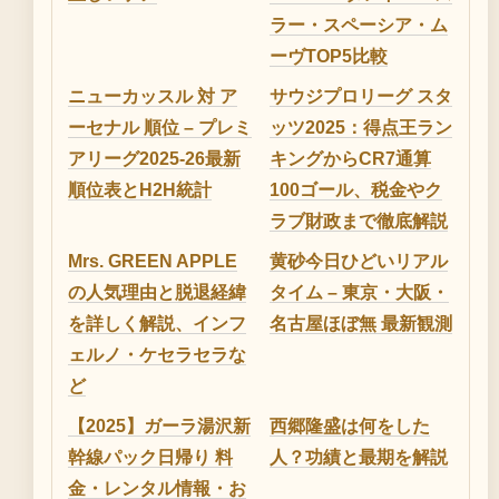
ラー・スペーシア・ム
ーヴTOP5比較
ニューカッスル 対 ア
サウジプロリーグ スタ
ーセナル 順位 – プレミ
ッツ2025：得点王ラン
アリーグ2025-26最新
キングからCR7通算
順位表とH2H統計
100ゴール、税金やク
ラブ財政まで徹底解説
Mrs. GREEN APPLE
黄砂今日ひどいリアル
の人気理由と脱退経緯
タイム – 東京・大阪・
を詳しく解説、インフ
名古屋ほぼ無 最新観測
ェルノ・ケセラセラな
ど
【2025】ガーラ湯沢新
西郷隆盛は何をした
幹線パック日帰り 料
人？功績と最期を解説
金・レンタル情報・お