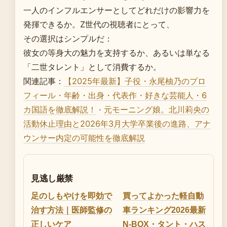
一人のインフルエンサーとしてどれだけの影響力を
発揮できるか。Z世代の視聴者にとって、
その選択はシンプルだ：
彼女の等身大の魅力を支持するか、あるいは単なる
「二世タレント」として消費するか。
関連記事：
【2025年最新】子役・永尾柚乃のプロ
フィール・年齢・出身・代表作・好きな芸能人・6
カ国語を徹底解説！
·
元モーニング娘。北川莉央の
活動休止理由と2026年3月大学卒業後の進路、アナ
ウンサー内定の可能性を徹底解説
見逃し厳禁
足のしもやけを即効で
買ってよかった軽自動
治す方法｜医師監修の
車ランキング2026最新
正しいケア
N-BOX・タント・ハス