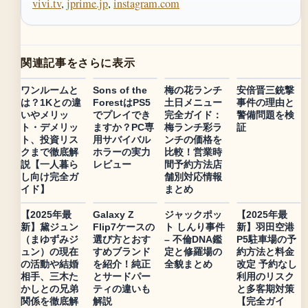
vivi.tv
,
jprime.jp
,
instagram.com
関連記事をさらに表示
ワンルームと
Sons of the
梅の花ランチ
安倍晋三銃撃
は？1Kとの違
ForestはPS5
土日メニュー
事件の理由と
いやメリッ
でプレイでき
完全ガイド：
警備問題を検
ト・デメリッ
ますか？PC専
梅ランチ彩ラ
証
ト、投資リス
用サバイバル
ンチの価格を
クまで徹底解
ホラーの実力
比較！営業時
説【一人暮ら
レビュー
間予約方法店
し向け完全ガ
舗別対応情報
イド】
まとめ
【2025年最
Galaxy Z
ジャックポッ
【2025年最
新】黛ジュン
Flip7ケースの
ト しんり事件
新】羽田空港
（まゆずみジ
選び方とおす
– 不倫DNA鑑
P5駐車場の予
ュン）の現在
すめブランド
定と修羅場の
約方法と料金
の活動や結婚
を紹介！純正
全貌まとめ
改定 予約なし
相手、三木た
とサードパー
利用のリスク
かしとの兄弟
ティの違いも
と多客期対策
関係を徹底解
解説
【完全ガイ