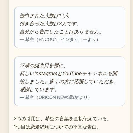
告白された人数は12人、
付き合った人数は3人です。
自分から告白したことはありません。
— 希空（ENCOUNTインタビューより）
17歳の誕生日を機に、
新しいInstagramとYouTubeチャンネルを開
設しました。多くの方に応援していただき、
感謝しています。
— 希空（ORICON NEWS取材より）
2つの引用は、希空の言葉を直接伝えている。
1つ目は恋愛経験についての率直な告白、