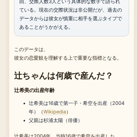
回、交際人数3人という具体的な数字で語られ
ている。現在の交際状況は非公開だが、過去の
データからは彼女が慎重に相手を選ぶタイプで
あることがうかがえる。
このデータは、
彼女の恋愛観を理解する上で重要な指標となる。
辻ちゃんは何歳で産んだ？
辻希美の出産年齢
辻希美は16歳で第一子・希空を出産（2004
年）（
Wikipedia
）
父親は杉浦太陽（俳優）
辻希美は2004年、当時16歳で希空を出産した。