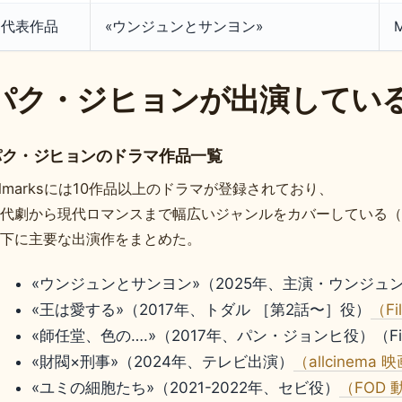
代表作品
«ウンジュンとサンヨン»
パク・ジヒョンが出演してい
パク・ジヒョンのドラマ作品一覧
ilmarksには10作品以上のドラマが登録されており、
代劇から現代ロマンスまで幅広いジャンルをカバーしている（
下に主要な出演作をまとめた。
«ウンジュンとサンヨン»（2025年、主演・ウンジュ
«王は愛する»（2017年、トダル ［第2話〜］役）
（F
«師任堂、色の….»（2017年、パン・ジョンヒ役）（Fi
«財閥×刑事»（2024年、テレビ出演）
（allcinem
«ユミの細胞たち»（2021-2022年、セビ役）
（FOD