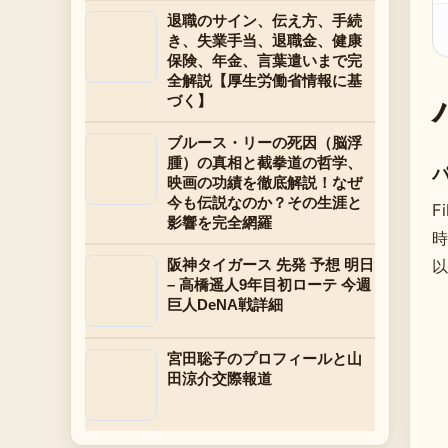
退職のサイン、伝え方、手続
き、失業手当、退職金、健康
保険、年金、言葉遣いまで完
全解説【厚生労働省情報に基
づく】
ブルース・リーの死因（脳浮
腫）の真相と截拳道の哲学、
映画の功績を徹底解説！なぜ
今も伝説なのか？その生涯と
F
影響を完全網羅
時
阪神タイガース 先発 予想 明日
以
– 高橋遥人9年目初ローテ 今週
巨人DeNA戦詳細
宮田聡子のプロフィールと山
田涼介交際報道