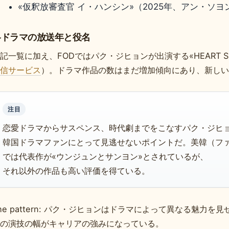
«仮釈放審査官 イ・ハンシン»（2025年、アン・ソヨ
各ドラマの放送年と役名
記一覧に加え、FODではパク・ジヒョンが出演する«HEART S
信サービス
）。ドラマ作品の数はまだ増加傾向にあり、新しい
注目
恋愛ドラマからサスペンス、時代劇までをこなすパク・ジヒ
韓国ドラマファンにとって見逃せないポイントだ。美韓（フ
では代表作が«ウンジュンとサンヨン»とされているが、
それ以外の作品も高い評価を得ている。
he pattern: パク・ジヒョンはドラマによって異なる魅力を
の演技の幅がキャリアの強みになっている。