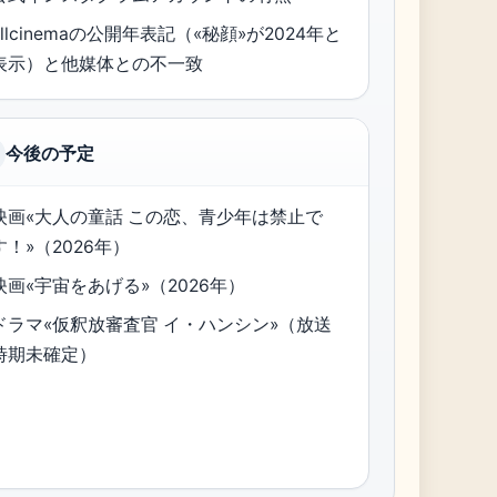
allcinemaの公開年表記（«秘顔»が2024年と
表示）と他媒体との不一致
今後の予定
映画«大人の童話 この恋、青少年は禁止で
す！»（2026年）
映画«宇宙をあげる»（2026年）
ドラマ«仮釈放審査官 イ・ハンシン»（放送
時期未確定）