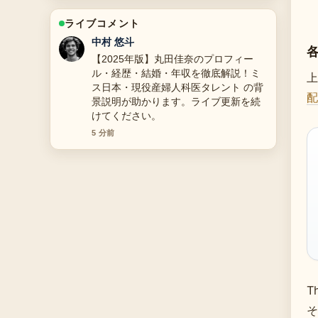
ライブコメント
山本 葵
花輪とは？読み方・種類・価格相場・
マナー解説 の報道は丁寧で、流れを追
上
いやすいです。
配
7 分前
T
そ