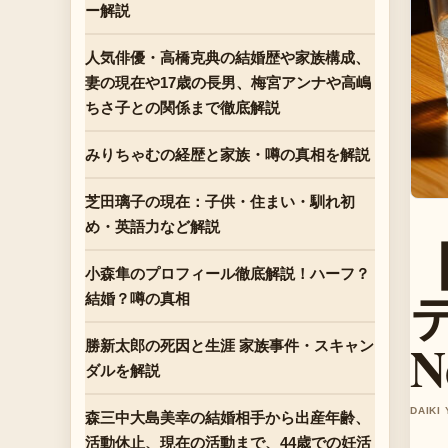
ー解説
人気俳優・高橋克典の結婚歴や家族構成、
妻の現在や17歳の長男、梅宮アンナや高嶋
ちさ子との関係まで徹底解説
みりちゃむの経歴と家族・噂の真相を解説
芝田璃子の現在：子供・住まい・馴れ初
め・英語力など解説
小森隼のプロフィール徹底解説！ハーフ？
結婚？噂の真相
N
勝新太郎の死因と生涯 家族事件・スキャン
ダルを解説
DAIKI
森三中大島美幸の結婚相手から出産年齢、
活動休止、現在の活動まで、44歳での妊活