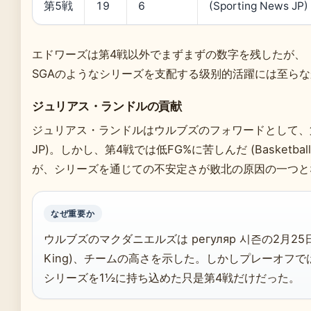
第5戦
19
6
(Sporting News JP)
エドワーズは第4戦以外でまずまずの数字を残したが、
SGAのようなシリーズを支配する级别的活躍には至ら
ジュリアス・ランドルの貢献
ジュリアス・ランドルはウルブズのフォワードとして、第1戦で
JP)。しかし、第4戦では低FG%に苦しんだ (Basketball 
が、シリーズを通じての不安定さが败北の原因の一つと
なぜ重要か
ウルブズのマクダニエルズは регуляр 시즌の2月25日試
King)、チームの高さを示した。しかしプレーオフ
シリーズを1½に持ち込めた只是第4戦だけだった。