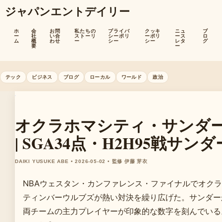
ジャパンエントデイリー
ホ
会
お問
私たちの
プライバ
クッキ
ニュ
ブ
ー
社
い合
ストーリ
シーポリ
ーポリ
ース
ロ
ム
概
わせ
ー
シー
シー
レタ
グ
要
ー
テック
ビジネス
ブログ
ローカル
ワールド
政治
オクラホマシティ・サンダー 
| SGA34点・H2H95戦サンダ
DAIKI YUSUKE ABE • 2026-05-02 • 監修 伊藤 芽衣
NBAウェスタン・カンファレンス・ファイナルでオク
ティンバーウルブズが熱い対決を繰り広げた。サンダーが
両チームの主力プレイヤーが印象的な数字を刻んでいる。（