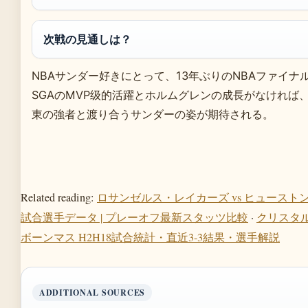
次戦の見通しは？
NBAサンダー好きにとって、13年ぶりのNBAファイナル進出は
SGAのMVP级的活躍とホルムグレンの成長がなければ
東の強者と渡り合うサンダーの姿が期待される。
Related reading:
ロサンゼルス・レイカーズ vs ヒュースト
試合選手データ | プレーオフ最新スタッツ比較
·
クリスタル
ボーンマス H2H18試合統計・直近3-3結果・選手解説
ADDITIONAL SOURCES