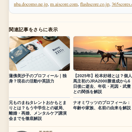
nba.docomo.ne.jp
,
m.aiscore.com
,
flashscore.co.jp
,
365scores
関連記事をさらに表示
蓮佛美沙子のプロフィール｜独
【2025年】松本好雄とは？個人
身？現在の活動や英語力
馬主初のJRA2000勝達成から6
日後に逝去、年収・死因・武豊
との関係を解説
元ものまねタレントおかもとま
ナオミワッツのプロフィール：
りとは？もう中学生との破局、
年齢や家族、名前の由来を解説
離婚・再婚、メンタルケア講演
会までを徹底解説