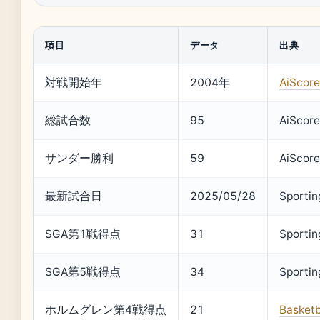
項目
データ
出典
対戦開始年
2004年
AiScore
総試合数
95
AiScore
サンダー勝利
59
AiScore
最新試合日
2025/05/28
Sporti
SGA第1戦得点
31
Sporti
SGA第5戦得点
34
Sporti
ホルムグレン第4戦得点
21
Basketb