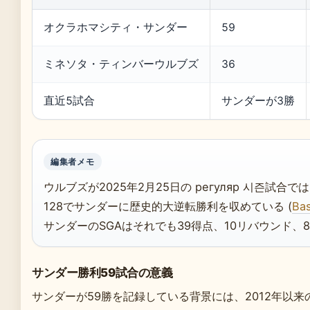
オクラホマシティ・サンダー
59
ミネソタ・ティンバーウルブズ
36
直近5試合
サンダーが3勝
編集者メモ
ウルブズが2025年2月25日の регуляр 시즌試合では1
128でサンダーに歴史的大逆転勝利を収めている (
Bas
サンダーのSGAはそれでも39得点、10リバウンド、8アシス
サンダー勝利59試合の意義
サンダーが59勝を記録している背景には、2012年以来