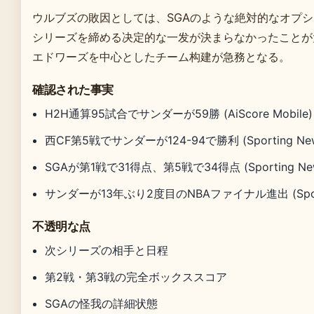
ウルブズの敗因としては、SGAのような絶対的なオプショ.po
シリーズを締める决定的な一发が決まらなかったことが
エドワーズを中心としたチーム构建が急務となる。
確認された事実
H2H通算95試合でサンダーが59勝 (AiScore Mobile)
西CF第5戦でサンダーが124-94で勝利 (Sporting New
SGAが第1戦で31得点、第5戦で34得点 (Sporting New
サンダーが13年ぶり2度目のNBAファイナル進出 (Sporti
不透明な点
次シリーズの相手と日程
第2戦・第3戦の完全ボックススコア
SGAの怪我の詳細状態