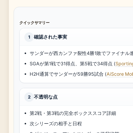
クイックサマリー
確認された事実
1
サンダーが西カンファ裂性4勝1敗でファイナル進
SGAが第1戦で31得点、第5戦で34得点 (
Sporti
H2H通算でサンダーが59勝95試合 (
AiScore Mob
不透明な点
2
第2戦・第3戦の完全ボックススコア詳細
次シリーズの相手と日程