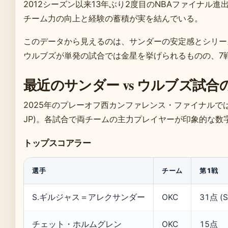
2012シーズン以来13年ぶり2度目のNBAファイナル進出となり 
チーム力の向上と経験の蓄積が実を結んでいる。
このデータから見えるのは、サンダーの安定感とシリー
ウルブズが単発の試合では金星を挙げられるものの、7
最近のサンダー vs ウルブズ試
2025年のプレーオフ西カンファレンス・ファイナルでは、サ
JP)。各試合で両チームの主力プレイヤーが印象的な数
トップスコアラー
選手
チーム
第1戦
S.ギルジャス＝アレクサンダー
OKC
31点 (S
チェット・ホルムグレン
OKC
15点