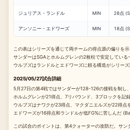
ジュリアス・ランドル
MIN
28点 (S
アンソニー・エドワーズ
MIN
18点 (S
この表はシリーズを通じて両チームの得点源の偏りを示
サンダーはSGAとホルムグレンの2枚柱で安定している
ウルブズはランドルとエドワーズに頼る構造がシリーズ
2025/05/27試合詳細
5月27日の第4戦ではサンダーが128-126の接戦を制し、シリー
ホルムグレンが21得点、7リバウンド、3ブロックを記録し、デ
ウルブズはナワクが23得点、マクダニエルズが22得点を記録した
エドワーズが16得点和ランドルが低FG%に苦しんだ (Basket
この試合のポイントは、第4クォーターの攻防だ。サン