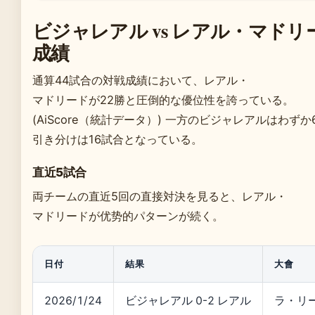
ビジャレアル vs レアル・マド
成績
通算44試合の対戦成績において、レアル・
マドリードが22勝と圧倒的な優位性を誇っている。
(AiScore（統計データ）) 一方のビジャレアルはわずか
引き分けは16試合となっている。
直近5試合
両チームの直近5回の直接対決を見ると、レアル・
マドリードが优势的パターンが続く。
日付
結果
大會
2026/1/24
ビジャレアル 0-2 レアル
ラ・リ