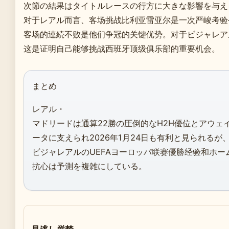
次節の結果はタイトルレースの行方に大きな影響を与え
对于レアル而言、客场挑战比利亚雷亚尔是一次严峻考验
客场的連続不败是他们争冠的关键优势。对于ビジャレア
这是证明自己能够挑战西班牙顶级俱乐部的重要机会。
まとめ
レアル・
マドリードは通算22勝の圧倒的なH2H優位とアウェ
ータに支えられ2026年1月24日も有利と見られるが
ビジャレアルのUEFAヨーロッパ联赛優勝经验和ホー
抗心は予測を複雑にしている。