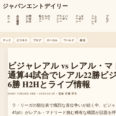
ジャパンエントデイリー
ホ
会
お問
私たちの
プライバ
クッキ
ニュ
ブ
ー
社
い合
ストーリ
シーポリ
ーポリ
ース
ロ
ム
概
わせ
ー
シー
シー
レタ
グ
要
ー
テック
ビジネス
ブログ
ローカル
ワールド
政治
ビジャレアル vs レアル・
通算44試合でレアル22勝ビ
6勝 H2Hとライブ情報
DAIKI YUSUKE ABE • 2026-04-20 • 監修 伊藤 芽衣
ラ・リーガの順位表で熾烈な首位争いが続く中、ビジャ
41pt）がレアル・マドリード挑む稀有な構図が話題を