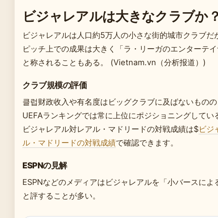
ビジャレアルは大きなクラブか
ビジャレアルは人口約5万人の小さな街的城市クラブだ
ピッチ上での成果は大きく「ラ・リーガのエンターテイ
と称されることもある。 (Vietnam.vn（分析报道）)
クラブ規模の評価
클럽财政收入や有名度はビッグクラブに及ばないものの
UEFAランキングでは常に上位にポジショニングしてい
ビジャレアル対レアル・マドリードの対戦成績は$
ビジ
ル・マドリードの対戦成績
で確認できます。
ESPNの見解
ESPNなどのメディアはビジャレアルを「小バースによ
と評することが多い。