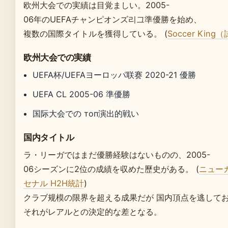
欧州大会での実績は目覚ましい。2005-
06年のUEFAチャンピオンズ리그準優勝を始め、
複数の国際タイトルを獲得している。 (
Soccer Kin
欧州大会での実績
UEFA杯/UEFAヨーロッパ联赛 2020-21 優勝
UEFA CL 2005-06 準優勝
国际大会での топ演出的戦い
国内タイトル
ラ・リーガではまだ優勝経験はないものの、2005-
06シーズンに2位の成績を収めた歷史がある。 (
ニューカ
セナル H2H統計
)
クラブ规模の限界を超える成果だが 国内頂点を逃して
それがレアルとの決定的な差となる。