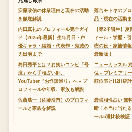
見逃し厳禁
安藤政信の休業理由と現在の活動
落合モトキのプロ
を徹底解説
品・現在の活動ま
内田真礼のプロフィール完全ガイ
【第2子誕生】夏
ド【2025年最新】生年月日・声
ィール・学歴・引
優キャラ・結婚・代表作・鬼滅の
樹の役・家族情報ま
刃出演まで
最新版！
島田秀平とは？お笑いコンビ「号
ニューカッスル 対
泣」から手相占い師、
位 – プレミアリー
YouTuber『お怪談巡り』へ – プ
順位表とH2H統計
ロフィールや年収、家族も解説
佐藤浩一（佐藤浩市）のプロフィ
最強相性占い 無
ールと家族を解説
断！本当に当たる
ール5選比較検証