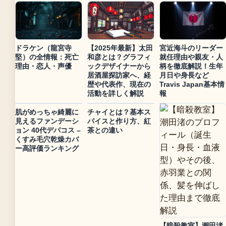
ドラケン（龍宮寺
【2025年最新】太田
宮近海斗のリーダー
堅）の全情報：死亡
和彦とは？グラフィ
就任理由や親友・人
理由・恋人・声優
ックデザイナーから
柄を徹底解説！生年
居酒屋探訪家へ、経
月日や身長など
歴や代表作、現在の
Travis Japan基本情
活動を詳しく解説
報
肌がめっちゃ綺麗に
チャイとは？基本ス
見えるファンデーシ
パイスと作り方、紅
ョン 40代デパコス –
茶との違い
くすみ毛穴乾燥カバ
ー高評価ランキング
【暗殺教室】潮田渚