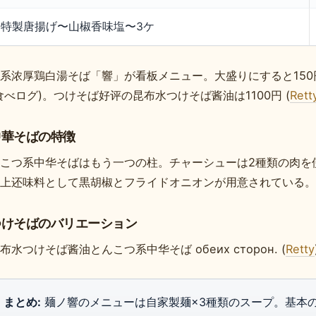
特製唐揚げ〜山椒香味塩〜3ケ
系浓厚鶏白湯そば「響」が看板メニュー。大盛りにすると150円
食べログ)。つけそば好评の昆布水つけそば酱油は1100円 (
Rett
中華そばの特徴
こつ系中华そばはもう一つの柱。チャーシューは2種類の肉を使
上还味料として黒胡椒とフライドオニオンが用意されている。
つけそばのバリエーション
布水つけそば酱油とんこつ系中华そば обеих сторон. (
Retty
まとめ:
麺ノ響のメニューは自家製麺×3種類のスープ。基本の