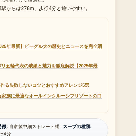
町駅からは278m、步行4分と通いやすい。
025年最新】ビーグル犬の歴史とニュースを完全網
リ五輪代表の成績と魅力を徹底解説【2025年最
に作る失敗しないコツとおすすめアレンジ5選
連れ家族に最適なオールインクルーシブリゾートの口
徴:
自家製中細ストレート麺 ·
スープの種類:
行4分