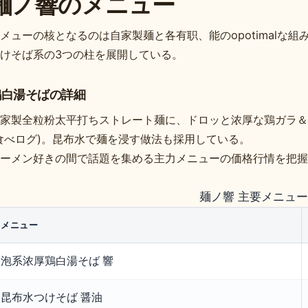
麺ノ響のメニュー
メューの核となるのは自家製麺と各有职、能のopotimalな
けそば系の3つの柱を展開している。
鶏白湯そばの詳細
家製全粒粉太平打ちストレート麺に、ドロッと浓厚な鶏ガラ＆
食べログ)。昆布水で麺を浸す做法も採用している。
ーメン好きの間で話題を集める主力メニューの価格行情を把握
麺ノ響 主要メニュ
メニュー
泡系浓厚鶏白湯そば 響
昆布水つけそば 醤油