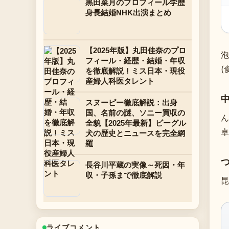
黒田菜月のプロフィール学歴
身長結婚NHK出演まとめ
【2025年版】丸田佳奈のプロ
泡
フィール・経歴・結婚・年収
(
を徹底解説！ミス日本・現役
産婦人科医タレント
スヌーピー徹底解説：出身
国、名前の謎、ソニー買収の
ん
全貌【2025年最新】ビーグル
卓
犬の歴史とニュースを完全網
羅
長谷川平蔵の実像～死因・年
収・子孫まで徹底解説
昆
ライブコメント