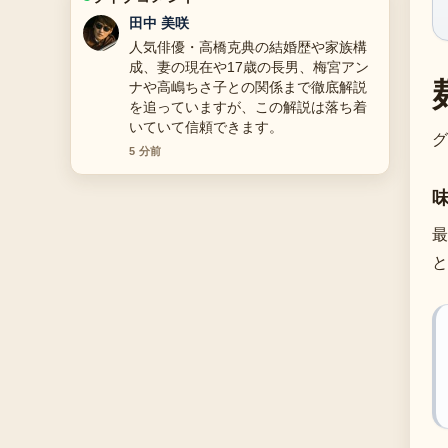
中村 悠斗
【2025年版】丸田佳奈のプロフィー
ル・経歴・結婚・年収を徹底解説！ミ
ス日本・現役産婦人科医タレント の背
景説明が助かります。ライブ更新を続
けてください。
グ
7 分前
最
と