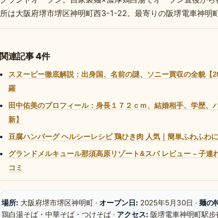
所は大阪府堺市堺区神明町西3-1-22。最寄りの阪堺電車神明
関連記事 4件
スヌーピー徹底解説：出身国、名前の謎、ソニー買収の全貌【2
羅
田中佑美のプロフィール：身長１７２ｃｍ、結婚相手、学歴、パ
新】
豆腐ハンバーグ ヘルシーレシピ 鶏ひき肉 人気｜簡単ふわふわ
グランドメルキュール那須高原リゾート&スパ レビュー – 子
コミ
場所:
大阪府堺市堺区神明町 ·
オープン日:
2025年5月30日 ·
麺の特
鶏白湯そば・中華そば・つけそば ·
アクセス:
阪堺電車神明町駅步