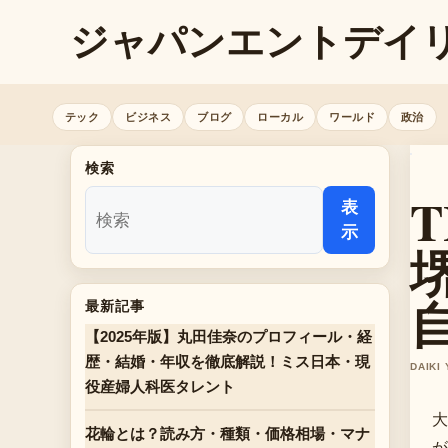
ジャパンエントデイ
テック
ビジネス
ブログ
ローカル
ワールド
政治
検索
T
表
示
最新記事
【2025年版】丸田佳奈のプロフィール・経
歴・結婚・年収を徹底解説！ミス日本・現
DAIKI
役産婦人科医タレント
大
花輪とは？読み方・種類・価格相場・マナ
が