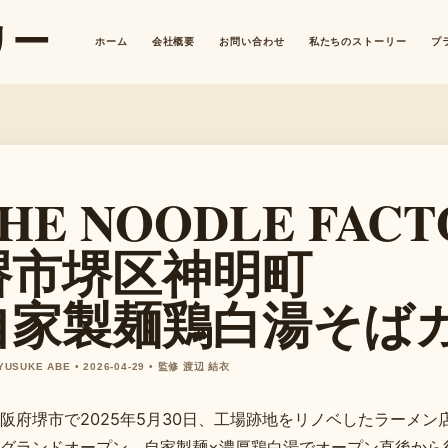
リー
ホーム
会社概要
お問い合わせ
私たちのストーリー
プ
HE NOODLE FACT
堺市堺区神明町
自家製麺鶏白湯そば
 YUSUKE ABE • 2026-04-29 • 監修 渡辺 結衣
阪府堺市で2025年5月30日、工場跡地をリノベしたラーメン店「TH
グランドオープン。自家製麺×濃厚鶏白湯でオープン直後から