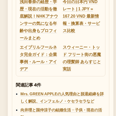
浅田春奈の経歴・学
今日の日本円 VND
歴・現在の活動を徹
レート | 1 JPY =
底解説！NHKアナウ
167.20 VND 最新情
ンサーの気になる年
報・換算表・サービ
齢や出身もプロフィ
ス比較
ールまとめ
エイプリルフールネ
スウィーニー・トッ
タ完全ガイド：企業
ド フリート街の悪魔
事例・ルール・アイ
の理髪師 あらすじと
デア
実話
関連記事 4件
Mrs. GREEN APPLEの人気理由と脱退経緯を詳
しく解説、インフェルノ・ケセラセラなど
向井理と国仲涼子の結婚生活・子供・現在の活