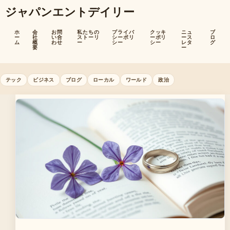
ジャパンエントデイリー
ホ
会
お問
私たちの
プライバ
クッキ
ニュ
ブ
ー
社
い合
ストーリ
シーポリ
ーポリ
ース
ロ
ム
概
わせ
ー
シー
シー
レタ
グ
要
ー
テック
ビジネス
ブログ
ローカル
ワールド
政治