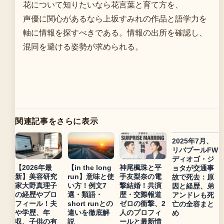
花について知りたいなら花言葉と育て方を、
声優に関心があるなら上坂すみれの作品と語学力を
軸に情報を探すべきである。情報の出所を確認し、
混同を避ける姿勢が求められる。
関連記事をさらに表示
2025年7月、
リバプールFW
ディオゴ・ジ
【2026年最
【in the long
神尾楓珠と平
ョタが交通事
新】美容研究
run】意味と使
手友梨奈の電
故で死去：原
家大野真理子
い方！例文7
撃結婚！共演
因と経歴、弟
の経歴やプロ
選・類語・
歴・交際報道
アンドレも死
フィール！夫
short runとの
ゼロの衝撃、2
亡の全容まと
や学歴、年
違いを徹底解
人のプロフィ
め
収、子供の有
説
ールと最新情