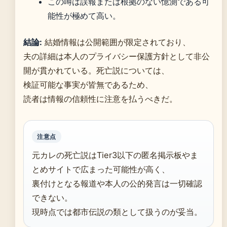
この噂は誤報または根拠のない憶測である可
能性が極めて高い。
結論:
結婚情報は公開範囲が限定されており、
夫の詳細は本人のプライバシー保護方針として非公
開が貫かれている。死亡説については、
検証可能な事実が皆無であるため、
読者は情報の信頼性に注意を払うべきだ。
注意点
元カレの死亡説はTier3以下の匿名掲示板やま
とめサイトで広まった可能性が高く、
裏付けとなる報道や本人の公的発言は一切確認
できない。
現時点では都市伝説の類として扱うのが妥当。