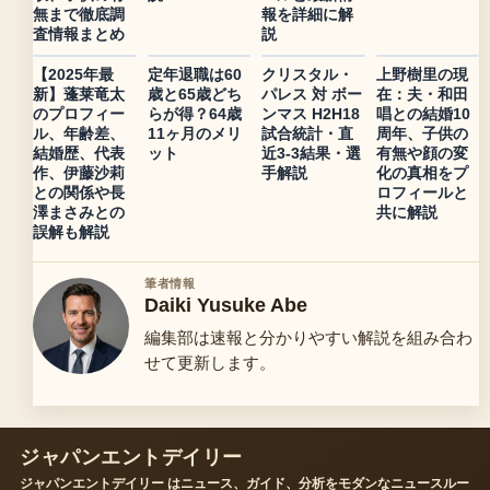
無まで徹底調
報を詳細に解
査情報まとめ
説
【2025年最
定年退職は60
クリスタル・
上野樹里の現
新】蓬莱竜太
歳と65歳どち
パレス 対 ボー
在：夫・和田
のプロフィー
らが得？64歳
ンマス H2H18
唱との結婚10
ル、年齢差、
11ヶ月のメリ
試合統計・直
周年、子供の
結婚歴、代表
ット
近3-3結果・選
有無や顔の変
作、伊藤沙莉
手解説
化の真相をプ
との関係や長
ロフィールと
澤まさみとの
共に解説
誤解も解説
筆者情報
Daiki Yusuke Abe
編集部は速報と分かりやすい解説を組み合わ
せて更新します。
ジャパンエントデイリー
ジャパンエントデイリー はニュース、ガイド、分析をモダンなニュースルー