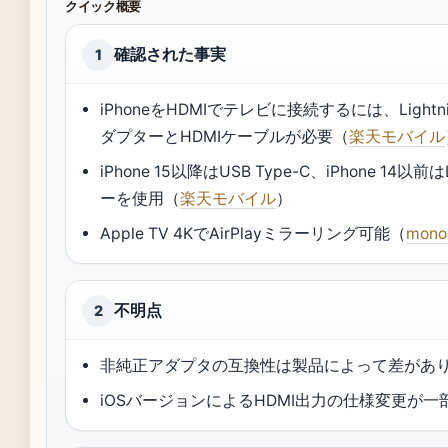
クイック概要
確認された事実
1
iPhoneをHDMIでテレビに接続するには、Light
ダプターとHDMIケーブルが必要（
楽天モバイル
iPhone 15以降はUSB Type-C、iPhone 14
ーを使用（
楽天モバイル
）
Apple TV 4KでAirPlayミラーリング可能（
mono
不明点
2
非純正アダプタの互換性は製品によって差があ
iOSバージョンによるHDMI出力の仕様変更が一部