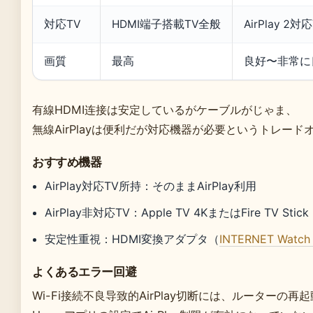
対応TV
HDMI端子搭載TV全般
AirPlay 2対
画質
最高
良好〜非常に
有線HDMI连接は安定しているがケーブルがじゃま、
無線AirPlayは便利だが対応機器が必要というトレー
おすすめ機器
AirPlay対応TV所持：そのままAirPlay利用
AirPlay非対応TV：Apple TV 4KまたはFire TV St
安定性重視：HDMI変換アダプタ（
INTERNET Wat
よくあるエラー回避
Wi-Fi接続不良导致的AirPlay切断には、ルーターの再