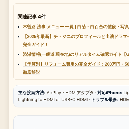
関連記事 4件
木曽路 法事 メニュー 一覧 | 白菊・白百合の値段・写
【2025年最新】チ・ジニのプロフィールと出演ドラ
完全ガイド！
渋滞情報(一般道 現在地)のリアルタイム確認ガイド【Goog
【予算別】リフォーム費用の完全ガイド：200万円・50
徹底解説
主な接続方法:
AirPlay・HDMIアダプタ ·
対応iPhone:
Li
Lightning to HDMI or USB-C HDMI ·
トラブル最多:
HD