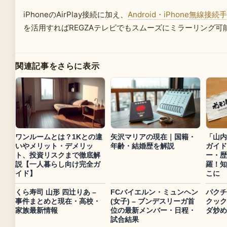
iPhoneのAirPlay接続に加え、
Android・iPhone無線接続
を活用すればREGZAテレビでもスムーズにミラーリング可
関連記事をさらに表示
ワンルームとは？1Kとの違
矢沢マリアの現在｜国籍・
「山内
いやメリット・デメリッ
年齢・結婚歴を解説
ガイド
ト、投資リスクまで徹底解
ー・歴
説【一人暮らし向け完全ガ
羅！知
イド】
こに
くら寿司 山形 四辻りあ –
FCバイエルン・ミュンヘン
パクチ
事件まとめと現在・高校・
(女子) – ブンデスリーガ首
クック
家族最新情報
位の最新メンバー・日程・
ダ炒め
試合結果