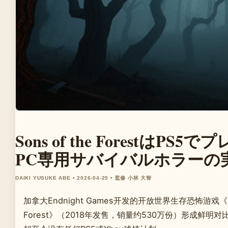
Sons of the ForestはP
PC専用サバイバルホラーの
DAIKI YUSUKE ABE • 2026-04-25 • 監修 小林 大智
加拿大Endnight Games开发的开放世界生存恐怖游戏《So
Forest》（2018年发售，销量约530万份）形成鲜明