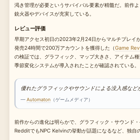
渇き管理が必要というサバイバル要素が精髓だ。前作よ
銃火器やデバイスが充実している。
レビュー評価
早期アクセス初日の2023年2月24日からマルチプレイ
発売24時間で200万アカウントを獲得した（
Game Rev
の検証では、グラフィック、マップ大きさ、アイテム種
季節変化システムが導入されたことが確認されている。
優れたグラフィックやサウンドによる没入感など
—
Automaton
（ゲームメディア）
前作からの進化は明らかで、グラフィック・サウンド・
RedditでもNPC Kelvinの挙動が話題になるなど