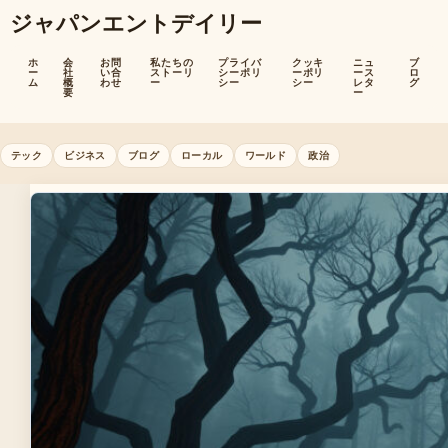
ジャパンエントデイリー
ホ
会
お問
私たちの
プライバ
クッキ
ニュ
ブ
ー
社
い合
ストーリ
シーポリ
ーポリ
ース
ロ
ム
概
わせ
ー
シー
シー
レタ
グ
要
ー
テック
ビジネス
ブログ
ローカル
ワールド
政治