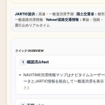
JARTIC提供：
高速・一般道渋滞予測 ·
国土交通省：
都市
一般道路渋滞情報 ·
Yahoo!道路交通情報：
事故・混雑・
通行止めリアルタイム
クイック OVERVIEW
確認済みfact
1
NAVITIME渋滞情報マップはナビタイムユーザー
ータとJARTIC情報を統合して一般道渋滞を表示
ト
）