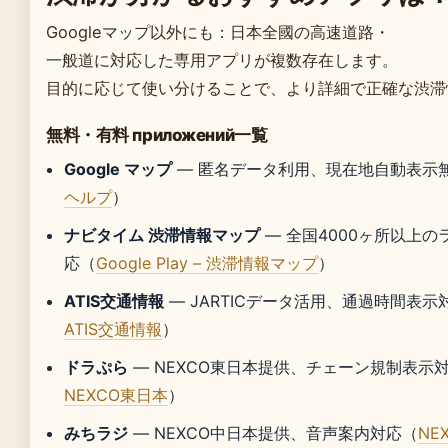
Googleマップ以外にも：日本全國の高速道路・
一般道に対応した専用アプリが複数存在します。
目的に応じて使い分けることで、より詳細で正確な渋滞
無料・有料 приложений一覧
Google マップ
— 匿名データ利用、現在地自動表示
ヘルプ
）
ナビタイム 渋滞情報マップ
— 全国4000ヶ所以上の
応（
Google Play – 渋滞情報マップ
）
ATIS交通情報
— JARTICデータ活用、通過時間表示
ATIS交通情報
）
ドラぷら
— NEXCO東日本提供、チェーン規制表示
NEXCO東日本
）
みちラジ
— NEXCO中日本提供、音声案内対応（
NE