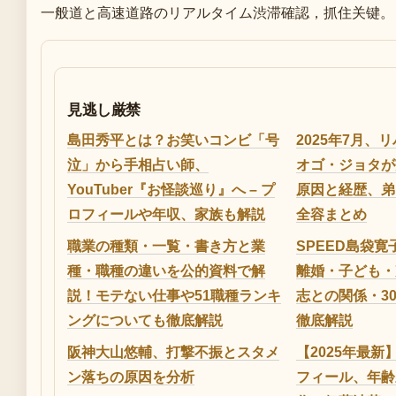
一般道と高速道路のリアルタイム渋滞確認，抓住关键。
見逃し厳禁
島田秀平とは？お笑いコンビ「号
2025年7月、
泣」から手相占い師、
オゴ・ジョタが
YouTuber『お怪談巡り』へ – プ
原因と経歴、弟
ロフィールや年収、家族も解説
全容まとめ
職業の種類・一覧・書き方と業
SPEED島袋
種・職種の違いを公的資料で解
離婚・子ども・
説！モテない仕事や51職種ランキ
志との関係・3
ングについても徹底解説
徹底解説
阪神大山悠輔、打撃不振とスタメ
【2025年最
ン落ちの原因を分析
フィール、年齢