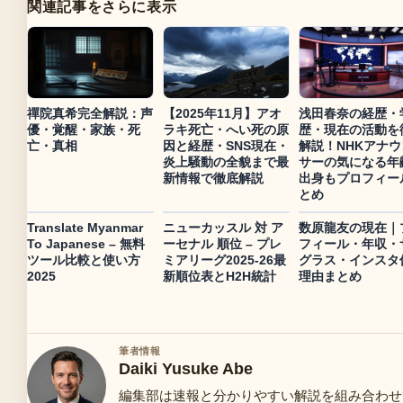
関連記事をさらに表示
禪院真希完全解説：声
【2025年11月】アオ
浅田春奈の経歴・
優・覚醒・家族・死
ラキ死亡・へい死の原
歴・現在の活動を
亡・真相
因と経歴・SNS現在・
解説！NHKアナウ
炎上騒動の全貌まで最
サーの気になる年
新情報で徹底解説
出身もプロフィー
とめ
Translate Myanmar
ニューカッスル 対 ア
数原龍友の現在｜
To Japanese – 無料
ーセナル 順位 – プレ
フィール・年収・
ツール比較と使い方
ミアリーグ2025-26最
グラス・インスタ
2025
新順位表とH2H統計
理由まとめ
筆者情報
Daiki Yusuke Abe
編集部は速報と分かりやすい解説を組み合わせ