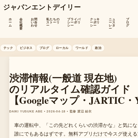
ジャパンエントデイリー
ホ
会
お問
私たちの
プライバ
クッキ
ニュ
ブ
ー
社
い合
ストーリ
シーポリ
ーポリ
ース
ロ
ム
概
わせ
ー
シー
シー
レタ
グ
要
ー
テック
ビジネス
ブログ
ローカル
ワールド
政治
渋滞情報(一般道 現在地)
のリアルタイム確認ガイド
【Googleマップ・JARTIC・Y
DAIKI YUSUKE ABE • 2026-04-18 • 監修 渡辺 結衣
車の運転中、「この先どれくらいの渋滞かな」と気にな
誰にでもあるはずです。無料アプリだけで今スグ使える