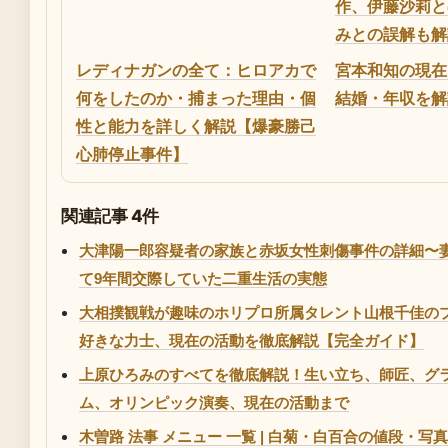
作、伊藤沙莉と
みとの誤解も解
レディナガンの全て：ヒロアカで
宮本和知の現在
何をしたのか・捕まった理由・個
結婚・年収を解
性と能力を詳しく解説【爆豪勝己
心肺停止事件】
関連記事 4件
大津陽一郎容疑者の家族と赤坂女性刺傷事件の詳細〜
て9年間交際していた二重生活の実態
大相撲観戦が趣味のホリプロ所属タレント山根千佳の
好きな力士、現在の活動を徹底解説【完全ガイド】
上原ひろみのすべてを徹底解説！生い立ち、師匠、グ
ム、オリンピック演奏、現在の活動まで
木曽路 法事 メニュー 一覧 | 白菊・白百合の値段・写