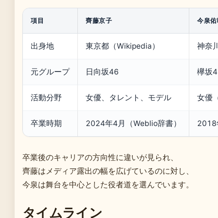
項目
齊藤京子
今泉佑
出身地
東京都（Wikipedia）
神奈
元グループ
日向坂46
欅坂4
活動分野
女優、タレント、モデル
女優
卒業時期
2024年4月（Weblio辞書）
201
卒業後のキャリアの方向性に違いが見られ、
齊藤はメディア露出の幅を広げているのに対し、
今泉は舞台を中心とした役者道を選んでいます。
タイムライン