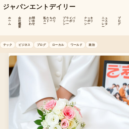
ジャパンエントデイリー
ホ
会
お問
私たちの
プライバ
クッキ
ニュ
ブ
ー
社
い合
ストーリ
シーポリ
ーポリ
ース
ロ
ム
概
わせ
ー
シー
シー
レタ
グ
要
ー
テック
ビジネス
ブログ
ローカル
ワールド
政治