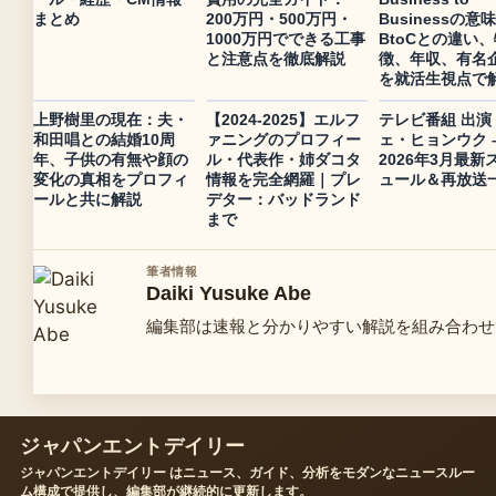
まとめ
200万円・500万円・
Businessの意
1000万円でできる工事
BtoCとの違い、
と注意点を徹底解説
徴、年収、有名
を就活生視点で
上野樹里の現在：夫・
【2024-2025】エルフ
テレビ番組 出演
和田唱との結婚10周
ァニングのプロフィー
ェ・ヒョンウク 
年、子供の有無や顔の
ル・代表作・姉ダコタ
2026年3月最新
変化の真相をプロフィ
情報を完全網羅｜プレ
ュール＆再放送
ールと共に解説
デター：バッドランド
まで
筆者情報
Daiki Yusuke Abe
編集部は速報と分かりやすい解説を組み合わせ
ジャパンエントデイリー
ジャパンエントデイリー はニュース、ガイド、分析をモダンなニュースルー
ム構成で提供し、編集部が継続的に更新します。