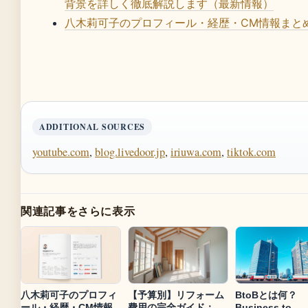
背景を詳しく徹底解説します（最新情報）
八木莉可子のプロフィール・経歴・CM情報まと
ADDITIONAL SOURCES
youtube.com
,
blog.livedoor.jp
,
iriuwa.com
,
tiktok.com
関連記事をさらに表示
八木莉可子のプロフィ
【予算別】リフォーム
BtoBとは何？
ール・経歴・CM情報
費用の完全ガイド：
Business to