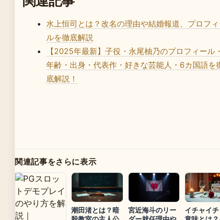
関連記事
水上恒司とは？改名の理由や結婚報道、プロフィ
ルを徹底解説
【2025年最新】子役・永尾柚乃のプロフィール
年齢・出身・代表作・好きな芸能人・6カ国語を
底解説！
関連記事をさらに表示
潮田渚とは？暗
宮近海斗のリー
イチャイチ
殺教室の主人公
ダー就任理由や
意味とは？