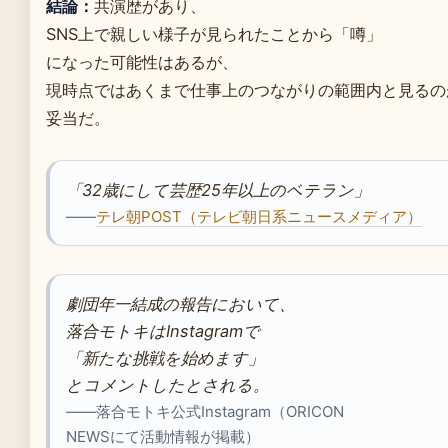
結論：
共演歴があり、
SNS上で親しい様子が見られたことから「噂」
になった可能性はあるが、
現時点ではあくまで仕事上のつながりの範囲内と見るの
妥当だ。
「32歳にして芸歴25年以上のベテラン」
——
テレ朝POST（テレビ朝日系ニュースメディア）
劇団年一結成の報告において、
落合モトキはInstagramで
「新たな挑戦を始めます」
とコメントしたとされる。
——落合モトキ公式Instagram（ORICON
NEWSにて活動情報が掲載）