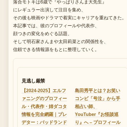
落合モトキは6歳で『やっぱりさんま大先生』
にレギュラー出演して注目を集め、
その後も映画やドラマで着実にキャリアを重ねてきた。
本記事では、彼のプロフィールや代表作、
顔つきの変化をめぐる話題、
そして明石家さんまや太田莉菜との関係性を、
信頼できる情報源をもとに整理していく。
見逃し厳禁
【2024-2025】エルフ
島田秀平とは？お笑い
ァニングのプロフィー
コンビ「号泣」から手
ル・代表作・姉ダコタ
相占い師、
情報を完全網羅｜プレ
YouTuber『お怪談巡
デター：バッドランド
り』へ – プロフィール