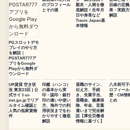
のプロフィール
親友・人柄を徹
目線の定義
とその後
底解説！生年月
果・実践方
日や身長など
解説
Travis Japan基
本情報
PGスロットデモ
プレイのやり方
を解説｜
PGSTAR777ア
プリをGoogle
Playから無料ダ
ウンロード
UR賃貸 空き状
印鑑（ハンコ）
退職のサイン、
八木莉可子
況 東京23区 | 公
の基本から実
伝え方、手続
ロフィール
式サイトur-
印・認印・銀行
き、失業手当、
歴・CM情
net.go.jpでリア
印の違いや使い
退職金、健康保
とめ
ルタイム確認と
方、海外での利
険、年金、言葉
人気の低家賃物
用状況までをわ
遣いまで完全解
件
かりやすく徹底
説【厚生労働省
解説
情報に基づく】