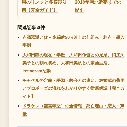
用のリスクと多客期対
2018年南北調整までの
策【完全ガイド】
歴史
関連記事 4件
点滴灌漑とは – 水節約90%以上の仕組み・利点・導入
事例
大和田獏の現在：学歴、大和田伸也との兄弟、岡江久
美子との馴れ初め、大和田美帆との家族生活、
Instagram活動
チャペルの定義・語源・教会との違い、結婚式の費用
とプロポーズの流れをわかりやすく徹底解説【完全ガ
イド】
ドラケン（龍宮寺堅）の全情報：死亡理由・恋人・声
優