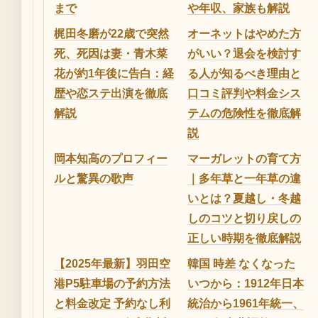
まで
や年収、家族も解説
梶田冬磨が22歳で突然
オーネットはやめた方
死、死因は妻・青木菜
がいい？退会を検討す
花が約1年後に告白：経
る人が知るべき理由と
歴や恋ステ出演を徹底
口コミ評判や料金シス
解説
テムの危険性を徹底解
説
岡本知高のプロフィー
マーガレットの育て方
ルと驚異の歌声
｜多年草と一年草の違
いとは？夏越し・冬越
しのコツと切り戻しの
正しい時期を徹底解説
【2025年最新】羽田空
韓国 時差 なくなった
港P5駐車場の予約方法
いつから：1912年日本
と料金改定 予約なし利
統治から1961年統一、