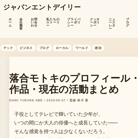
ジャパンエントデイリー
ホ
会
お問
私たちの
プライバ
クッキ
ニュ
ブ
ー
社
い合
ストーリ
シーポリ
ーポリ
ース
ロ
ム
概
わせ
ー
シー
シー
レタ
グ
要
ー
テック
ビジネス
ブログ
ローカル
ワールド
政治
落合モトキのプロフィール
作品・現在の活動まとめ
DAIKI YUSUKE ABE • 2026-06-27 • 監修 鈴木 蒼
子役としてテレビで輝いていた少年が、
いつの間にか大人の俳優へと成長していた——
そんな感覚を持つ人は少なくないだろう。