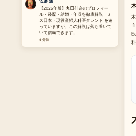
伊藤 芽衣
花輪とは？読み方・種類・価格相場・
マナー解説 の背景説明が助かります。
木
ライブ更新を続けてください。
血
6 分前
E
料