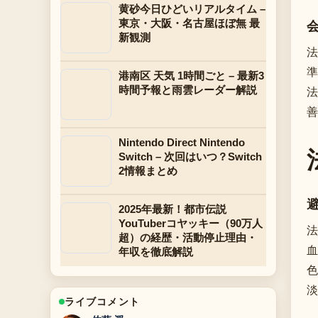
黄砂今日ひどいリアルタイム –
東京・大阪・名古屋ほぼ無 最
新観測
法
準
港南区 天気 1時間ごと – 最新3
時間予報と雨雲レーダー解説
法
善
Nintendo Direct Nintendo
Switch – 次回はいつ？Switch
2情報まとめ
2025年最新！都市伝説
YouTuberコヤッキー（90万人
法
超）の経歴・活動停止理由・
血
年収を徹底解説
色
淡
ライブコメント