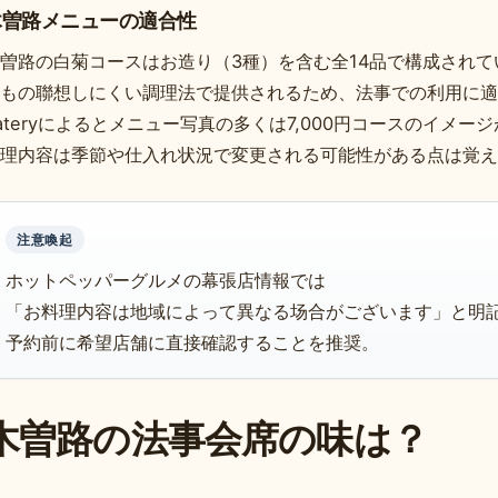
木曽路メニューの適合性
曽路の白菊コースはお造り（3種）を含む全14品で構成されて
もの聯想しにくい調理法で提供されるため、法事での利用に適
ateryによるとメニュー写真の多くは7,000円コースのイメー
理内容は季節や仕入れ状況で変更される可能性がある点は覚え
注意喚起
ホットペッパーグルメの幕張店情報では
「お料理内容は地域によって異なる场合がございます」と明
予約前に希望店舗に直接確認することを推奨。
木曽路の法事会席の味は？