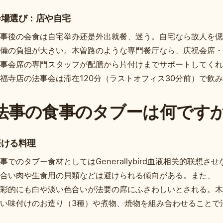
会場選び：店や自宅
事後の会食は自宅举办还是外出就餐、迷う。自宅なら故人を偲
備の負担が大きい。木曽路のような専門餐厅なら、庆祝会席・
事会席の専門スタッフが配膳から片付けまでサポートしてくれ
福寺店の法事会は滞在120分（ラストオフィス30分前）で飲み放
法事の食事のタブーは何です
避ける料理
事でのタブー食材としてはGenerallybird血液相关的联想
合い肉や生食用の貝類などは避けられる倾向がある。また、
彩的にも白や淡い色合いが法要の席にふさわしいとされる。木
い味付けのお造り（3種）や煮物、焼物を組み合わせることで