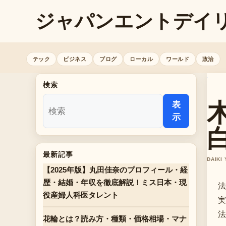
ジャパンエントデイ
テック
ビジネス
ブログ
ローカル
ワールド
政治
検索
表
示
最新記事
DAIKI
【2025年版】丸田佳奈のプロフィール・経
歴・結婚・年収を徹底解説！ミス日本・現
法
役産婦人科医タレント
実
法
花輪とは？読み方・種類・価格相場・マナ