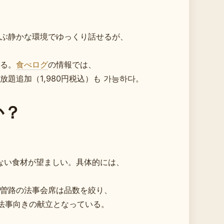
ぶ静かな環境でゆっくり話せるが、
る。
食べログ
の情報では、
題追加（1,980円税込）も 가능하다。
か？
させない食材が望ましい。具体的には、
曽路の法事会席は品数を絞り、
法事向きの献立となっている。