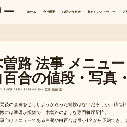
リー
ホーム
会社概要
お問い合わせ
私たちのストーリー
プ
木曽路 法事 メニュー 
白百合の値段・写真
 YUSUKE ABE • 2026-04-29 • 監修 佐藤 遥
要後の会食をどうしようか迷った経験はないだろうか。精進料
際には準備が煩雑で、木曽路のような専門餐厅帮忙。
事向けメニューである白菊や白百合は最小1名から予約でき、会