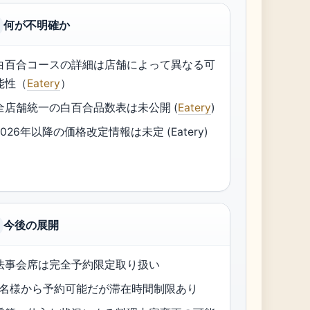
何が不明確か
白百合コースの詳細は店舗によって異なる可
能性（
Eatery
）
全店舗統一の白百合品数表は未公開 (
Eatery
)
2026年以降の価格改定情報は未定 (Eatery)
今後の展開
法事会席は完全予約限定取り扱い
1名様から予約可能だが滞在時間制限あり