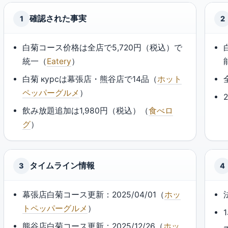
確認された事実
1
2
白菊コース价格は全店で5,720円（税込）で
統一（
Eatery
）
白菊 курсは幕張店・熊谷店で14品（
ホット
ペッパーグルメ
）
飲み放題追加は1,980円（税込）（
食べロ
グ
）
タイムライン情報
3
4
幕張店白菊コース更新：2025/04/01（
ホッ
トペッパーグルメ
）
熊谷店白菊コース更新：2025/12/26（
ホッ