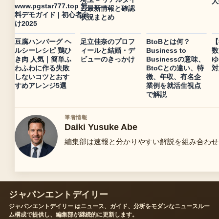
人
www.pgstar777.top 無
ム最新情報と確認
料デモガイド | 初心者向
状況まとめ
け2025
豆腐ハンバーグ ヘ
足立佳奈のプロフ
BtoBとは何？
【
ルシーレシピ 鶏ひ
ィールと結婚・デ
Business to
数
き肉 人気｜簡単ふ
ビューのきっかけ
Businessの意味、
ゆ
わふわに作る失敗
BtoCとの違い、特
対
しないコツとおす
徴、年収、有名企
すめアレンジ5選
業例を就活生視点
で解説
筆者情報
Daiki Yusuke Abe
編集部は速報と分かりやすい解説を組み合わせ
ジャパンエントデイリー
ジャパンエントデイリー はニュース、ガイド、分析をモダンなニュースルー
ム構成で提供し、編集部が継続的に更新します。