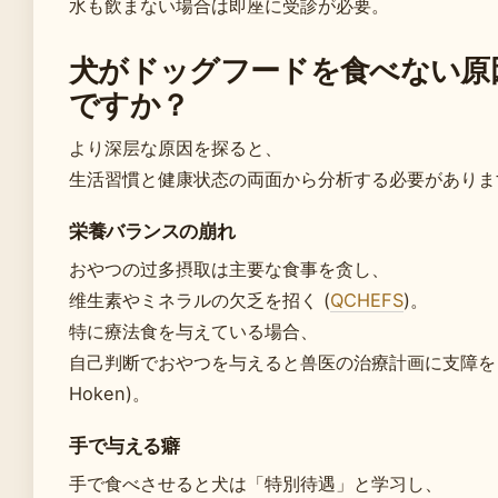
水も飲まない場合は即座に受診が必要。
犬がドッグフードを食べない原
ですか？
より深层な原因を探ると、
生活習慣と健康状态の両面から分析する必要がありま
栄養バランスの崩れ
おやつの过多摂取は主要な食事を贪し、
维生素やミネラルの欠乏を招く (
QCHEFS
)。
特に療法食を与えている場合、
自己判断でおやつを与えると兽医の治療計画に支障をき
Hoken)。
手で与える癖
手で食べさせると犬は「特別待遇」と学习し、