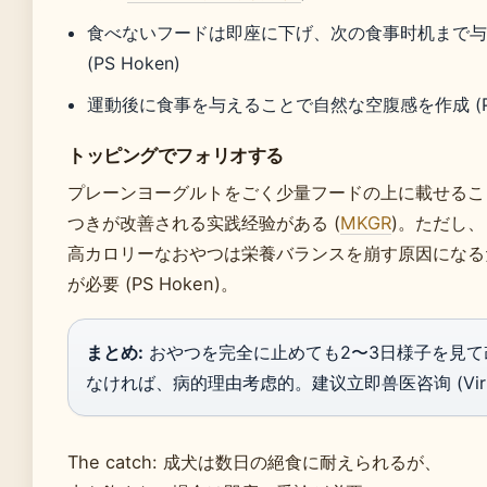
食べないフードは即座に下げ、次の食事时机まで
(PS Hoken)
運動後に食事を与えることで自然な空腹感を作成 (Pet
トッピングでフォリオする
プレーンヨーグルトをごく少量フードの上に載せるこ
つきが改善される实践经验がある (
MKGR
)。ただし、
高カロリーなおやつは栄養バランスを崩す原因になる
が必要 (PS Hoken)。
まとめ:
おやつを完全に止めても2〜3日様子を見て
なければ、病的理由考虑的。建议立即兽医咨询 (Virb
The catch: 成犬は数日の絕食に耐えられるが、