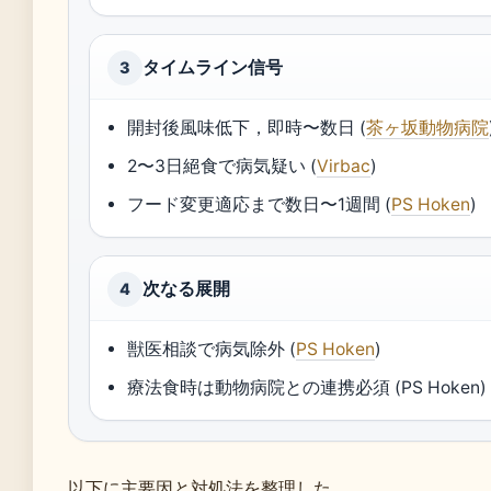
タイムライン信号
3
開封後風味低下，即時〜数日 (
茶ヶ坂動物病院
2〜3日絕食で病気疑い (
Virbac
)
フード変更適応まで数日〜1週間 (
PS Hoken
)
次なる展開
4
獣医相談で病気除外 (
PS Hoken
)
療法食時は動物病院との連携必須 (PS Hoken)
以下に主要因と対処法を整理した。