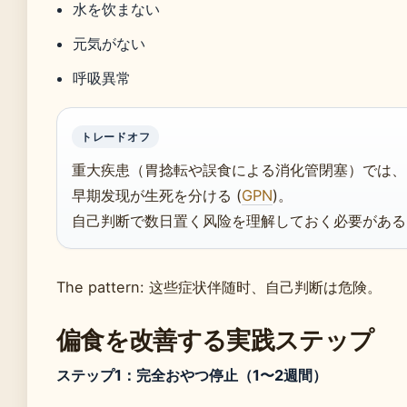
水を饮まない
元気がない
呼吸異常
トレードオフ
重大疾患（胃捻転や誤食による消化管閉塞）では、
早期发现が生死を分ける (
GPN
)。
自己判断で数日置く风险を理解しておく必要がある
The pattern: 这些症状伴随时、自己判断は危険。
偏食を改善する実践ステップ
ステップ1：完全おやつ停止（1〜2週間）