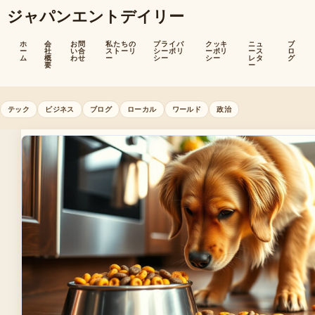
ジャパンエントデイリー
ホ
会
お問
私たちの
プライバ
クッキ
ニュ
ブ
ー
社
い合
ストーリ
シーポリ
ーポリ
ース
ロ
ム
概
わせ
ー
シー
シー
レタ
グ
要
ー
テック
ビジネス
ブログ
ローカル
ワールド
政治