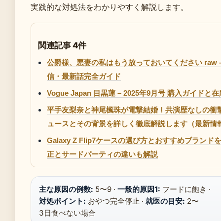
実践的な対処法をわかりやすく解説します。
関連記事 4件
公爵様、悪妻の私はもう放っておいてください raw 
信・最新話完全ガイド
Vogue Japan 目黒蓮 – 2025年9月号 購入ガイドと
平手友梨奈と神尾楓珠が電撃結婚！共演歴なしの衝
ュースとその背景を詳しく徹底解説します（最新情
Galaxy Z Flip7ケースの選び方とおすすめブラン
正とサードパーティの違いも解説
主な原因の例数:
5〜9 ·
一般的原因1:
フードに飽き ·
対処ポイント:
おやつ完全停止 ·
就医の目安:
2〜
3日食べない場合