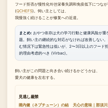
フード拒否が慢性化하면栄養失調和免疫低下につなが
(
QCHEFS
)。饲い主としては、
我慢強く続けることが修复への近道。
まとめ:
おやつ依存は犬の学习行動と健康风险が重
题。飼い主の継続的な対応がなければ改善しない。
む情况下は緊急性は低いが、2〜3日以上のフード
的理由考虑的べき (Virbac)。
飼い主がこの問題と向き合い続けるかどうかは、
愛犬の健康を左右する。
見逃し厳禁
堀内健（ネプチューン）の結
天心の意味｜那須川