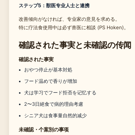
ステップ5：獣医专业人士と連携
改善倾向がなければ、专业家の意見を求める。
特に疗法食使用中は必ず兽医に相談 (PS Hoken)。
確認された事実と未確認の传闻
確認された事実
おやつ停止が基本対処
フード温めで香りが增加
犬は学习でフード拒否を记忆する
2〜3日絕食で病的理由考慮
シニア犬は食事量自然的减少
未確認・个案別の事项