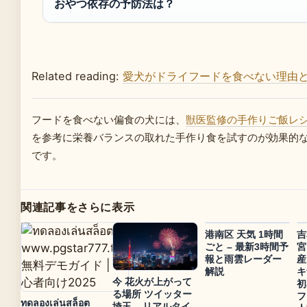
おやつ依存の予防法は？
Related reading:
愛犬がドライフードを食べない理由
フードを食べない偏食の犬には、
獣医監修の手作りご飯レ
を参考に栄養バランスの取れた手作り食を試すのが効果的
です。
関連記事をさらに表示
港南区 天気 1時間
吉
ごと – 最新3時間予
宮
報と雨雲レーダー
産
解説
キ
今 花火が上がって
初
る場所 ツイッター
フ
ทดลองเล่นสล็อต
埼玉 – リアルタイ