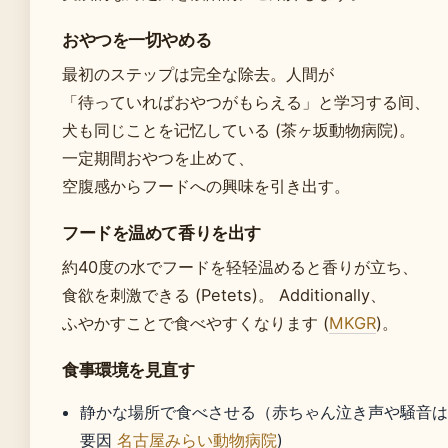
おやつを一切やめる
最初のステップは完全な除去。人間が
「待っていればおやつがもらえる」と学习する间、
犬も同じことを记忆している (茶ヶ坂動物病院)。
一定期間おやつを止めて、
空腹感からフードへの興味を引き出す。
フードを温めて香りを出す
約40度の水でフードを轻轻温めると香りが立ち、
食欲を刺激できる (Petets)。 Additionally、
ふやかすことで食べやすくなります (
MKGR
)。
食事環境を見直す
静かな場所で食べさせる（赤ちゃん泣き声や騒音
要因
名古屋みらい動物病院
)