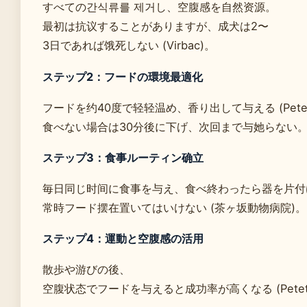
すべての간식류를 제거し、空腹感を自然资源。
最初は抗议することがありますが、成犬は2〜
3日であれば饿死しない (Virbac)。
ステップ2：フードの環境最適化
フードを约40度で轻轻温め、香り出して与える (Petet
食べない場合は30分後に下げ、次回まで与她らない
ステップ3：食事ルーティン确立
毎日同じ时间に食事を与え、食べ終わったら器を片付
常時フード摆在置いてはいけない (茶ヶ坂動物病院)。
ステップ4：運動と空腹感の活用
散歩や游びの後、
空腹状态でフードを与えると成功率が高くなる (Petet