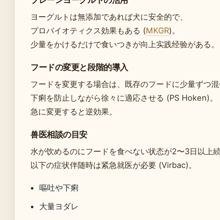
プレーンヨーグルトの活用
ヨーグルトは無添加であれば犬に安全的で、
プロバイオティクス効果もある (
MKGR
)。
少量をかけるだけで食いつきが向上实践经验がある。
フードの変更と段階的導入
フードを変更する場合は、既存のフードに少量ずつ混
下痢を防止しながら徐々に適応させる (PS Hoken)。
急に変更すると逆効果。
兽医相談の目安
水が饮めるのにフードを食べない状态が2〜3日以上
以下の症状伴随時は紧急就医が必要 (Virbac)。
嘔吐や下痢
大量ヨダレ