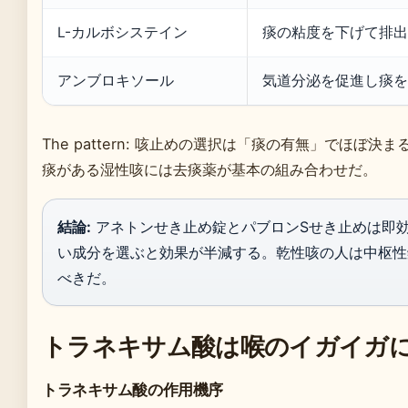
L-カルボシステイン
痰の粘度を下げて排出
アンブロキソール
気道分泌を促進し痰を
The pattern: 咳止めの選択は「痰の有無」でほぼ
痰がある湿性咳には去痰薬が基本の組み合わせだ。
結論:
アネトンせき止め錠とパブロンSせき止めは即
い成分を選ぶと効果が半減する。乾性咳の人は中枢性
べきだ。
トラネキサム酸は喉のイガイガ
トラネキサム酸の作用機序