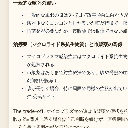
一般的な咳との違い
一般的な風邪の咳は3～7日で改善傾向に向かう
痰が少なくコンコンとした乾いた咳が特徴で、夜
抗菌薬が必要なため、市販薬では根治できない点
治療薬（マクロライド系抗生物質）と市販薬の関係
マイコプラズマ感染症にはマクロライド系抗生物
が処方される
市販薬はあくまで対症療法であり、咳や発熱の症
剤師解説記事）
咳が長引く場合、特に周囲で同様の症状が出てい
ク 公式サイト）
The trade-off: マイコプラズマの咳は市販薬で
咳が2週間以上続く場合は自己判断を続けず、医療機関
自分自身と周囲の感染予防につながる。