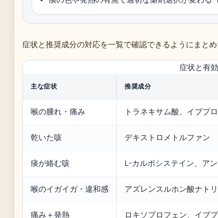
症状と推奨成分の対応を一覧で確認できるようにまとめ
症状と有
主な症状
推奨成分
喉の腫れ・痛み
トラネキサム酸、イブプロ
乾いた咳
デキストロメトルファン
痰が絡む咳
L-カルボシステイン、ア
喉のイガイガ・違和感
アズレンスルホン酸ナトリ
痛み＋発熱
ロキソプロフェン、イブプ