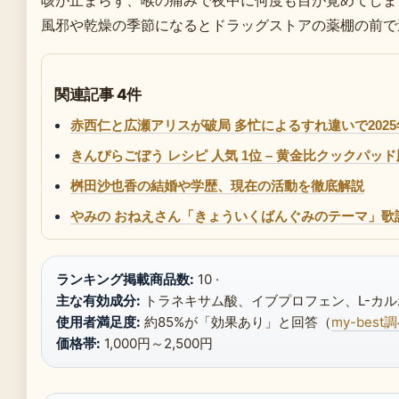
咳が止まらず、喉の痛みで夜中に何度も目が覚めてしま
風邪や乾燥の季節になるとドラッグストアの薬棚の前で
関連記事 4件
赤西仁と広瀬アリスが破局 多忙によるすれ違いで2025
きんぴらごぼう レシピ 人気 1位 – 黄金比クックパ
桝田沙也香の結婚や学歴、現在の活動を徹底解説
やみの おねえさん「きょういくばんぐみのテーマ」歌
ランキング掲載商品数:
10 ·
主な有効成分:
トラネキサム酸、イブプロフェン、L-カル
使用者満足度:
約85%が「効果あり」と回答（
my-best
価格帯:
1,000円～2,500円