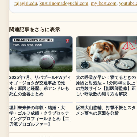
rajagiri.edu
,
kusurinomadoguchi.com
,
my-best.com
,
youtube
関連記事をさらに表示
2025年7月、リバプールFWディ
犬の呼吸が早い！寝てるときの
オゴ・ジョタが交通事故で死
原因と対処法 – 1分間40回以上
去：原因と経歴、弟アンドレも
の危険サイン【獣医師監修】正
死亡の全容まとめ
しい呼吸数の測り方も解説
堀川未来夢の年収・結婚・大
阪神大山悠輔、打撃不振とスタ
学・ゴルフ成績・クラブセッテ
メン落ちの原因を分析
ィングプロフィールまとめ【二
刀流プロゴルファー】