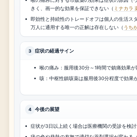
喉の痛みに対する市販薬の効果は症状の原因（
きく、画一的な効果を保証できない（
ミナカラ 
即効性と持続性のトレードオフは個人の生活ス
万人に通用する唯一の正解は存在しない（
うち
症状の経過サイン
3
喉の痛み：服用後30分～1時間で鎮痛効果
咳：中枢性鎮咳薬は服用後30分程度で効果
今後の展望
4
症状が3日以上続く場合は医療機関の受診を検討
痰の色や発熱の有無で適切な薬剤選択が変わる