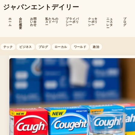
ジャパンエントデイリー
ホ
会
お問
私たちの
プライバ
クッキ
ニュ
ブ
ー
社
い合
ストーリ
シーポリ
ーポリ
ース
ロ
ム
概
わせ
ー
シー
シー
レタ
グ
要
ー
テック
ビジネス
ブログ
ローカル
ワールド
政治