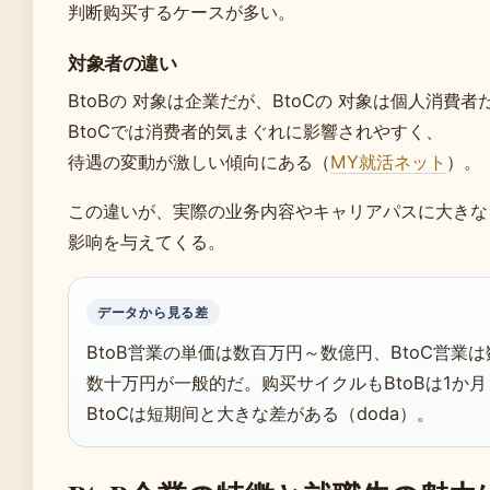
判断购买するケースが多い。
対象者の違い
BtoBの 对象は企業だが、BtoCの 对象は個人消費者
BtoCでは消费者的気まぐれに影響されやすく、
待遇の変動が激しい傾向にある（
MY就活ネット
）。
この違いが、実際の业务内容やキャリアパスに大きな
影响を与えてくる。
データから見る差
BtoB営業の単価は数百万円～数億円、BtoC営業
数十万円が一般的だ。购买サイクルもBtoBは1か
BtoCは短期间と大きな差がある（doda）。