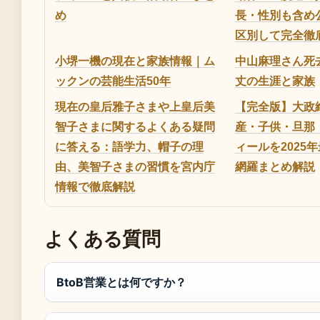
め
長・性別も含め
区別して完全徹
小堺一機の現在と家族情報｜ム
中山麻理さん死去
ックンの芸能生活50年
丈の生涯と家族
現在の皇后雅子さまや上皇后美
【完全版】大政
智子さまに関するよくある疑問
産・子供・旦那
に答える：語学力、帽子の理
ィールを2025
由、美智子さまの習慣を宮内庁
網羅まとめ解説
情報で徹底解説
よくある質問
BtoB営業とは何ですか？