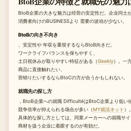
BtoB企業の特徴と就職先の魅力
BtoB企業の大きな魅力は经营の安定性だ。企业同士
消費者向けのBUSINESSより 需要の波动が少ない。
BtoBの向き不向き
、安定性や 年収を重視するならBtoB向きだ。
ワークライフバランスを保ちやすく、
土日祝休みが取りやすい特征がある（
Geekly
）。一
商品に直接触れたい、
营销りたいするならBtoCの方が合うかもしれない。
就職先の探し方
，BtoB企業への就職 DifficultéはBtoC企業より
競争倍率が抑えられる场合が多い（
MY就活ネット
）
具体的な探し方としては、同業メーカーへの就職サイ
商材を扱う企业に着眼するのが有効だ。