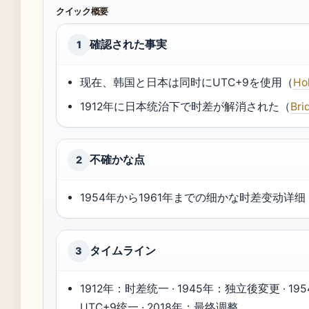
クイック概要
確認された事実
1
现在、韩国と日本は同时にUTC+9を使用（
Ho
1912年に日本统治下で时差が解消された（
Bri
不確かな点
2
1954年から1961年までの细かな时差变动详细
タイムライン
3
1912年：时差统一 · 1945年：独立後変更 · 1954
UTC+9统一 · 2018年：最终调整