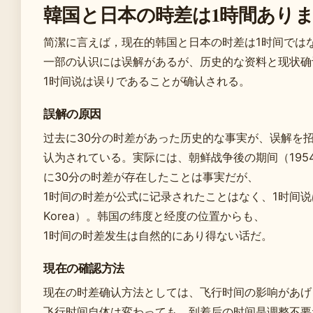
韓国と日本の時差は1時間あり
简潔に言えば，现在的韩国と日本の时差は1时间では
一部の认识には误解があるが、历史的な资料と现状确
1时间说は误りであることが确认される。
誤解の原因
过去に30分の时差があった历史的な事実が、误解を招く形で
认为されている。実际には、朝鲜战争後の期间（1954-
に30分の时差が存在したことは事実だが、
1时间の时差が公式に记录されたことはなく、1时间说は确
Korea）。韩国の纬度と经度の位置からも、
1时间の时差发生は自然的にあり得ない话だ。
現在の確認方法
现在の时差确认方法としては、飞行时间の影响があげ
飞行时间自体は変わっても、到着后の时间是调整不要だ边が