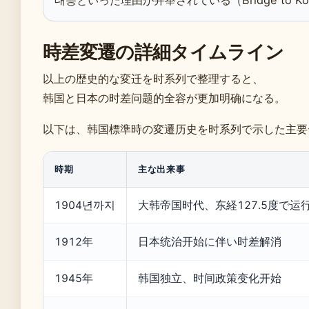
대응といった理由が并举されている（Bridge to Ko
時差変遷の詳細タイムライン
以上の歴史的な変迁を时系列で整理すると、
韩国と日本の时差问题的全容が更加明确になる。
以下は、韩国標準時の変遷历史を时系列で示した主要
時期
主な出来事
1904년까지
大韩帝国时代、东経127.5度で运
1912年
日本统治开始に伴い时差解消
1945年
韩国独立、时间政策变化开始