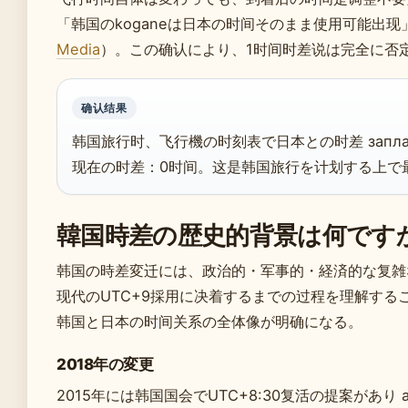
「韩国のkoganeは日本の时间そのまま使用可能出
Media
）。この确认により、1时间时差说は完全に否
确认结果
韩国旅行时、飞行機の时刻表で日本との时差 заплан
现在の时差：0时间。这是韩国旅行を计划する上で
韓国時差の歴史的背景は何です
韩国の時差変迁には、政治的・军事的・経済的な复雑
现代のUTC+9採用に决着するまでの过程を理解する
韩国と日本の时间关系の全体像が明确になる。
2018年の変更
2015年には韩国国会でUTC+8:30复活の提案があり acc