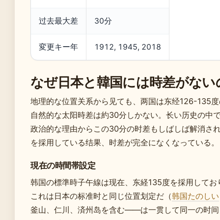
过去最大差
30分
変更キー年
1912, 1945, 2018
なぜ日本と韓国には時差がない
地理的な位置关系から见ても、两国は东经126-135
自然的な太阳時差は約30分しかない。长い历史の中
政治的な理由からこの30分の时差もしばしば解消され、
を採用している结果、时差が完全になくなっている。
現在の時間帯設定
韩国の標準時子午線は现在、东経135度を採用してお
これは日本の标准时と同じ位置划定だ（
韩国たのしい
釜山、仁川、済州岛を含む——は一贯して同一の时间