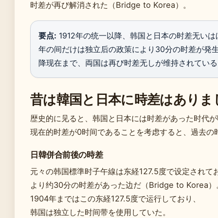
时差が再び解消された（Bridge to Korea）。
要点:
1912年の统一以降、韩国と日本の时差无いはほぼ
年の间だけは独立后の政策により30分の时差が発生
降现在まで、両国は再び时差无しが维持されている
昔は韓国と日本に時差はありま
歴史的に见ると、韩国と日本には时差があった时代が
现在的时差が0时间であることを考虑すると、過去の
日韓併合前後の時差
元々の韩国標準时子午線は东経127.5度で设定されて
より约30分の时差があった边だ（Bridge to Korea）
1904年まではこの东経127.5度で运行しており、
韩国は独立した时间带を使用していた。