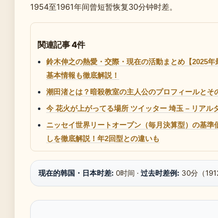
1954至1961年间曾短暂恢复30分钟时差。
関連記事 4件
鈴木伸之の熱愛・交際・現在の活動まとめ【2025
基本情報も徹底解説！
潮田渚とは？暗殺教室の主人公のプロフィールとそ
今 花火が上がってる場所 ツイッター 埼玉 – リア
ニッセイ世界リートオープン（毎月決算型）の基準
しを徹底解説！年2回型との違いも
现在的韩国・日本时差:
0时间 ·
过去时差例:
30分（191