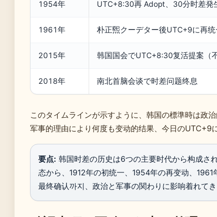
1954年
UTC+8:30再 Adopt、30分时差発
1961年
朴正煕クーデター後UTC+9に再统
2015年
韩国国会でUTC+8:30复活提案（
2018年
南北首脑会谈で时差问题终息
このタイムラインが示すように、韩国の標準時は政治
军事的理由により何度も变动的结果、今日のUTC+9
要点:
韩国时差の历史は6つの主要时代から构成され
态から、1912年の初统一、1954年の再变动、196
最终确认까지、政治と军事の関わりに影响着れてき