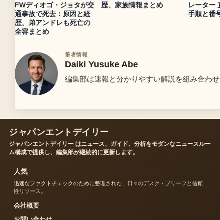
FWディオゴ・ジョタが交
歴、家族情報まとめ
レーター 
通事故で死去：原因と経
手順と番
歴、弟アンドレも死亡の
全容まとめ
筆者情報
Daiki Yusuke Abe
編集部は速報と分かりやすい解説を組み合わせ
ジャパンエントデイリー
ジャパンエントデイリー はニュース、ガイド、分析をモダンなニュースルー
ム構成で提供し、編集部が継続的に更新します。
人気
迅速なファクトチェックのために整理された、日々のデスク・ブリーフと信頼
性リソース。
会社概要
お問い合わせ