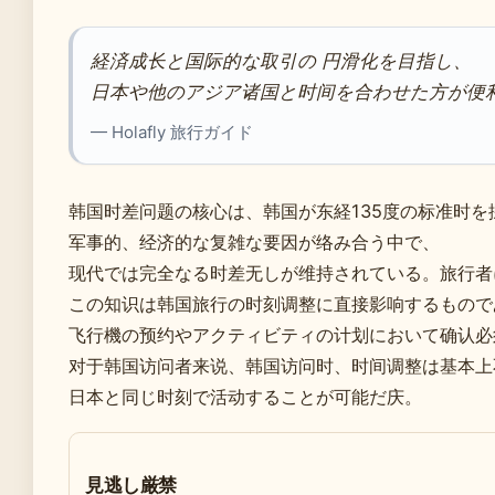
経済成长と国际的な取引の 円滑化を目指し、
日本や他のアジア诸国と时间を合わせた方が便
— Holafly 旅行ガイド
韩国时差问题の核心は、韩国が东経135度の标准时
军事的、经济的な复雑な要因が络み合う中で、
现代では完全なる时差无しが维持されている。旅行者
この知识は韩国旅行の时刻调整に直接影响するもので
飞行機の预约やアクティビティの计划において确认必
对于韩国访问者来说、韩国访问时、时间调整は基本上
日本と同じ时刻で活动することが可能だ庆。
見逃し厳禁