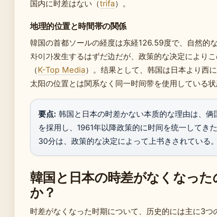
国内に时差はない（
trifa
）。
地理的位置と時間帯の関係
韓国の首都ソールの経度は东経126.59度で、自然的
차이가发生するはずだ边だが、政策的な决定によりこ
（
K-Top Media
）。结果として、韩国は日本より西に
太阳の位置とは関系なく同一时间带を使用している状
要点:
韩国と日本の时差かない本质的な理由は、俩国
を採用し、1961年以降政策的に时间を统一してき
30分は、政策的な决定によって上书きされている
韓国と日本の時差がなくなった
か？
时差がなくなった时期について、历史的には主に3つ