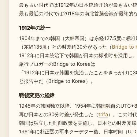
最も古い时代では1912年の日本统治开始が最も古い
最も最近の时代では2018年の南北首脑会谈が最终的
1912年の統一
1904年までの韩国（大韩帝国）は东経127.5度に
（东経135度）との时差约30分があった（
Bridge to 
1912年に日本统治下で韩国が日本の标准时を採用し
旅行ブロガーのBridge to Koreaは
「1912年に日本が韩国を统治したことをきっかけに
と报告中だ（Bridge to Korea）。
戦後変更の経緯
1945年の韩国独立以降、1954年に韩国独自のUTC+8:
再び日本との30分时差が発生した（
trifa
）。この时
韩国は独立した时间政策を実施し、日本との时差复帰
1961年に朴正煕の军事クーデター後、日本时间（UT