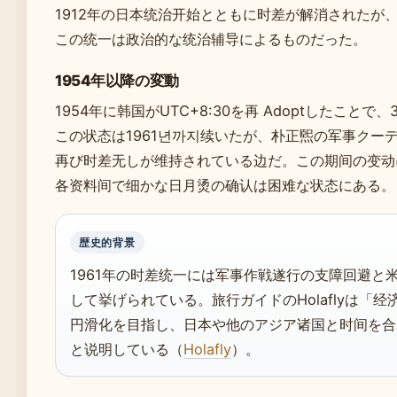
1912年の日本统治开始とともに时差が解消されたが
この统一は政治的な统治辅导によるものだった。
1954年以降の変動
1954年に韩国がUTC+8:30を再 Adoptしたこと
この状态は1961년까지续いたが、朴正煕の军事クーデタ
再び时差无しが维持されている边だ。この期间の变动
各资料间で细かな日月烫の确认は困难な状态にある。
歴史的背景
1961年の时差统一には军事作戦遂行の支障回避と
して挙げられている。旅行ガイドのHolaflyは「
円滑化を目指し、日本や他のアジア诸国と时间を合
と说明している（
Holafly
）。