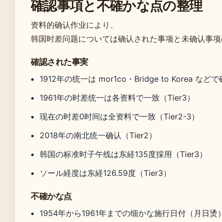
確認事項と不確かな点の整理
资料的确认作业により、
韩国时差问题については确认された事项と未确认事项
確認された事実
1912年の统一は mor1co・Bridge to Korea など
1961年の时差统一は各资料で一致（Tier3）
现在の时差0时间は全资料で一致（Tier2-3）
2018年の南北统一确认（Tier2）
韩国の标准时子午线は东経135度採用（Tier3）
ソール経度は东経126.59度（Tier3）
不確かな点
1954年から1961年までの细かな施行日付（月日烫