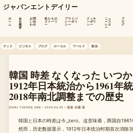
ジャパンエントデイリー
ホ
会
お問
私たちの
プライバ
クッキ
ニュ
ブ
ー
社
い合
ストーリ
シーポリ
ーポリ
ース
ロ
ム
概
わせ
ー
シー
シー
レタ
グ
要
ー
テック
ビジネス
ブログ
ローカル
ワールド
政治
韓国 時差 なくなった いつ
1912年日本統治から1961年
2018年南北調整までの歴史
DAIKI YUSUKE ABE • 2026-04-29 • 監修 佐藤 遥
韓国と日本の時差は今_zero。这意味着，两国自196
然而，历史数据显示，1912年日本统治时期首次消除3