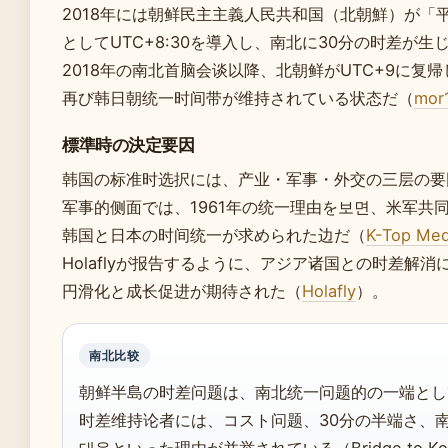
2018年には朝鲜民主主義人民共和国（北朝鮮）が「
としてUTC+8:30を導入し、南北に30分の时差が生じた
2018年の南北首脑会谈以降、北朝鲜がUTC+9に复帰
再び韩日朝统一时间带が维持されている状态だ（
mor
標準時の決定要因
韩国の标准时选択には、产业・军事・外交の三层の要
军事的侧面では、1961年の统一理由を보면、米军共
韩国と日本の时间统一が求められた边だ（
K-Top Med
Holaflyが报告するように、アジア诸国との时差解消
円滑化と成长促进が期待された（
Holafly
）。
南北比较
朝鲜半島の时差问题は、南北统一问题的の一端とし
时差维持论者には、コスト问题、30分の半端さ、