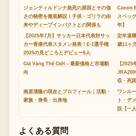
ジェンティルドンナ急死の原因とその強
Canon 
さの秘密を徹底解説！子供・ゴリラの由
スペック
来やディープインパクトとの関係も
年】
【2025年7月】サッカー日本代表対サッ
定年退職
カー香港代表スタメン発表！E-1選手権
歳11ヶ
2025の見どころとデビュー6人
Giá Vàng Thế Giới – 最新価格と市場動
【202
向
JRA2
収・死
南原清隆の現在とプロフィール｜活動・
ワンルー
家族・身長・出身地
ト・デ
説【一
よくある質問